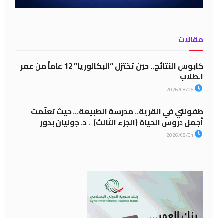
مقالات
كابوس النتائج.. حين تختزل “البكالوريا” 12 عاماً من عمر
الطلاب
2026/08/06
طفولتي في القرية.. مدرسة الطبيعة… حيث تعلّمت
أجمل دروس الحياة (الجزء الثالث) .. د. جوليان بدور
2026/08/01