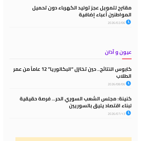
مقترح لتمويل عجز توليد الكهرباء دون تحميل
المواطنين أعباء إضافية
2026/02/06
عيون و آذان
كابوس النتائج.. حين تختزل “البكالوريا” 12 عاماً من عمر
الطلاب
2026/08/06
كنينة: مجلس الشعب السوري الحر… فرصة حقيقية
لبناء اقتصاد يليق بالسوريين
2026/07/13