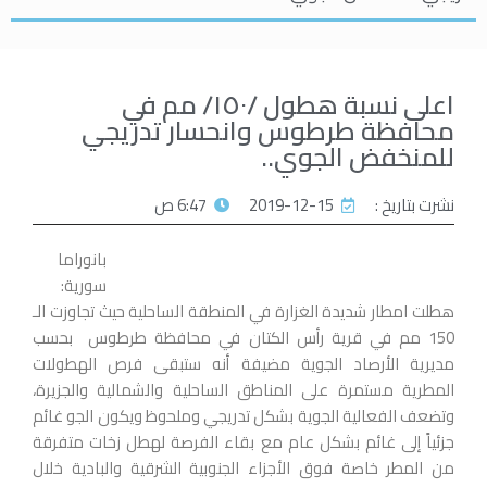
اعلى نسبة هطول /١٥٠/ مم في
محافظة طرطوس وانحسار تدريجي
للمنخفض الجوي..
نشرت بتاريخ :
2019-12-15
6:47 ص
بانوراما
سورية:
هطلت امطار شديدة الغزارة في المنطقة الساحلية حيث تجاوزت الـ
150 مم في قرية رأس الكتان في محافظة طرطوس بحسب
مديرية الأرصاد الجوية مضيفة أنه ستبقى فرص الهطولات
المطرية مستمرة على المناطق الساحلية والشمالية والجزيرة،
وتضعف الفعالية الجوية بشكل تدريجي وملحوظ ويكون الجو غائم
جزئياً إلى غائم بشكل عام مع بقاء الفرصة لهطل زخات متفرقة
من المطر خاصة فوق الأجزاء الجنوبية الشرقية والبادية خلال