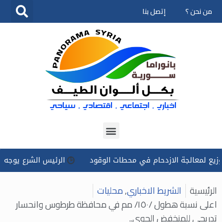
من نحن ؟
إتصل بنا
تخطى
إلى
المحتوى
معالجة الازدحام في محطات الوقود
الرئيس الشرع يوجه بتسخير 
الرئيسية
الشريط الاخباري
,
محليات
اعلى نسبة هطول /١٥٠/ مم في محافظة طرطوس وانحسار
تدريجي للمنخفض الجوي..