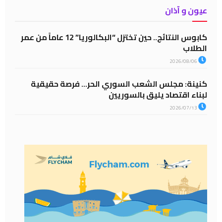
عيون و آذان
كابوس النتائج.. حين تختزل “البكالوريا” 12 عاماً من عمر
الطلاب
2026/08/06
كنينة: مجلس الشعب السوري الحر… فرصة حقيقية
لبناء اقتصاد يليق بالسوريين
2026/07/13