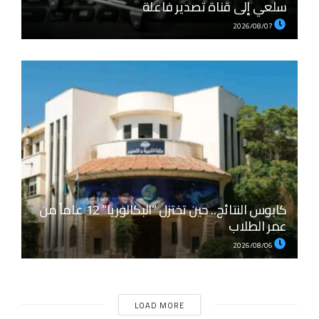
سلعي إلى قناة تصدير فاعلة
2026/08/07
كابوس النتائج.. حين تختزل “البكالوريا” 12 عاماً من
عمر الطلاب
2026/08/06
LOAD MORE