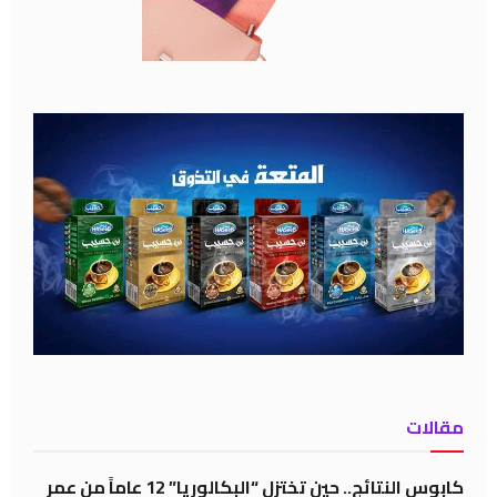
مقالات
كابوس النتائج.. حين تختزل “البكالوريا” 12 عاماً من عمر