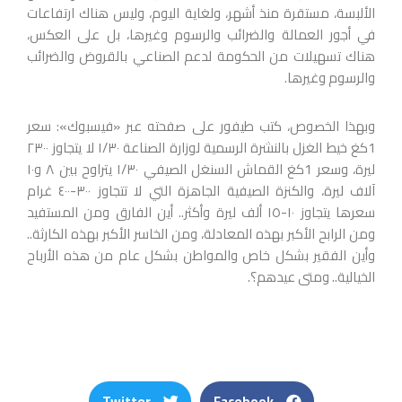
الألبسة، مستقرة منذ أشهر، ولغاية اليوم، وليس هناك ارتفاعات
في أجور العمالة والضرائب والرسوم وغيرها، بل على العكس،
هناك تسهيلات من الحكومة لدعم الصناعي بالقروض والضرائب
والرسوم وغيرها.
وبهذا الخصوص، كتب طيفور على صفحته عبر «فيسبوك»: سعر
1كغ خيط الغزل بالنشرة الرسمية لوزارة الصناعة ١/٣٠ لا يتجاوز ٢٣٠٠
ليرة، وسعر 1كغ القماش السنغل الصيفي ١/٣٠ يتراوح بين ٨ و١٠
آلاف ليرة، والكنزة الصيفية الجاهزة التي لا تتجاوز ٣٠٠-٤٠٠ غرام
سعرها يتجاوز ١٠-١٥ ألف ليرة وأكثر.. أين الفارق ومن المستفيد
ومن الرابح الأكبر بهذه المعادلة، ومن الخاسر الأكبر بهذه الكارثة..
وأين الفقير بشكل خاص والمواطن بشكل عام من هذه الأرباح
الخيالية.. ومتى عيدهم؟.
Twitter
Facebook