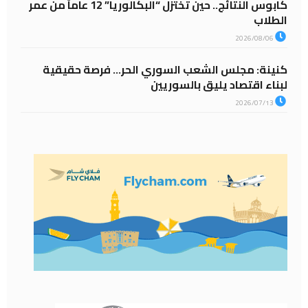
كابوس النتائج.. حين تختزل “البكالوريا” 12 عاماً من عمر
الطلاب
2026/08/06
كنينة: مجلس الشعب السوري الحر… فرصة حقيقية
لبناء اقتصاد يليق بالسوريين
2026/07/13