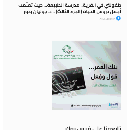
طفولتي في القرية.. مدرسة الطبيعة… حيث تعلّمت
أجمل دروس الحياة (الجزء الثالث) .. د. جوليان بدور
2026/08/01
تابعونا على فيس بوك