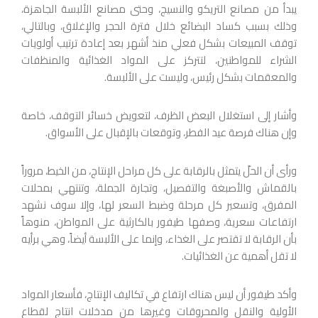
يبدأ من مصانع التريكو والنسيج، وحتى مصانع الألبسة الجاهزة،
وذلك بسبب كساد البضائع خلال فترة الحجر والإغلاق، وبالتالي،
توقف المبيعات بشكل فعلي منذ أشهر بعد إعادة ترتيب أولويات
الشراء للمواطنين، لتتركز على المواد الغذائية والمنظفات
والمعقمات بشكل رئيس، وليست على الألبسة.
وأشار إلى استغلال البعض الظرف، لتعويض خسائر التوقف، خاصة
وإن هناك فرصة عيد الفطر، وتوقعات بالإقبال على الأسواق.
ورأى أن الحلّ يتمثل بالرقابة على كل مراحل الإنتاج، من الخيط، مروراً
بالقماش والأصبغة والتفصيل، وتجارة الجملة، وتنتهي بمحلات
المفرق، وتسعير كل مرحلة وضبط السعر لها، وإلا سوف نشهد
ارتفاعات سعرية، وصفها طيفور بالكارثية على المواطن، منوهاً
بأن الرقابة لا تقتصر على الغذاء، وإنما على الألبسة أيضاً، وهي برأيه
لا تقل أهمية عن الغذائيات.
وأكد طيفور أن ليس هناك ارتفاع في تكاليف الإنتاج، فأسعار المواد
الأولية والنقل والمحروقات وغيرها من مدخلات انتاج لقطاع