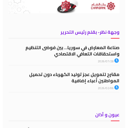
وجهة نظر- بقلم رئيس التحرير
صناعة المعارض في سوريا… بين فوضى التنظيم
واستحقاقات التعافي الاقتصادي
2026/07/28
مقترح لتمويل عجز توليد الكهرباء دون تحميل
المواطنين أعباء إضافية
2026/02/06
عيون و آذان