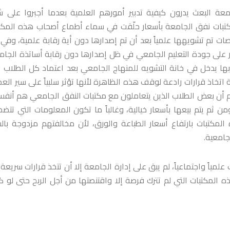
عة البعث يدرون كيفية تدبير أمورهم العلمية بعدما أجبروا على ش
بات نفق الجامعة بأسعار حلّقت في سماء أطماع أصحاب هذه المكت
ات تم تشويهها علمياً بعد أن تم إصدارها دون أية رقابة علمية، وفي
 على جودة التعليم الجامعي في ظل إصدارها دون رقابة أساتذة الجام
ابها يدخل في خانة التشويه للمنهاج الجامعي بعد اعتماد كل الطلاب 
اتخاذ قرارات رادعة لوقف هذه الظاهرة لأنها تؤثر سلبياً على سير العم
لم أن بعض الطلاب الذين يتعاملون مع مكتبات النفق الجامعي هم أنف
ثم يتم بيعها بأسعار خيالية، وغالباً ما تكون المعلومات التي تتضم
تبات بارتفاع أسعار الطباعة والورق، لأن مخالفتهم مزدوجة بال
جامعية.
ياً واجتماعياً، لم يبق على إدارة الجامعة إلا أن تتخذ قرارات سريعة
لمكتبات التي لم تترك فرصة إلا واقتنصتها من أجل الربح حتى لو ك