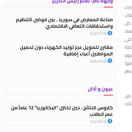
وجهة نظر- بقلم رئيس التحرير
راء
بات
صناعة المعارض في سوريا… بين فوضى التنظيم
 كل
واستحقاقات التعافي الاقتصادي
عة،
2026/07/28
على
لية
مقترح لتمويل عجز توليد الكهرباء دون تحميل
المواطنين أعباء إضافية
سهم
نها
2026/02/06
سعر
عيون و آذان
 من
انت
كابوس النتائج.. حين تختزل “البكالوريا” 12 عاماً من
عمر الطلاب
2026/08/06