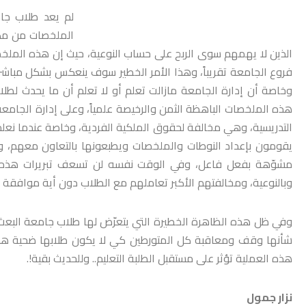
لم يعد طلاب جام
الملخصات من مكت
الذين لا يهمهم سوى الربح على حساب النوعية، حيث إن هذه الملخص
فروع الجامعة تقريباً، وهذا الأمر الخطير سوف ينعكس بشكل مباشر
وخاصة أن إدارة الجامعة مازالت تعلم أو لا تعلم أن ما يحدث لطل
هذه الملخصات الباهظة الثمن والرخيصة علمياً، وعلى إدارة الجامعة 
التدريسية، وهي مخالفة لحقوق الملكية الفردية، وخاصة عندما نع
يقومون بإعداد النوطات والملخصات ويطبعونها بالتعاون معهم، ومن 
مشوّهة بفعل فاعل، وفي الوقت نفسه لن تسعف تبريرات هذه المك
وبالنوعية، ومخالفتهم الأكبر تعاملهم مع الطلاب دون أية موافقة 
وفي ظل هذه الظاهرة الخطيرة التي يتعرّض لها طلاب جامعة البعث علم
شأنها وقف ومعاقبة كل المتورطين كي لا يكون طلابها ضحية هذه ا
هذه العملية تؤثر على مستقبل الطلبة التعليم.. وللحديث بقية!.
نزار جمول