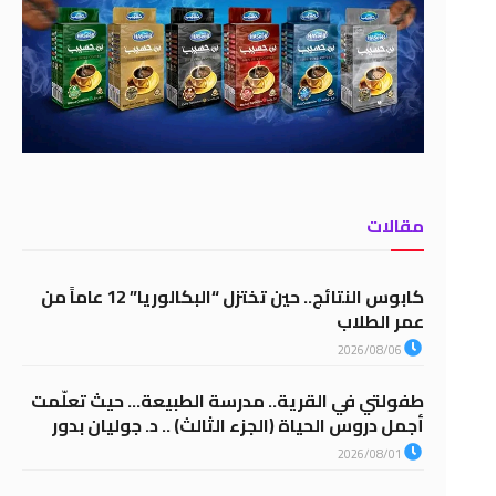
مقالات
كابوس النتائج.. حين تختزل “البكالوريا” 12 عاماً من
عمر الطلاب
2026/08/06
طفولتي في القرية.. مدرسة الطبيعة… حيث تعلّمت
أجمل دروس الحياة (الجزء الثالث) .. د. جوليان بدور
2026/08/01