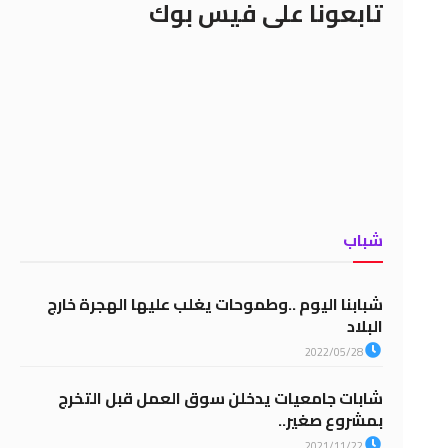
تابعونا على فيس بوك
شباب
شبابنا اليوم ..وطموحات يغلب عليها الهجرة خارج
البلاد
2022/05/28
شابات جامعيات يدخلن سوق العمل قبل التخرج
بمشروع صغير..
2021/11/22