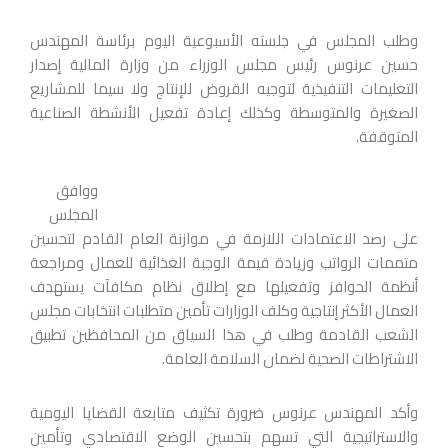
وطلب المجلس في جلسته الأسبوعية اليوم برئاسة المهندس
حسين عرنوس رئيس مجلس الوزراء من وزارة المالية إصدار
التعليمات التنفيذية لتوجيه القروض للإنتاج ولا سيما للمشاريع
الصغيرة والمتوسطة وكذلك إعادة تفعيل الأنشطة الصناعية
المتوقفة.
ووافق
المجلس
على رصد الاعتمادات اللازمة في موازنة العام القادم لتحسين
متممات الرواتب وزيادة قيمة الوجبة الغذائية للعمال ومراجعة
أنظمة الحوافز وتفعيلها مع إطلاق نظام مكافآت يستهدف
العمال الأكثر إنتاجية وكلف الوزارات تأمين متطلبات انتخابات مجلس
الشعب القادمة وطلب في هذا السياق من المحافظين تطبيق
الاشتراطات الصحية لضمان السلامة العامة.
وأكد المهندس عرنوس ضرورة تكثيف متابعة القضايا اليومية
والاستراتيجية التي تسهم بتحسين الوضع الاقتصادي وتأمين