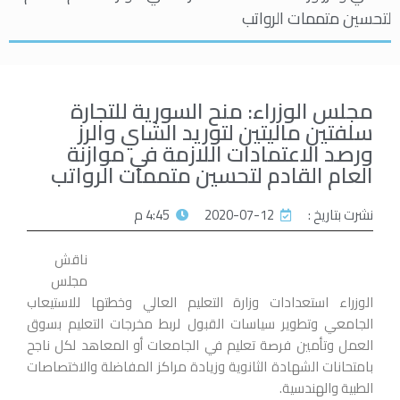
لتحسين متممات الرواتب
مجلس الوزراء: منح السورية للتجارة
سلفتين ماليتين لتوريد الشاي والرز
ورصد الاعتمادات اللازمة في موازنة
العام القادم لتحسين متممات الرواتب
نشرت بتاريخ :
2020-07-12
4:45 م
ناقش
مجلس
الوزراء استعدادات وزارة التعليم العالي وخطتها للاستيعاب
الجامعي وتطوير سياسات القبول لربط مخرجات التعليم بسوق
العمل وتأمين فرصة تعليم في الجامعات أو المعاهد لكل ناجح
بامتحانات الشهادة الثانوية وزيادة مراكز المفاضلة والاختصاصات
الطبية والهندسية.