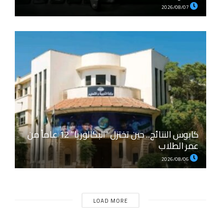
2026/08/07
كابوس النتائج.. حين تختزل “البكالوريا” 12 عاماً من
عمر الطلاب
2026/08/06
LOAD MORE