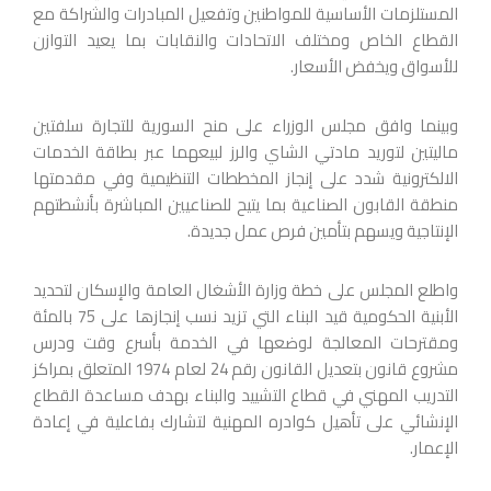
المستلزمات الأساسية للمواطنين وتفعيل المبادرات والشراكة مع
القطاع الخاص ومختلف الاتحادات والنقابات بما يعيد التوازن
للأسواق ويخفض الأسعار.
وبينما وافق مجلس الوزراء على منح السورية للتجارة سلفتين
ماليتين لتوريد مادتي الشاي والرز لبيعهما عبر بطاقة الخدمات
الالكترونية شدد على إنجاز المخططات التنظيمية وفي مقدمتها
منطقة القابون الصناعية بما يتيح للصناعيين المباشرة بأنشطتهم
الإنتاجية ويسهم بتأمين فرص عمل جديدة.
واطلع المجلس على خطة وزارة الأشغال العامة والإسكان لتحديد
الأبنية الحكومية قيد البناء التي تزيد نسب إنجازها على 75 بالمئة
ومقترحات المعالجة لوضعها في الخدمة بأسرع وقت ودرس
مشروع قانون بتعديل القانون رقم 24 لعام 1974 المتعلق بمراكز
التدريب المهني في قطاع التشييد والبناء بهدف مساعدة القطاع
الإنشائي على تأهيل كوادره المهنية لتشارك بفاعلية في إعادة
الإعمار.