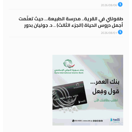
2026/08/06
طفولتي في القرية.. مدرسة الطبيعة… حيث تعلّمت
أجمل دروس الحياة (الجزء الثالث) .. د. جوليان بدور
2026/08/01