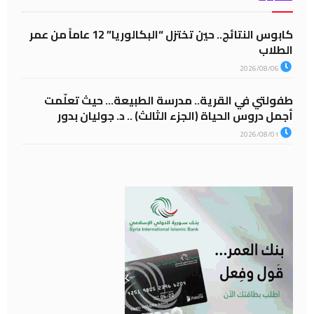
كابوس النتائج.. حين تختزل “البكالوريا” 12 عاماً من عمر
الطلاب
2026/08/06
طفولتي في القرية.. مدرسة الطبيعة… حيث تعلّمت
أجمل دروس الحياة (الجزء الثالث) .. د. جوليان بدور
2026/08/01