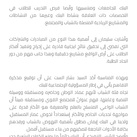
البنك للجامعات ومنتسبيها وأيضا فرص التدريب للطلاب في
التخصصات ذات العلاقة بنشاط البنك وغيرها من النشاطات
والمشاريع الريادية المتصلة بالشباب والمجتمع.
وأشارت سليمان إلى أهمية هذا النوع من المبادرات والشراكات
التي تفضي إلى تحقيق نتائج ايجابية قادرة على إخراج وتنفيذ أفكار
الطلاب على أرض الواقع مشاريع حقيقية وهذا جانب مهم من دور
اتحاد الطلبة.
وبهذه المناسبة أكد السيد بشار الست على أن توقيع مذكرة
التفاهم يأتي في إطار المسؤولية الإجتماعية للبنك
تجاه فئة الشباب لأنهم عماد الوطن وحاضره ومستقبله ووسيلة
التنمية وغايتها، فهم عنوانٌ للمجتمع القوي ومستقبله مبيناً أن
الشباب الواعي المتسلح بالعلم والمعرفة هو الأكثر قدرة على
مواجهة تحديات الحاضر والأكثر إستعداداً لخوض غمار المستقبل،
ولدينا في البنك إيمان مطلق بأهمية النهوض بالشباب ورفدهم
بكافة الأدوات الناجعة لتمكينهم من بناء مستقبل أفضل.
وأوضح الرئيس التنفيذي أن البنك دائماً ما يعتبر الكوادر البشرية حجر