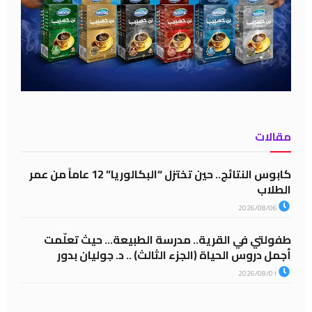
مقالات
كابوس النتائج.. حين تختزل “البكالوريا” 12 عاماً من عمر
الطلاب
2026/08/06
طفولتي في القرية.. مدرسة الطبيعة… حيث تعلّمت
أجمل دروس الحياة (الجزء الثالث) .. د. جوليان بدور
2026/08/01