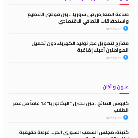
صناعة المعارض في سوريا… بين فوضى التنظيم
واستحقاقات التعافي الاقتصادي
2026/07/28
مقترح لتمويل عجز توليد الكهرباء دون تحميل
المواطنين أعباء إضافية
2026/02/06
عيون و آذان
كابوس النتائج.. حين تختزل “البكالوريا” 12 عاماً من عمر
الطلاب
2026/08/06
كنينة: مجلس الشعب السوري الحر… فرصة حقيقية