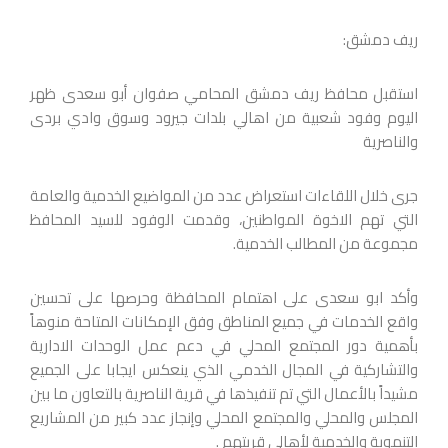
ريف دمشق:
استقبل محافظ ريف دمشق المحامي صفوان أبو سعدى ظهر
اليوم وفود شعبية من اهالي بلدات جيرود وسوق وادي بردى
والناصرية
جرى خلال اللقاءات استعراض عدد من المواضيع الخدمية والعامة
التي تهم الاخوة المواطنين، وقدمت الوفود للسيد المحافظ
مجموعة من المطالب الخدمية.
وأكد ابو سعدى على اهتمام المحافظة وحرصها على تحسين
واقع الخدمات في جميع المناطق وفق الإمكانات المتاحة منوهاً
بأهمية دور المجتمع المحلي في دعم عمل الوحدات الادارية
والتشاركية في المجال الخدمي الذي ينعكس ايجابا على الجميع
مشيداً بالأعمال التي تم تنفيذها في قرية الناصرية بالتعاون ما بين
المجلس والمحلي والمجتمع المحلي وإنجاز عدد كبير من المشاريع
التنموية والخدمية لأهالي قريتهم .