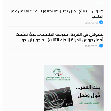
كابوس النتائج.. حين تختزل “البكالوريا” 12 عاماً من عمر
الطلاب
2026/08/06
طفولتي في القرية.. مدرسة الطبيعة… حيث تعلّمت
أجمل دروس الحياة (الجزء الثالث) .. د. جوليان بدور
2026/08/01