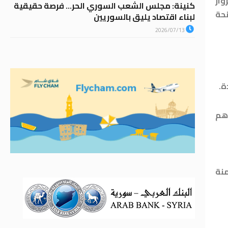
وار
كنينة: مجلس الشعب السوري الحر… فرصة حقيقية
حة
لبناء اقتصاد يليق بالسوريين
2026/07/13
ة.
ات تفاهم
منة