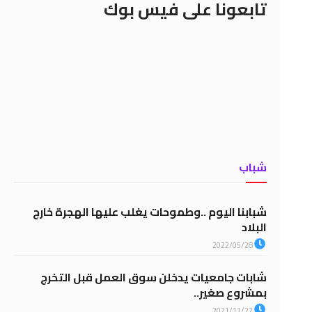
تابعونا على فيس بوك
شباب
شبابنا اليوم ..وطموحات يغلب عليها الهجرة خارج
البلاد
2022/05/28
شابات جامعيات يدخلن سوق العمل قبل التخرج
بمشروع صغير..
2021/11/22