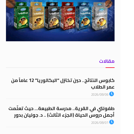
مقالات
كابوس النتائج.. حين تختزل “البكالوريا” 12 عاماً من
عمر الطلاب
2026/08/06
طفولتي في القرية.. مدرسة الطبيعة… حيث تعلّمت
أجمل دروس الحياة (الجزء الثالث) .. د. جوليان بدور
2026/08/01