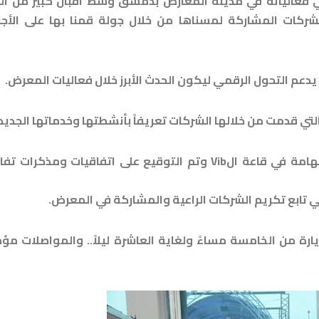
ي فعالياته في مدينة المعارض بدمشق وسط اقبال كبير من الز
شركات المشاركة لمسناها من خلال جولة قمنا بها على الأجن
م التحول الرقمي ليكون الحدث الأبرز خلال فعاليات المعرض.
ي قدمت من خلالها الشركات تعريفاً بأنشطتها وخدماتها الجديد
بالإضافة الى ذلك شهد المعرض العديد من لقاءات العمل الهامة في قاعة الVib وتم التوقيع على اتفاقيات ومذكر
تابع تكريم الشركات الراعية والمشاركة في المعرض.
رة من الخامسة مساءً ولغاية العاشرة ليلاً.. والمواصلات مؤ