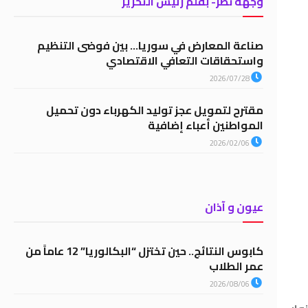
وجهة نظر- بقلم رئيس التحرير
صناعة المعارض في سوريا… بين فوضى التنظيم
واستحقاقات التعافي الاقتصادي
2026/07/28
مقترح لتمويل عجز توليد الكهرباء دون تحميل
المواطنين أعباء إضافية
2026/02/06
عيون و آذان
كابوس النتائج.. حين تختزل “البكالوريا” 12 عاماً من
عمر الطلاب
2026/08/06