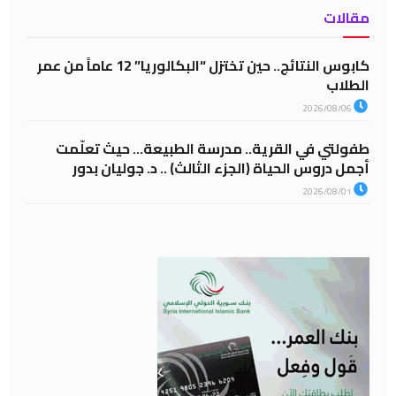
مقالات
كابوس النتائج.. حين تختزل “البكالوريا” 12 عاماً من عمر
الطلاب
2026/08/06
طفولتي في القرية.. مدرسة الطبيعة… حيث تعلّمت
أجمل دروس الحياة (الجزء الثالث) .. د. جوليان بدور
2026/08/01