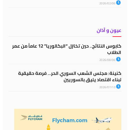
2026/02/06
عيون و آذان
كابوس النتائج.. حين تختزل “البكالوريا” 12 عاماً من عمر
الطلاب
2026/08/06
كنينة: مجلس الشعب السوري الحر… فرصة حقيقية
لبناء اقتصاد يليق بالسوريين
2026/07/13