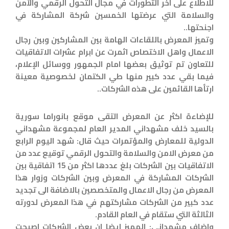
للاطلاع على اخر التطورات في مجال التحول الرقمي والأمن
والسلامة التي عرضتها الخمسين شركة المشاركة في
اجنحتها..
وتميز المعرض باللقاءات الهامة بين المشاركين وبين رجال
الاعمال واهل الاختصاص اثمرت عن ابرام عشرات الاتفاقيات
للتعاون تم توثيق بعضها امام الجمهور ووسائل الإعلام،
فيما بقي عدد كبير منها طي الكتمان لخصوصية معينة
ارتأها القائمين على هذه الشركات..
للإضاءة اكثر عن المعرض التقى موقع بانوراما سورية
بالسيد خلف مشهداني المدير العام لمجموعة مشهداني
الدولية للمعارض والمؤتمرات حيث قال: شهد اليوم الرابع
من معرض الامن والسلامة والتحول الرقمي توقيع عدد من
الاتفاقيات بين الشركات بلغ عددها اكثر من 15 اتفاقية بين
الشركات المشاركة في المعرض وبين الشركات وزوار هذا
المعرض من رجال الاعمال والمتخصصين بالاضافة الى تجديد
عدد كبير من الشركات مشاركتهم في هذا المعرض لدورته
الثالثة التي ستقام في العام القادم.
واضاف مشهداني: المميز ايضا ان بعض الشركات اصبحت