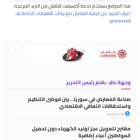
هذا الموقع يستخدم خدمة أكيسميت للتقليل من البريد المزعجة.
اعرف المزيد عن كيفية التعامل مع بيانات التعليقات الخاصة بك
.
processed
وجهة نظر- بقلم رئيس التحرير
صناعة المعارض في سوريا… بين فوضى التنظيم
واستحقاقات التعافي الاقتصادي
2026/07/28
مقترح لتمويل عجز توليد الكهرباء دون تحميل
المواطنين أعباء إضافية