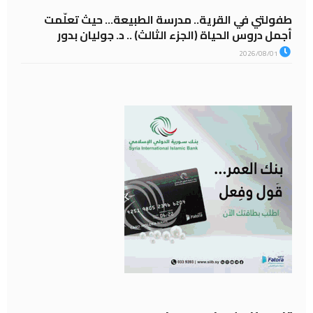
طفولتي في القرية.. مدرسة الطبيعة… حيث تعلّمت
أجمل دروس الحياة (الجزء الثالث) .. د. جوليان بدور
2026/08/01