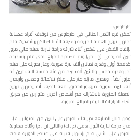
طرطوس:
تمكن فرع الأمن الجنائي في طرطوس من توقيف أفراد عصـابة
تمتهن ترويج العملة المزيفة وسرقة الأسلاك الكهربائية،حيث قام
بإلقاء القبض على شخص أثناء شرائه دراجة نـارية بمبلغ مالي مزور
تبين أنه يدعى (خ . ش) وتم مصادرة المبلغ الذي قام بتسديده
كدفعة أولى وقدره ثمانين ألف ليرة سورية، وعثر بحوزته على مبلغ
آخر وقدره خمس وثلاثين ألف ليرة من فئة خمسة آلاف تبين أنه
مزور أيضاً ، وبتحري منزله عثر على مبلغ ثلاثمائة وخمس وأربعين
ألف ليرة سورية مزور،وبالتحقيق معه اعترف أنه يمتهن ترويج
العملة المزورة بالاشتراك مع أشخاص آخرين متوارين عن طريق
شراء الدراجات النـارية بالمبالغ المزورة.
ومن خلال المتابعة تم إلقاء القبض على اثنين من المتوارين على
متن دراجة نـارية الأول يدعى (ع . ك) والثاني (ن . م) وأثناء محاولة
القبض على الثاني قام بإشهار قنـبلة على عناصر الدورية فتمت