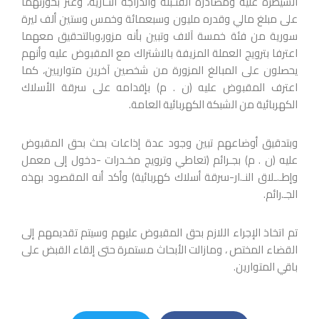
السيطرة عليه ومصادرة القنـبلة والدراجة النـارية، وعثر بحوزتهما
على مبلغ مالي وقدره مليون وسبعمائة وخمس وستين ألف ليرة
سورية من فئة خمسة آلاف وتبين بأنه مزور،وبالتحقيق معهما
اعترفا بترويج العملة المزيفة بالاشتراك مع المقبوض عليه وأنهم
يحصلون على المبالغ المزورة من شخصين آخرين متواريين، كما
اعترف المقبوض عليه (ن . م) بإقدامه على سرقة الأسلاك
الكهربائية من الشبكة الكهربائية العامة.
وبتدقيق أوضاعهم تبين وجود عدة إذاعات بحث بحق المقبوض
عليه (ن . م) بجـرائم (تعاطي وترويج مخـدرات -دخول إلى معمل
وإطـ.ـلاق النـ.ار-سرقة أسلاك كهربائية) وأكد أنه المقصود بهذه
الجـ.رائم.
تم اتخاذ الإجراء اللازم بحق المقبوض عليهم وسيتم تقديمهم إلى
القضاء المختص ، ومازالت الأبحاث مستمرة حتى إلقاء القبض على
باقي المتوارين.