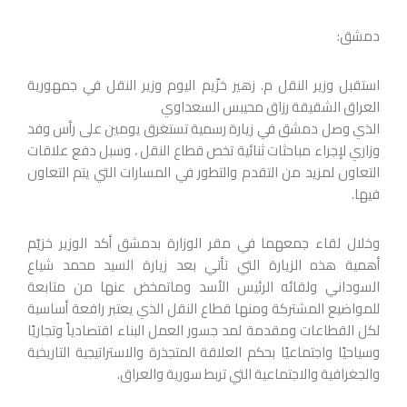
دمشق:
استقبل وزير النقل م. زهير خزّيم اليوم وزير النقل في جمهورية
العراق الشقيقة رزاق محيبس السعداوي
الذي وصل دمشق في زيارة رسمية تستغرق يومين على رأس وفد
وزاري لإجراء مباحثات ثنائية تخص قطاع النقل ، وسبل دفع علاقات
التعاون لمزيد من التقدم والتطور في المسارات التي يتم التعاون
فيها.
وخلال لقاء جمعهما في مقر الوزارة بدمشق أكد الوزير خزيّم
أهمية هذه الزيارة التي تأتي بعد زيارة السيد محمد شياع
السوداني ولقائه الرئيس الأسد وماتمخض عنها من متابعة
للمواضيع المشتركة ومنها قطاع النقل الذي يعتبر رافعة أساسية
لكل القطاعات ومقدمة لمد جسور العمل البناء اقتصادياً وتجاريًا
وسياحيًا واجتماعيًا بحكم العلاقة المتجذرة والاستراتيجية التاريخية
والجغرافية والاجتماعية التي تربط سورية والعراق.