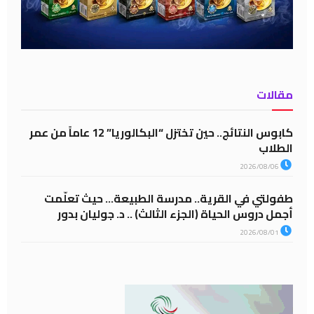
مقالات
كابوس النتائج.. حين تختزل “البكالوريا” 12 عاماً من عمر
الطلاب
2026/08/06
طفولتي في القرية.. مدرسة الطبيعة… حيث تعلّمت
أجمل دروس الحياة (الجزء الثالث) .. د. جوليان بدور
2026/08/01