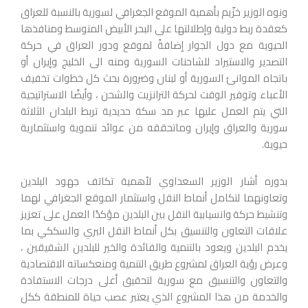
ونوه الوزير خزّيم بأهمية الموقع الجغرافي لسورية بالنسبة للعراق
كعقدة ربط دولية وإطلالتها على البحر الأبيض المتوسط ومنافذها
الحيوية مع دول الجوار إضافةً لموقع ودور العراق في حركة
التصدير والاستيراد للشاحنات السورية ومنه الى الخليج وإيران أو
باتجاه الموانئ السورية أو لبنان وضرورة بحث كل خطوات تخفيف
الأعباء وتوفير الوقت لحركة الترانزيت والشحن ، وأيضًا الاستراتيجية
التي يتم العمل عليها عبر مد سكة حديدية تربط البلدان الثلاثة
سورية والعراق وإيران وماتحققه من عوائد تنموية واستثمارية
حيوية.
بدوره أشار الوزير السعداوي لأهمية تكاتف جهود البلدين
وتعاونهما لتكامل أنماط النقل واستثمار الموقع الجغرافي لهما
وتنشيط حركة وانسيابية النقل بين البلدين مؤكدًا العمل على تعزيز
علاقات التعاون والتنسيق بكل أنماط النقل البري والسككي بما
يخدم البلدين ويعود بالتنمية والفائدة والخير للبلدين الشقيقين ،
وعرض رؤية العراق لمشروع طريق التنمية ومنعكساته الاقتصادية
والتعاون والتنسيق مع سورية لتحقيق أعلى درجات الاستفادة
والخدمة من هذا المشروع الذي يعتبر عصب حياة للمنطقة ككل