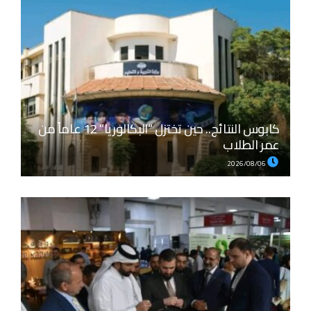
كابوس النتائج.. حين تختزل “البكالوريا” 12 عاماً من
عمر الطلاب
2026/08/06