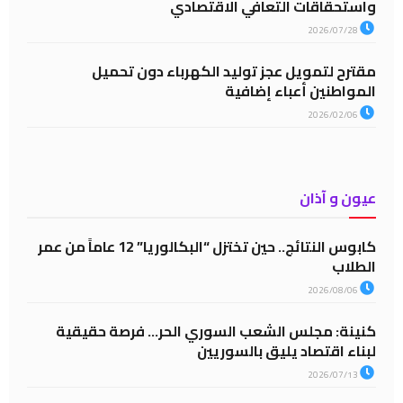
واستحقاقات التعافي الاقتصادي
2026/07/28
مقترح لتمويل عجز توليد الكهرباء دون تحميل
المواطنين أعباء إضافية
2026/02/06
عيون و آذان
كابوس النتائج.. حين تختزل “البكالوريا” 12 عاماً من عمر
الطلاب
2026/08/06
كنينة: مجلس الشعب السوري الحر… فرصة حقيقية
لبناء اقتصاد يليق بالسوريين
2026/07/13