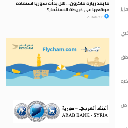
ما بعد زيارة ماكرون… هل بدأت سوريا استعادة
زيز
موقعها على خريطة الاستثمار؟
2026/07/11
كري
اطق
كره
 من