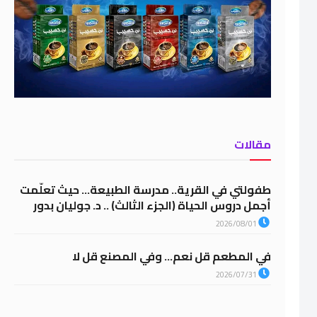
مقالات
طفولتي في القرية.. مدرسة الطبيعة… حيث تعلّمت
أجمل دروس الحياة (الجزء الثالث) .. د. جوليان بدور
2026/08/01
في المطعم قل نعم… وفي المصنع قل لا
2026/07/31