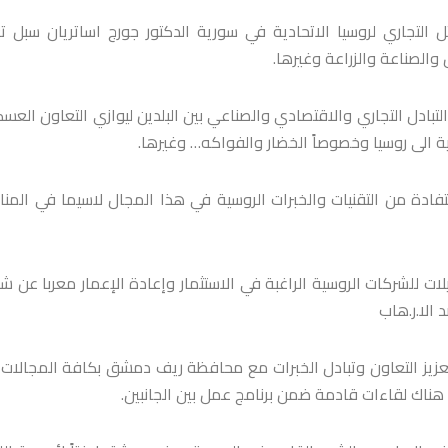
اري لروسيا الاتحادية في سورية الدكتور جورج اساتريان سبل تع
والصناعة والزراعة وغيرها.
لتبادل التجاري والاقتصادي والصناعي بين البلدين ليوازي التعاون العس
عية الى روسيا وخصوصاً الخضار والفواكه… وغيرها.
ستفادة من التقنيات والخبرات الروسية في هذا المجال لاسيما في المن
 للشركات الروسية الراغبة في الاستثمار وإعادة الإعمار معربا عن ش
الا.ر.هاب
ن وتعزيز التعاون وتبادل الخبرات مع محافظة ريف دمشق بكافة المجالات
 هناك لقاءات قادمة ضمن برنامج عمل بين الجانبين.