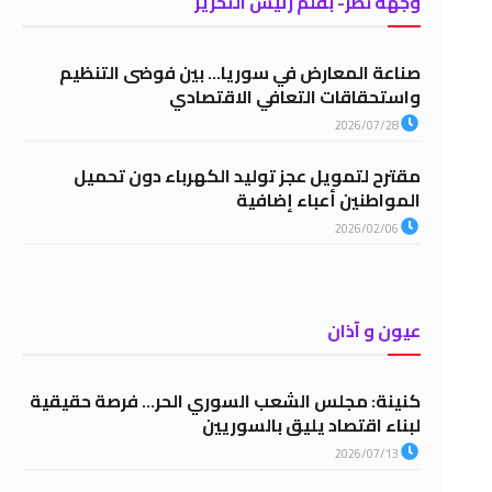
وجهة نظر- بقلم رئيس التحرير
صناعة المعارض في سوريا… بين فوضى التنظيم
واستحقاقات التعافي الاقتصادي
2026/07/28
مقترح لتمويل عجز توليد الكهرباء دون تحميل
المواطنين أعباء إضافية
2026/02/06
عيون و آذان
كنينة: مجلس الشعب السوري الحر… فرصة حقيقية
لبناء اقتصاد يليق بالسوريين
2026/07/13