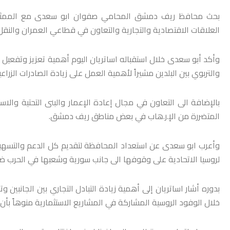
بحث محافظ ريف دمشق المحامي صفوان ابو سعدى مع الممثل التج
العلاقات الاقتصادية والتجارية والتعاون في قطاعي العمران والنقل 
وأكد أبو سعدى خلال استقباله اساتريان اليوم أهمية تعزيز وتفعيل ا
والتربوي بين البلدين مشيراً لأهمية العمل على زيادة الصادرات الزرا
بالإضافة الى التعاون في مجال إعادة الإعمار والبنى التحتية والا
المتضررة من الإ.ر.هاب في بعض مناطق ريف دمشق.
وأعرب ابو سعدى عن استعداد المحافظة لتقديم كل الدعم والتسهيلات
لروسيا الاتحادية على وقوفها الى جانب سورية وشعبها في الحرب ضد 
بدوره أشار اساتريان إلى أهمية زيادة التبادل التجاري بين الجانبي
خلال الوفود الروسية المشاركة في المشاريع الاستثمارية منوهاً بأن