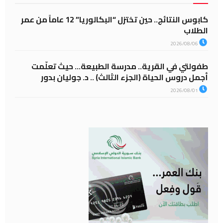
كابوس النتائج.. حين تختزل “البكالوريا” 12 عاماً من عمر
الطلاب
2026/08/06
طفولتي في القرية.. مدرسة الطبيعة… حيث تعلّمت
أجمل دروس الحياة (الجزء الثالث) .. د. جوليان بدور
2026/08/01