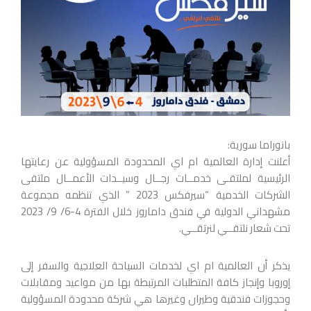
بانوراما سورية:
أعلنت إدارة العالمية ام اي المحدودة المسؤولية عن رعايتها
الرئيسية لملتقـى خدمــات رجــال وسيــدات الأعمــال ملتقى
الشركات الخدمية “سيرفكس 2023 ” الذي تنظمه مجموعة
مشهداني الدولية في فندق داماروز خلال الفترة 4-6/ 9/ 2023
تحت شعار نلتقــي لنرتقــي.
يذكر أن العالمية ام اي لخدمات السياحة العلاجية والسفر إلى
إوروبا وإنجاز كافة المتطلبات المرتبطة بها من مواعيد ومقابلات
وحجوزات فندقية وطيران وغيرها هي شركة محدودة المسؤولية