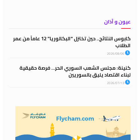
عيون و آذان
كابوس النتائج.. حين تختزل “البكالوريا” 12 عاماً من عمر
الطلاب
2026/08/06
كنينة: مجلس الشعب السوري الحر… فرصة حقيقية
لبناء اقتصاد يليق بالسوريين
2026/07/13