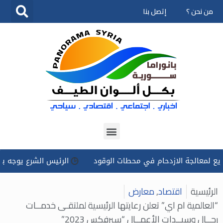
من نحن ؟
إتصل بنا
تخطى
إلى
المحتوى
الجة الازدحام في محطات الوقود
الرئيس الشرع يوجه بتسخير كل
الرئيسية
اقتصاد
,
معارض
“العالمية ام اي” تعلن رعايتها الرئيسية لملتقـى خدمــات
رجــال وسيــدات الأعمــال “سيرفكس 2023”