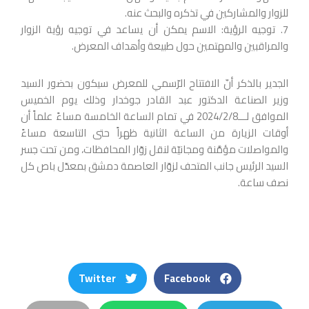
للزوار والمشاركين في تذكره والبحث عنه.
7. توجيه الرؤية: الاسم يمكن أن يساعد في توجيه رؤية الزوار
والمراقبين والمهتمين حول طبيعة وأهداف المعرض.
الجدير بالذكر أنّ الافتتاح الرّسمي للمعرض سيكون بحضور السيد
وزير الصناعة الدكتور عبد القادر جوخدار وذلك يوم الخميس
الموافق لـــ2024/2/8 في تمام الساعة الخامسة مساءً علماً أن
أوقات الزيارة من الساعة الثانية ظهراً حتى التاسعة مساءً
والمواصلات مؤمَّنة ومجانيّة لنقل زوّار المحافظات، ومن تحت جسر
السيد الرئيس جانب المتحف لزوّار العاصمة دمشق بمعدّل باص كل
نصف ساعة.
Twitter
Facebook