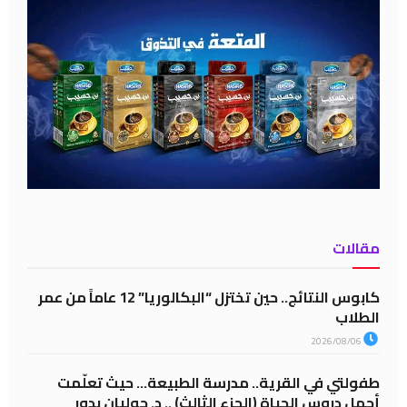
مقالات
كابوس النتائج.. حين تختزل “البكالوريا” 12 عاماً من عمر
الطلاب
2026/08/06
طفولتي في القرية.. مدرسة الطبيعة… حيث تعلّمت
أجمل دروس الحياة (الجزء الثالث) .. د. جوليان بدور