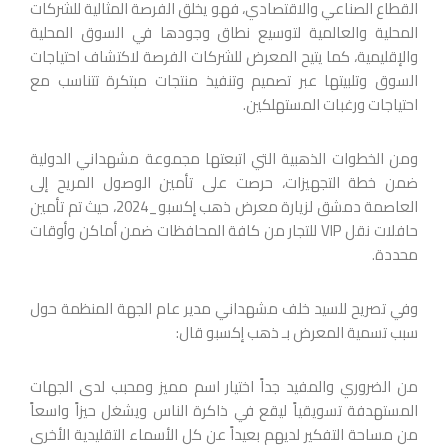
القطاع الصناعي والاقتصادي، فهو يخلق الفرصة المثالية للشركات
المحلية والعالمية لتوسيع نطاق وجودها في السوق المحلية
والإقليمية، كما يتيح المعرض للشركات الفرصة لاكتشاف احتياجات
السوق وتلبيتها عبر تصميم وتنفيذ منتجات مبتكرة تتناسب مع
احتياجات ورغبات المستهلكين.
ومن الخطوات الذهبية التي اتبعتها مجموعة مشهداني الدولية
ضمن خطة التجهيزات، حرصت على تأمين الوصول المريح إلى
العاصمة دمشق لزيارة معرض ذهب إكسبو_2024، حيث تم تأمين
حافلات نقل VIP للتجار من كافة المحافظات ضمن أماكن وأوقات
محددة.
وفي تصريح للسيد خلف مشهداني مدير عام الجهة المنظمة حول
سبب تسمية المعرض بـ ذهب إكسبو قال:
من الضروري والمفيد جداً اختيار اسم مميز ومحبب لدى الجهات
المستهدفة تسويقياً ليقع في ذاكرة الناس ويشغل حيزاً واسعاً
من مساحة التفكير لديهم بعيداً عن كل الأسماء التقليدية الأخرى