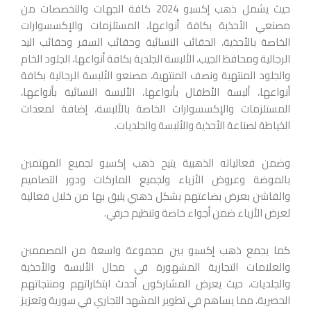
حيث يشمل ذهب إكسبو 2024 كافة الجهات والتخصصات من
مصنعي الأحذية بكافة أنواعها، المستلزمات والإكسسوارات
الخاصة بالأحذية، الحقائب النسائية وحقائب السفر وحقائب اليد
الرجالية ومحافظ الجيب، الألبسة الجلدية بكافة أنواعها، الجلود الخام
والجلود المنتهية ونصف المنتهية، مصنعو الألبسة الرجالية بكافة
أنواعها، ألبسة الأطفال بأنواعها، الألبسة النسائية بأنواعها،
المستلزمات والإكسسوارات الخاصة بالألبسة، إضافة لمعدات
الخياطة لصناعة الأحذية والألبسة والجلديات.
وضمن فعالياته الذهبية يتيح ذهب إكسبو لجميع المهتمين
بالموضة وعروض الأزياء ولجميع الماركات ودور التصاميم
والفاشن بعرض بضاعتهم بشكل ذهبي يليق بها من خلال فعالية
لعرض الأزياء ضمن أجواء خاصة وتنظيم حرفي.
كما يجمع ذهب إكسبو بين مجموعة واسعة من المصممين
والعلامات التجارية المشهورة في مجال الألبسة والأحذية
والجلديات، حيث يعرض المشاركون أحدث ابتكاراتهم ومنتجاتهم
الحصرية، مما يساهم في تطوير المشهد التجاري في سورية وتعزيز