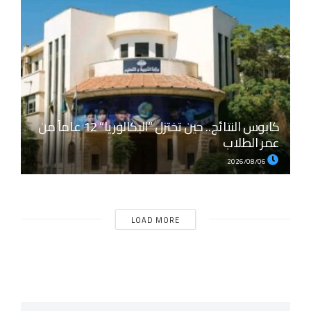
كابوس النتائج.. حين تختزل “البكالوريا” 12 عاماً من
عمر الطلاب
2026/08/06
LOAD MORE