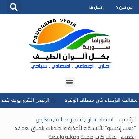
من نحن ؟
إتصل بنا
تخطى
إلى
المحتوى
الازدحام في محطات الوقود
الرئيس الشرع يوجه بتسخير كل الإم
الرئيسية
اقتصاد
,
تجارة
,
تصدير
,
صناعة
,
معارض
“ذهب إكسبو” للألبسة والأحذية والجلديات ينطلق بعد غد
الخميس بمشاركات محلية ودولية واسعة