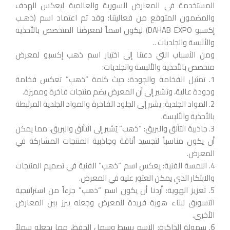
المستخدمة في المعارض السورية والعالمية ليعكس الهدف
والمضمون المتوقع من فعاليتنا؛ وقد تم اعتماد اسم (ذهـب
إكسبو DAHAB EXPO) ليكون اسماً لمعرضنا المتخصص بالأحذية
والألبسة والجلديات ..
ومن الأسباب التي دعتنا إلى اختيار اسم ذهب إكسبو لمعرض
متخصص بالأحذية والألبسة والجلديات:
1. تمثيل الفخامة والجودة: حيث كلمة “ذهب” تعكس فخامة
وجودة عالية، وتشير إلى أن المعرض يضم منتجات فاخرة ومميزة.
2. المواد الجلدية: يشير إلى الجلود الفاخرة والمواد الجلدية المرتبطة
بالأحذية والألبسة.
3. جاذبية التألق والبريق: “ذهب” يُشير إلى التألق والبريق، مما يمكن
أن يكون مناسباً لتجسيد أناقة وجاذبية المنتجات المشاركة في
المعرض.
4. اللمسة الفنية: يعكس اسم “ذهب” الفنية في تصميم المنتجات
والابتكار الذي يمكن العثور عليه في المعرض.
5. تعزيز الهوية: أردنا أن يكون اسم “ذهب” جزءاً من استراتيجية
التسويق لبناء هوية فريدة للمعرض وجعله يبرز بين المعارض
الأخرى.
6. سهولة الذاكرة: الاسم بسيط وسهل الحفظ، مما يجعله سهلاً