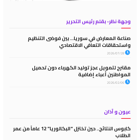
وجهة نظر- بقلم رئيس التحرير
صناعة المعارض في سوريا… بين فوضى التنظيم
واستحقاقات التعافي الاقتصادي
2026/07/28
مقترح لتمويل عجز توليد الكهرباء دون تحميل
المواطنين أعباء إضافية
2026/02/06
عيون و آذان
كابوس النتائج.. حين تختزل “البكالوريا” 12 عاماً من عمر
الطلاب