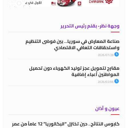
وجهة نظر- بقلم رئيس التحرير
صناعة المعارض في سوريا… بين فوضى التنظيم
واستحقاقات التعافي الاقتصادي
2026/07/28
مقترح لتمويل عجز توليد الكهرباء دون تحميل
المواطنين أعباء إضافية
2026/02/06
عيون و آذان
كابوس النتائج.. حين تختزل “البكالوريا” 12 عاماً من عمر