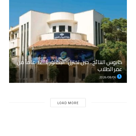
كابوس النتائج.. حين تختزل “البكالوريا” 12 عاماً من
عمر الطلاب
2026/08/06
LOAD MORE