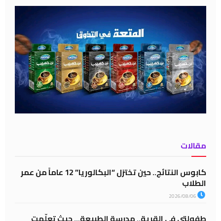
مقالات
كابوس النتائج.. حين تختزل “البكالوريا” 12 عاماً من عمر
الطلاب
2026/08/06
طفولتي في القرية.. مدرسة الطبيعة… حيث تعلّمت