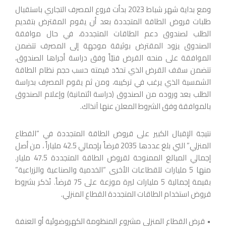
ومع بداية شهر شباط 2023 بدأت فروع المصرف التجاري باستقبال
طلبات قروض الطاقة المتجددة بعد أن يقوم المقترض بتقديم
الطلب لصندوق دعم الطاقات المتجددة، في حال موافقة
الصندوق يزود المقترض بوثيقة موجهة إلى المصرف تتضمن
الموافقة على منحه القرض فنيّاً وفق دراسة أجراها الصندوق،
تتضمن سقف القرض الذي تحدّد قيمته حسب حجم نظام الطاقة
الشمسية الذي يرغب في تركيبه، ومن ثم يقوم المصرف بدراسة
الطلب بعد وروده من الصندوق (دراسة ائتمانية) وإعلام الصندوق
بالموافقة وفق الشروط المعلن عنها آنذاك.
نتيجة الإقبال الكبير على قروض الطاقة المتجددة في “القطاع
المنزلي” التي بلغ عددها 2035 قرضاً بإجمالي 42.5 ملياراً ، من أصل
إجمالي المبالغ الممنوحة لقروض الطاقة المتجددة 47.5 مليار.
منها 5 مليارات للقطاعات الأخرى “الخدمية والصناعية والزراعية”
بقيمة إجمالية 5 مليارات ليرة موزعة على 75 قرضاً. نُذكر بشروط
قروض استخدام الطاقات المتجددة القطاع المنزلي.
• قرض القطاع المنزلي مشروع المنظومة الكهروضوئية أو العنفة