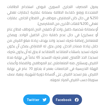
يمول المصرف التجاري السوري قروض استخدام الطاقات
المتجددة ورفع كفاءة الطاقة بضمانة عقارية (عقارات تغطي
250% في حال كان المقترض موظف في القطاع الخاص. عقارات
تغطي 200% للفئات الأخرى من المقترضين).
أو بضمانة شخصية، كفيل واحد أو كفيلين اثنين (موظف قطاع عام
أو عسكري) في حال عدم كفاية دخل الكفيل الواحد. ويمكن
للمتعامل إضافة شريك تسديد واحد بهدف زيادة مبلغ القرض من
خلال زيادة مصادر الدخل. ومن يحق له الاقتراض يمكن أن يكون
شريك تسديد باستثناء المتقاعد (المتقاعد لا يحق له أن يكون شريك
تسديد). الحد الأقصى لعمر شريك التسديد 65 عاماً في نهاية مدة
القرض ويستثنى منه المتعاملين غير الموظفين والقضاة وأعضاء
الهيئة التدريسية في الجامعات بعمر لا يتجاوز 70 عام في نهاية
القرض. يتم تسديد القرض على أقساط دورية (شهرية، ربعية، نصف
سنوية) حسب القرض المراد تمويله.
Twitter
Facebook