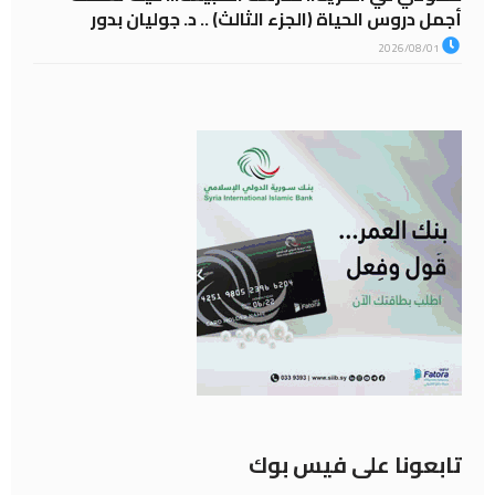
أجمل دروس الحياة (الجزء الثالث) .. د. جوليان بدور
2026/08/01
تابعونا على فيس بوك