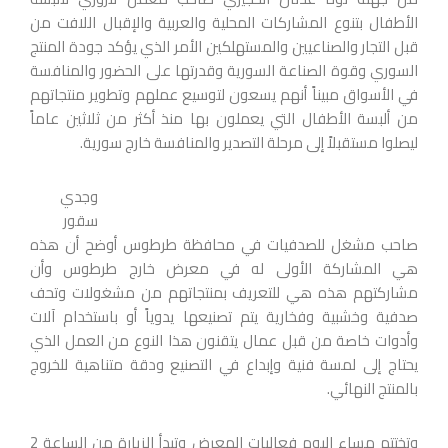
الأطفال بتنوع المشاركات المحلية والعربية والإقبال اللافت من
قبل التجار والصناعيين والمستهلكين الأمر الذي يؤكد جودة المنتج
السوري وقوة الصناعة السورية وقدرتها على الحضور والمنافسة
في الأسواق مبيناً أنهم يسعون لتوسيع عملهم وتطوير منتجاتهم
من ألبسة الأطفال التي يعملون بها منذ أكثر من ثلاثين عاماً
ليصلوا مستقبلاً إلى مرحلة التصدير والمنافسة خارج سورية.
وجدي
سقور
صاحب مشغل للصدفيات في محافظة طرطوس أوضح أن هذه
هي المشاركة الأولى له في معرض خارج طرطوس وأن
مشاركتهم هذه هي للتعريف بمنتجاتهم من مشغولات وتحف
صدفية وخشبية وفخارية يتم تصنيعها يدوياً أو باستخدام آلات
وأدوات خاصة من قبل عمال يتقنون هذا النوع من العمل الذي
يحتاج إلى لمسة فنية وإبداع في التصنيع ودقة متناهية للخروج
بالمنتج النهائي.
وتختتم مساء اليوم فعاليات المعرض وتبدأ الزيارة من الساعة 2