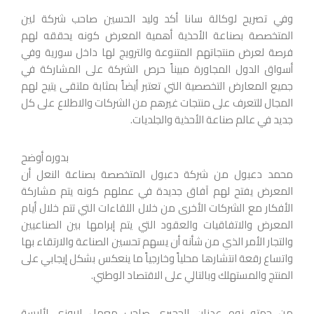
وفي تصريح لوكالة سانا أكد وليد الحسين صاحب شركة لين
المتخصصة بصناعة الأحذية أهمية المعرض كونه يحققه لهم
فرصة لعرض منتجاتهم المتنوعة والترويج لها داخل سورية وفي
أسواق الدول المجاورة مبيناً حرص الشركة على المشاركة في
جميع المعارض التخصصية التي تعتبر أيضاً بمثابة ملتقى يتيح لهم
المجال للتعرف على منتجات غيرهم من الشركات والاطلاع على كل
جديد في عالم صناعة الأحذية والجلديات.
بدوره أوضح
محمد دعبول من شركة دعبول المتخصصة بصناعة النعل أن
المعرض يفتح لهم آفاق جديدة في عملهم كونه يتم مشاركة
الأفكار مع الشركات الأخرى من خلال اللقاءات التي تتم خلال أيام
المعرض والاتفاقيات والعقود التي يتم إبرامها بين الصناعيين
والتجار الأمر الذي من شأنه أن يسهم تحسين الصناعة والارتقاء بها
واتساع رقعة انتشارها محلياً وخارجياً ما ينعكس بشكل إيجابي على
المنتج والمستهلك وبالتالي على الاقتصاد الوطني.
من جهته نوه عدنان الحجيري صاحب معمل لاروزي لألبسة