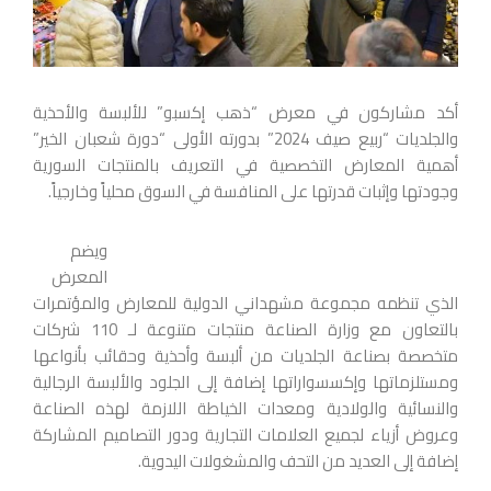
أكد مشاركون في معرض “ذهب إكسبو” للألبسة والأحذية
والجلديات “ربيع صيف 2024” بدورته الأولى
“دورة شعبان الخير”
أهمية المعارض التخصصية في التعريف بالمنتجات السورية
وجودتها وإثبات قدرتها على المنافسة في السوق محلياً وخارجياً.
ويضم
المعرض
الذي تنظمه مجموعة مشهداني الدولية للمعارض والمؤتمرات
بالتعاون مع وزارة الصناعة منتجات متنوعة لـ 110 شركات
متخصصة بصناعة الجلديات من ألبسة وأحذية وحقائب بأنواعها
ومستلزماتها وإكسسواراتها إضافة إلى الجلود والألبسة الرجالية
والنسائية والولادية ومعدات الخياطة اللازمة لهذه الصناعة
وعروض أزياء لجميع العلامات التجارية ودور التصاميم المشاركة
إضافة إلى العديد من التحف والمشغولات اليدوية.