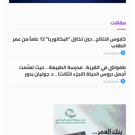
مقالات
كابوس النتائج.. حين تختزل “البكالوريا” 12 عاماً من عمر
الطلاب
2026/08/06
طفولتي في القرية.. مدرسة الطبيعة… حيث تعلّمت
أجمل دروس الحياة (الجزء الثالث) .. د. جوليان بدور
2026/08/01