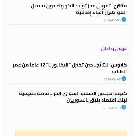
مقترح لتمويل عجز توليد الكهرباء دون تحميل
المواطنين أعباء إضافية
2026/02/06
عيون و آذان
كابوس النتائج.. حين تختزل “البكالوريا” 12 عاماً من عمر
الطلاب
2026/08/06
كنينة: مجلس الشعب السوري الحر… فرصة حقيقية
لبناء اقتصاد يليق بالسوريين
2026/07/13