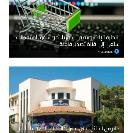
التجارة الإلكترونية في سوريا.. من سوق استقطاب
سلعي إلى قناة تصدير فاعلة
2026/08/07
كابوس النتائج.. حين تختزل “البكالوريا” 12 عاماً من