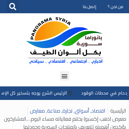
من نحن ؟
إتصل بنا
تخطى
إلى
المحتوى
في محطات الوقود
الرئيس الشرع يوجه بتسخير كل الإمكانات للتع
الرئيسية
اقتصاد
,
أسواق
,
تجارة
,
صناعة
,
معارض
معرض (ذهب إكسبو) يختتم فعالياته مساء اليوم….المشاركون
يؤكدون أهميته للتعريف بالمنتجات السورية وجودتها