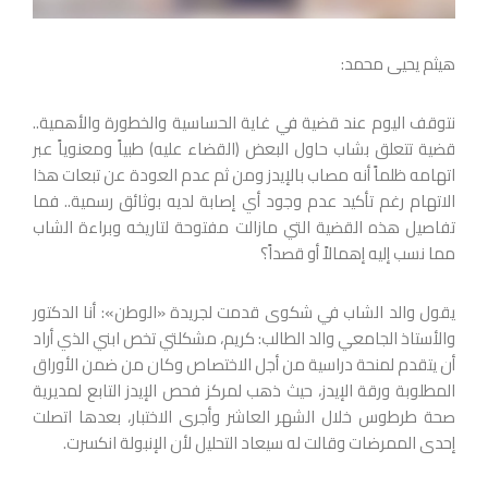
هيثم يحيى محمد:
نتوقف اليوم عند قضية في غاية الحساسية والخطورة والأهمية..
قضية تتعلق بشاب حاول البعض (القضاء عليه) طبياً ومعنوياً عبر
اتهامه ظلماً أنه مصاب بالإيدز ومن ثم عدم العودة عن تبعات هذا
الاتهام رغم تأكيد عدم وجود أي إصابة لديه بوثائق رسمية.. فما
تفاصيل هذه القضية التي مازالت مفتوحة لتاريخه وبراءة الشاب
مما نسب إليه إهمالاً أو قصداً؟
يقول والد الشاب في شكوى قدمت لجريدة «الوطن»: أنا الدكتور
والأستاذ الجامعي والد الطالب: كريم، مشكلتي تخص ابني الذي أراد
أن يتقدم لمنحة دراسية من أجل الاختصاص وكان من ضمن الأوراق
المطلوبة ورقة الإيدز، حيث ذهب لمركز فحص الإيدز التابع لمديرية
صحة طرطوس خلال الشهر العاشر وأجرى الاختبار، بعدها اتصلت
إحدى الممرضات وقالت له سيعاد التحليل لأن الإنبولة انكسرت.