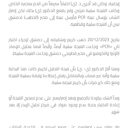
إيجابية، وكان قد أجرى د. (ي) اختباراً سريعاً من الدم بمخبره الخاص
وكانت النتيجة سلبية مرتين ولم يقتنع الدكتور (ي) بذلك لكن إصرار
الشاب بإرسال عينة PCR فأرسل عينة إلى مخبر (الخطيب) لدمشق
تبين أن النتيجة سلبية وقطعية.
بتاريخ 20/12/2023 ذهب كريم وشقيقه إلى دمشق لإجراء اختبار
ثانٍ «PCR» وجاءت النتيجة سلبية أيضاً، وأيضاً قمنا بتحليل للإضاد
(الإليزا والكومبو في مخبر قطرنجي دمشق وجاءت النتيجة سلبية).
وهنا أقرّ الدكتور (ي- ي) بأن نتيجة التحليل لكريم كانت منذ البداية
سلبية وأنه غير مصاب وبالمقابل رفض إعطاءنا وثيقة بسلبية النتيجة
ومع ذلك كرر مرات بأن كريم نتيجته سلبية.
وبدأ الشك يراودنا بالجميع وبعد إصرارهم على عدم تصحيح النتيجة أو
إعادة الاختبار بحجة عدم وجود مواد في مركز تحليل الإيدز إلا بعد
شهر.
ولا نعلم سبب إصرارهم على وضع اسمه في قاعدة البيانات.