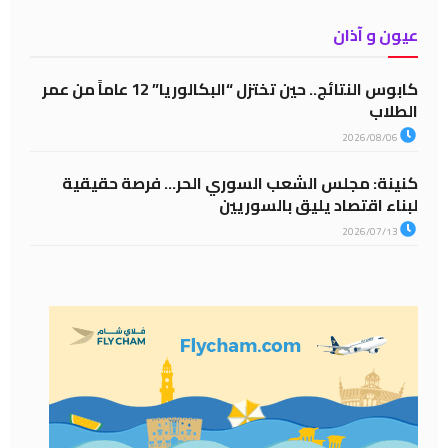
عيون و آذان
كابوس النتائج.. حين تختزل “البكالوريا” 12 عاماً من عمر
الطلاب
2026/08/06
كنينة: مجلس الشعب السوري الحر… فرصة حقيقية
لبناء اقتصاد يليق بالسوريين
2026/07/13