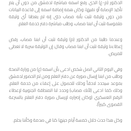
الدكتور (م-غ) الذي رفع اسمه مباشرة لدمشق من دون أن يتم
تأكيد الإصابة أو نفيها، وكان همه إضافة اسمه إلى قاعدة البيانات
من دون وثيقة تثبت بأنه مصاب حتى إنه لم يعطنا أي وثيقة
ملموسة تثبت أن ابننا مصاب، وطلب مباشرة دفتر خدمة العلم.
وعندما طلبنا من الدكتور (م) وثيقة تثبت أن ابننا مصاب، رفض
إعطاءنا وثيقة تثبت أن ابننا مصاب وقال: إن الوثيقة سرية لا تعطى
للمريض.
وفي اليوم الثاني اتصل شخص ادعى بأن اسمه (ع) من وزارة الصحة
وطلب من ابننا إرسال صورة عن دفتر العلم ومن ثم الحضور لدمشق
بموعد سيحدد لاحقاً وذلك للحصول على إعفاء من خدمة العلم،
وذلك كما ادعى (لأنك مصاب) وحدد لنا المنطقة الجنوبية لإعطاء
الرقم العسكري (وكان إصراره لإرسال صورة دفتر العلم بالسرعة
القصوى كبيراً).
وكل هذا حدث خلال خمسة أيام حينها كنا في صدمة وكأننا بحلم.