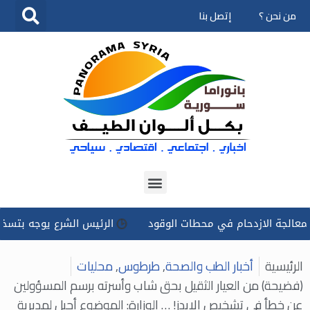
من نحن ؟
إتصل بنا
تخطى
إلى
المحتوى
لازدحام في محطات الوقود
الرئيس الشرع يوجه بتسخير كل الإمكا
الرئيسية
أخبار الطب والصحة
,
طرطوس
,
محليات
(فضيحة) من العيار الثقيل بحق شاب وأسرته برسم المسؤولين
عن خطأ في تشخيص الإيدز! … الوزارة: الموضوع أحيل لمديرية