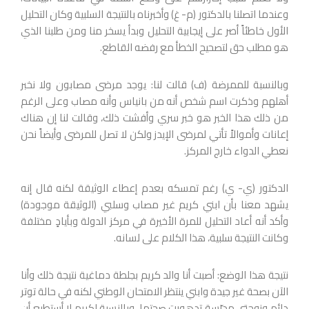
وعندما اتصلنا بالدكتور (م- غ) وأخبرناه بالنتيجة السلبية وكان التحليل
الأول خاطئاً أصر على إيجابية التحليل وبدأ يسخر منا ومن طلبنا الذي
هو مطلب حق لتصحيح الخطأ مع رفضه القاطع.
وبالنسبة للممرضة (ف) قالت لنا: يوجد مرضى مصابون ولا نخبر
أهلهم وذكرت اسم شخص أنه من بانياس وأنه مصاب وعلى الرغم
من ذلك هذا الخبر هو خبر سري وأفشت ذلك، وقالت لنا إن هناك
إعانات وأموالاً تأتي لمرضى الإيدز ولكن لا تصل للمرضى وأيضاً نحن
نعطي الدواء خارج المركز.
الدكتور (ي- ي) رغم تمسكه بعدم إعطاء الوثيقة لكنه قال إنه
يشهد معنا بأن ابني كريم غير مصاب وسلبي (الوثيقة موجودة)
وأكد أنه أعاد التحليل للمرة الأخيرة في مركز الدولة وبأيادٍ مختلفة
وكانت النتيجة سلبية، هذا الكلام على لسانه.
نتيجة هذا الوضع: أصبت أنا والد كريم بجلطة دماغية نتيجة ذلك وأنا
الآن بصحة غير جيدة وابني ينتظر الامتحان الوطني لكنه في حالة توتر
دائم وزوجتي مدرّسة تدهورت صحتها، وبالنسبة لكريم لا أستطيع أن