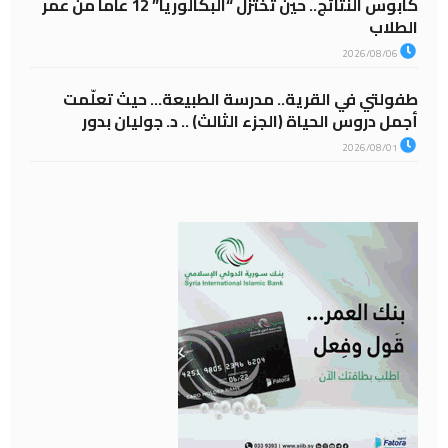
كابوس النتائج.. حين تختزل “البكالوريا” 12 عاماً من عمر
الطلاب
2026/08/06
طفولتي في القرية.. مدرسة الطبيعة… حيث تعلّمت
أجمل دروس الحياة (الجزء الثالث) .. د. جوليان بدور
2026/08/01