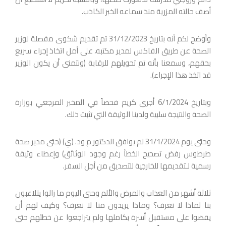
أصف حالته المزرية منذ سماعه الخبر الكاذب.
وأوضح لكم أنه بتاريخ 31/12/2023 تم تقديم شكوى مفصلة لوزير
الصحة عن طريق الفاكس لمدير مكتبه، على أمل اتخاذ إجراء سريع
بحقهم، وسمعنا بأنه تم تحويلهم للرقابة (ونتمنى أن يكون الوزير
قد اتخذ هذا الإجراء).
وبتاريخ 6/1/2024 أجرى كريم فحصاً في المخبر المرجعي بوزارة
الصحة والنتيجة سلبية ولدينا الوثيقة التي تثبت ذلك.
وحتى يوم 31/1/2024 لم يوافق الدكتور م ود. (ي) (حتى مدير صحة
طرطوس رفض تصحيح الخطأ رغم وجود الوثائق) وإعطاء وثيقة
رسمية لـتقديمها للخارجية للتصديق من أجل السفر.
ثلاثة أشهر من العذاب والمرض والألم وحتى اليوم ما زالوا يتلاعبون
بنا لماذا لا نعرف؟ وماذا يريدون منا لا نعرف؟ وكيف لهم أن
يقضوا على مستقبل أسرة بكاملها ولم يتراجعوا عن خطئهم حتى