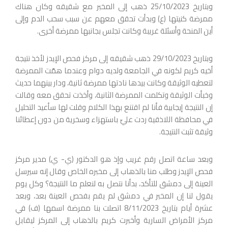
وبتاريخ 25/10/2023 ذهب إلى المخبر مع شقيقه وكان هناك
ممرضة كنيتها (ع) وبدأت تحقق معهم عن سبب سحب الدم وإلى
أين المنحة وأسئلة غريبة وكانت تجلس بجانبها ممرضة أخرى.
وبتاريخ 29/10/2023 ذهب شقيقه إلى مركز فحص الإيدز لأخذ نتيجة
أخيه كريم لكونه في الجامعة ولديه دوام وعندما همّت الممرضة
لتعطيه الوثيقة وكانت بيدها نادتها ممرضة ثانية، ودار بينهما حديث
وخبأت الوثيقة وتكلمت الممرضة الثانية، وأخذت تحقق معه وقالت
إن النتيجة إيجابية فأنا لم اقتنع بهذا الكلام وقلت لها سأعيد التحليل
في محافظة اللاذقية ردت عليّ باستهزاء وسخرية من دون إعطائنا
وثيقة تثبت النتيجة.
وبعد ساعة اتصل رقم غريب وإذ هو الدكتور (ي- ي) مدير مركز
فحص الإيدز وطلب منا بالذهاب إلى مخبره الخاص وقال إنه سيرسل
العينة إلى دمشق للتأكد، بدأنا نتصل به لنعلم ما النتيجة؟ وكل يوم
يقول لنا إن المخبر في دمشق لم يقم بفحص العينة بعد، وبعد
عشرة أيام بتاريخ 8/11/2023 اتصلت بنا ممرضة اسمها (ف) في
مركز الأمراض السارية وأخبرت كريم بالذهاب إلى المركز ليقابل