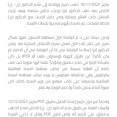
بتاريخ 16/11/2023 ذهب كريم ووالدته إلى مخبر الدكتور (ي- ي)
الخاص بعد طلب الدكتور (م) لإجراء تحاليل شاملة وبعد إجراء
التحاليل كانت النتائج ممتازة ومن خلال الحديث مع الدكتور (ي)
لاحظنا تلميحات غير صريحة بأنهم تسرعوا بإعطاء النتيجة.
وحين عرضنا على د. م الوثيقة التي استطعنا الحصول عليها بشكل
سري من خلال (ف) التي تعمل بمركز الأمراض السارية بعد رفض
الدكتور (م) إعطاءنا الوثيقة تبين لنا أن الوثيقة تبين أن الاختبار لم
يكن تأكيداً عن طريق أجهزة (ويسترون بلوت أو PCR) بل كان
بطريقة الإليزا في مخبر دمشق ومؤخراً علمنا أنها مزورة حيث تمت
كتابة أن العيّنة مرسلة من مكتب منظمة الصحة العالمية
بطرطوس وفي محافظة طرطوس لا يوجد مكتب لمنظمة الصحة
العالمية وحصولنا على كتاب موقع من وزير الصحة كذلك كان
مزوراً لأنه لا يحمل تاريخاً ولا ختم الوزارة ولا رقم.
ولاحقاً قرر ابني كريم إعادة التحليل بطريق PCR بتاريخ 12/12/2023
وأرسلت العينة عن طريق مخبر الدكتور (ي- ي) الخاص لمخبر الخطيب
بدمشق، على الرغم أنه رفض تحليل PCR وقال لا داعي النتيجة