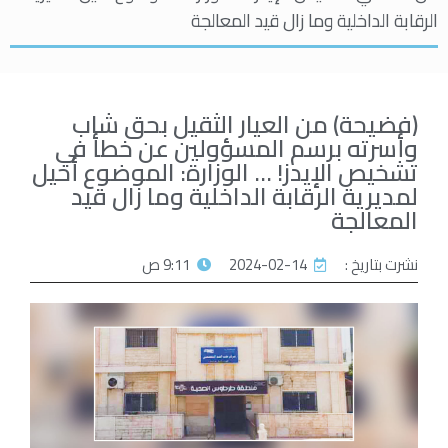
الرقابة الداخلية وما زال قيد المعالجة
(فضيحة) من العيار الثقيل بحق شاب
وأسرته برسم المسؤولين عن خطأ في
تشخيص الإيدز! … الوزارة: الموضوع أحيل
لمديرية الرقابة الداخلية وما زال قيد
المعالجة
نشرت بتاريخ :
2024-02-14
9:11 ص