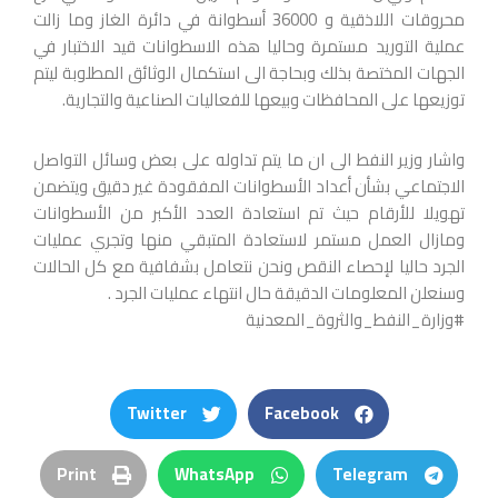
محروقات اللاذقية و 36000 أسطوانة في دائرة الغاز وما زالت
عملية التوريد مستمرة وحاليا هذه الاسطوانات قيد الاختبار في
الجهات المختصة بذلك وبحاجة الى استكمال الوثائق المطلوبة ليتم
توزيعها على المحافظات وبيعها للفعاليات الصناعية والتجارية.
واشار وزير النفط الى ان ما يتم تداوله على بعض وسائل التواصل
الاجتماعي بشأن أعداد الأسطوانات المفقودة غير دقيق ويتضمن
تهويلا للأرقام حيث تم استعادة العدد الأكبر من الأسطوانات
ومازال العمل مستمر لاستعادة المتبقي منها وتجري عمليات
الجرد حاليا لإحصاء النقص ونحن نتعامل بشفافية مع كل الحالات
وسنعلن المعلومات الدقيقة حال انتهاء عمليات الجرد .
#وزارة_النفط_والثروة_المعدنية
Twitter
Facebook
Print
WhatsApp
Telegram