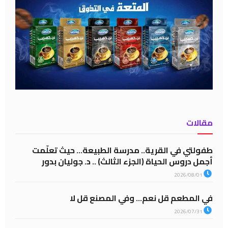
مقالات
طفولتي في القرية.. مدرسة الطبيعة… حيث تعلّمت
أجمل دروس الحياة (الجزء الثالث) .. د. جوليان بدور
2026/08/01
في المطعم قل نعم… وفي المصنع قل لا
2026/07/31