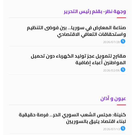
وجهة نظر- بقلم رئيس التحرير
صناعة المعارض في سوريا… بين فوضى التنظيم
واستحقاقات التعافي الاقتصادي
2026/07/28
مقترح لتمويل عجز توليد الكهرباء دون تحميل
المواطنين أعباء إضافية
2026/02/06
عيون و آذان
كنينة: مجلس الشعب السوري الحر… فرصة حقيقية
لبناء اقتصاد يليق بالسوريين
2026/07/13