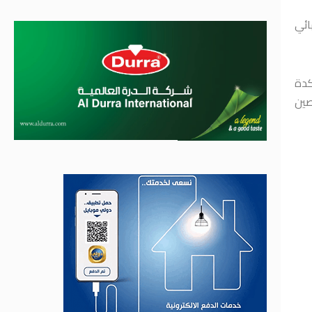
ائي
ن، مؤكدة
صين