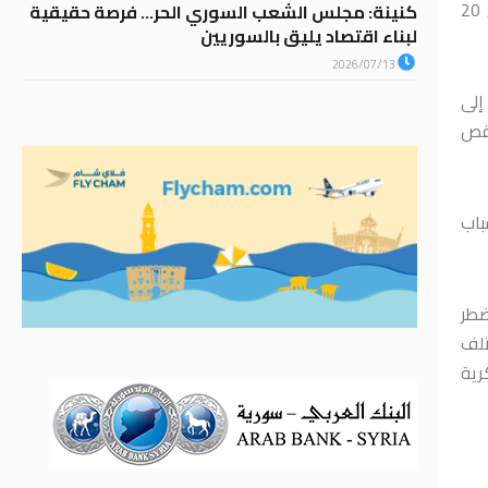
تشاهدها من خلال الحياة العملية وذلك بازدياد عدد المراجعين سواء إلى العيادة أم المشفى، مقدرة نسبة المصابين في سورية بحوالي 20
كنينة: مجلس الشعب السوري الحر… فرصة حقيقية
لبناء اقتصاد يليق بالسوريين
2026/07/13
إلى
نقص
باب
ضطر
تلف
رية