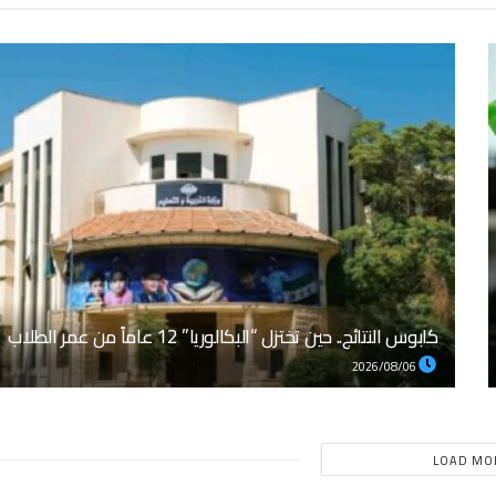
كابوس النتائج.. حين تختزل “البكالوريا” 12 عاماً من عمر الطلاب
2026/08/06
LOAD MO