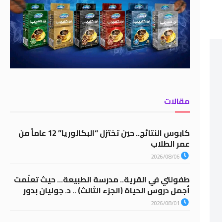
مقالات
كابوس النتائج.. حين تختزل “البكالوريا” 12 عاماً من
عمر الطلاب
2026/08/06
طفولتي في القرية.. مدرسة الطبيعة… حيث تعلّمت
أجمل دروس الحياة (الجزء الثالث) .. د. جوليان بدور
2026/08/01