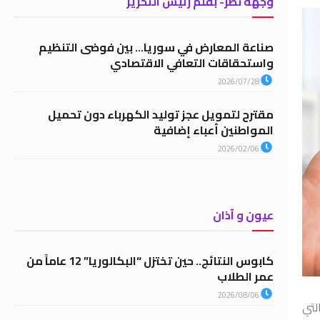
وجهة نظر- بقلم رئيس التحرير
صناعة المعارض في سوريا… بين فوضى التنظيم
واستحقاقات التعافي الاقتصادي
2026/07/28
مقترح لتمويل عجز توليد الكهرباء دون تحميل
المواطنين أعباء إضافية
2026/02/06
عيون و آذان
كابوس النتائج.. حين تختزل “البكالوريا” 12 عاماً من
عمر الطلاب
2026/08/06
لتي