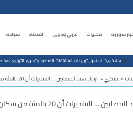
بار سورية
محليات
عربي ودولي
اقتصاد
سياحة
استمرار توريدات المشتقات النفطية وتسريع التوزيع لمعالجة الازدحام في 
 ازدياد بعدد المصابين … التقديرات أن 20 بالمئة من سكان سورية مصابون به.. وتكلفة علاجه عالية
داء كورونا أحد أسباب «السكري».. ازدياد بعدد المصابين … التقديرات أن 20 بالمئة من س