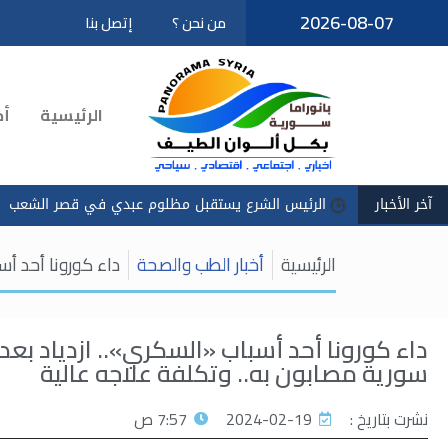
2026-08-07
من نحن ؟
إتصل بنا
تخطى
إلى
المحتوى
الرئيسية
أخ
آخر الأخبار
الرئيس الشرع يستقبل مظلوم عبدي في قصر الشعب
سادكوب": 
الرئيسية
أخبار الطب والصحة
داء كورونا أحد أسباب «السكري»..
سورية مصابون به.. وتكلفة علاجه عالية
نشرت بتاريخ :
2024-02-19
7:57 ص