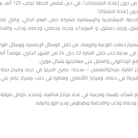
هاتفي جديد، وبزيادة حقيقية تقدر بـ 135 ألف مشترك “تركيب جديد من دون إعادة الاشت
ة الاستثمارية والإسعافية للشركة خلال العام الحالي، والتي تت
أمين خدمات “FTTX” في محافظات دمشق، وريف دمشق، و السويداء، ودرعا، وحمص، وحماة، وحلب، واللاذ
تمرار حملات التوعية والإرشاد من خلال الوسائل الإعلامية ووسائل التو
الاجتماعي، ومراكز الاتصالات، والمشاركة بمعرض الدفع الإلكتروني في مدينة حلب خلال الفترة 22 حتى 24 من الشهر الجاري، 
دفع الإلكتروني والعمل على معالجتها بشكل فوري.
 التالية: مراكز(الصنمين – محجة- بصرى الحرير) في درعا، ومركز جبلة
رزيتا) في حماة، ومركزا (الأنصاري وهنانو) في حلب، ومركز غانم علي
يع شبكات رئيسية وفرعية في عدة مراكز هاتفية، وتمديد كوابل ضوئية
اة وحلب واللاذقية وطرطوس ودير الزور والرقة.