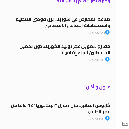
وجهة نظر- بقلم رئيس التحرير
صناعة المعارض في سوريا… بين فوضى التنظيم
واستحقاقات التعافي الاقتصادي
2026/07/28
مقترح لتمويل عجز توليد الكهرباء دون تحميل
المواطنين أعباء إضافية
2026/02/06
عيون و آذان
كابوس النتائج.. حين تختزل “البكالوريا” 12 عاماً من
عمر الطلاب
2026/08/06
ركة خلال العام الحالي، تتضمن تركيب نحو 210 آلاف خط