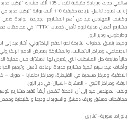
إنترنت لمزود تراسل، بزيادة حقيقية 110 آلاف بوابة “تركيب جديد من دون إعادة الاشتراك”.
وكشف المهندس عيد عن أهم المشاريع الجديدة الواردة ضمن الخط
مشاريع أعمال مدنية لزوم ت
وطرطوس، ودير الزور.
وفيما يتعلق بخطوات الشركة نحو الدفع الإلكتروني، أشار عيد إلى اس
حالياً متابعة كل المشكلات التي يتعرض لها المشترك خلال عملية ال
وأضاف عيد: سيتم تنفيذ مشاريع جديدة لإعادة تأهيل وترميم المراكز
اللاذقية، ومركز مسحرة في القنيطرة، ومراكز (حلفايا – مورك – كف
الرقة، ومراكز (التبني – العشارة -السيال) في دير الزور.
ولفت المهندس عيد إلى أن الخطة تتضمن أيضاً تنفيذ مشاريع لتوس
محافظات دمشق وريف دمشق والسويداء ودرعا والقنيطرة وحمص وحم
بانوراما سورية- تشرين