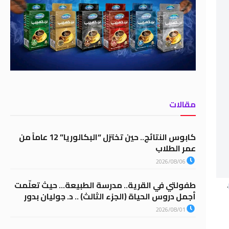
مقالات
كابوس النتائج.. حين تختزل “البكالوريا” 12 عاماً من
عمر الطلاب
2026/08/06
.
طفولتي في القرية.. مدرسة الطبيعة… حيث تعلّمت
أجمل دروس الحياة (الجزء الثالث) .. د. جوليان بدور
2026/08/01