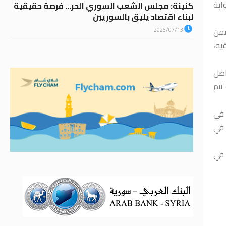
راكات”، في حين تتضمن الخطة تركيب 125 ألف بوابة
كنينة: مجلس الشعب السوري الحر… فرصة حقيقية
لبناء اقتصاد يليق بالسوريين
ضمن
2026/07/13
قية،
اصل
موضحاً أنه تتم
 في
 في
 في