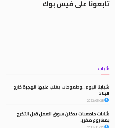
تابعونا على فيس بوك
شباب
شبابنا اليوم ..وطموحات يغلب عليها الهجرة خارج
البلاد
2022/05/28
شابات جامعيات يدخلن سوق العمل قبل التخرج
بمشروع صغير..
2021/11/22