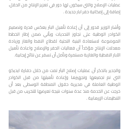
عمليات الإصلاح والتي سيكون لها دور في تعزيز الإنتاج من الحقل،
إضافة إلى إمكانية حفر ابار جديدة .
وأشار الوزير قدور إلى أن إعادة تأهيل البئر يعكس قدرة وتصميم
الكوادر الوطنية على تجاوز التحديات ويأتي ضمن إطار الخطط
الموضوعة لاستعادة البنية التحتية لقطاع النفط والغاز وزيادة
معدلات الإنتاج مؤكداً أن فعاليات الحفر والإصلاح واعادة تأهيل
الآبار النفطية والغازية مستمرة ونأمل أن تسفر عن نتائج إيجابية.
والجدير بالذكر أن عمليات إصلاح البئر تمت من خلال حفارة ايديكو
التي تم تجميعها وتجهيزها وإعادة تأهيلها من قبل الكوادر
الوطنية العاملة في مديرية حقول المنطقة الوسطى بعد أن
خرجت عن الخدمة منذ عدة سنوات نتيجة تعرضها للتخريب من قبل
التنظيمات الإرهابية .