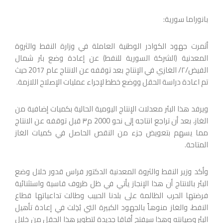
بانوراما سورية:
أثمرت جهود الكوادر الوطنية العاملة في وزارة النفط والثروة
المعدنية (الشركة السورية للنفط) عن إعادة وضع بئر شمال
الفيض/٢/ الغازي في الإنتاج بعد توقفه عن الانتاج عام 2017 حيث
تم اعادة دراسة الحقل ووضع خطط لإجراء عمليات الإصلاح اللازمة.
ويرفد هذا البئر معدلات الإنتاج اليومية الحالية بكميات إضافية من
الغاز، بعد أن تراجع انتاجه إلى نحو 2000 م٣ قبل توقفه عن الانتاج
مما يسهم بتعويض جزء من النقص الحاصل في كميات الغاز
المتاحة.
وأكد وزير النفط والثروة المعدنية الدكتور فراس قدور خلال وضع
البئر بالانتاج أن هذا الإنجاز يأتي في ظل ظروف قاسية واستثنائية
فرضتها الحرب الظالمة على بلدنا الحبيب وطالت تداعياتها قطاع
النفط، والغاز منوهاً بالجهود الكبيرة التي بُذِلت في إعادة تأهيل
البئر وصيانته وهذا سيفتح أفاقا جديدة لتطوير هذا الحقل من خلال