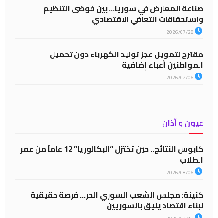
صناعة المعارض في سوريا… بين فوضى التنظيم
واستحقاقات التعافي الاقتصادي
2026/07/28
مقترح لتمويل عجز توليد الكهرباء دون تحميل
المواطنين أعباء إضافية
2026/02/06
عيون و آذان
كابوس النتائج.. حين تختزل “البكالوريا” 12 عاماً من عمر
الطلاب
2026/08/06
كنينة: مجلس الشعب السوري الحر… فرصة حقيقية
لبناء اقتصاد يليق بالسوريين