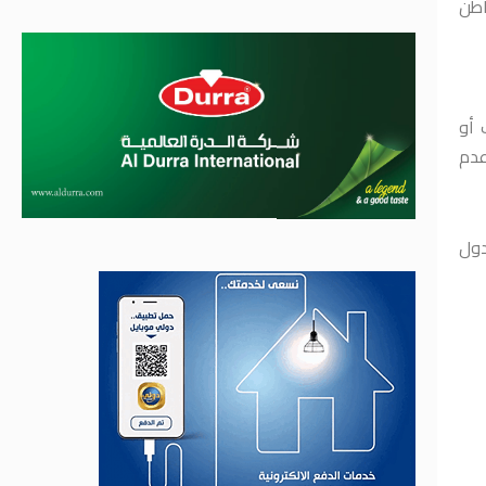
اطن
 أو
عدم
دول