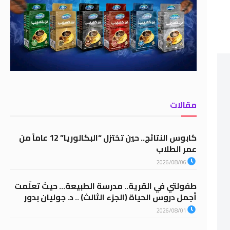
مقالات
كابوس النتائج.. حين تختزل “البكالوريا” 12 عاماً من
عمر الطلاب
2026/08/06
طفولتي في القرية.. مدرسة الطبيعة… حيث تعلّمت
أجمل دروس الحياة (الجزء الثالث) .. د. جوليان بدور
2026/08/01