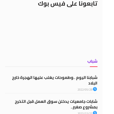
تابعونا على فيس بوك
شباب
شبابنا اليوم ..وطموحات يغلب عليها الهجرة خارج
البلاد
2022/05/28
شابات جامعيات يدخلن سوق العمل قبل التخرج
بمشروع صغير..
2021/11/22