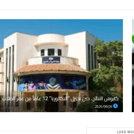
كابوس النتائج.. حين تختزل “البكالوريا” 12 عاماً من عمر الطلاب
2026/08/06
LOAD MO