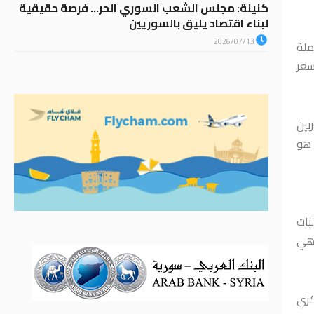
كنينة: مجلس الشعب السوري الحر… فرصة حقيقية
لبناء اقتصاد يليق بالسوريين
2026/07/13
 العملة
سعر
بين
 هو
بات
 هي
كزي