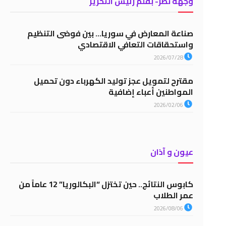
وجهة نظر- بقلم رئيس التحرير
صناعة المعارض في سوريا… بين فوضى التنظيم
واستحقاقات التعافي الاقتصادي
2026/07/28
مقترح لتمويل عجز توليد الكهرباء دون تحميل
المواطنين أعباء إضافية
2026/02/06
عيون و آذان
كابوس النتائج.. حين تختزل “البكالوريا” 12 عاماً من
عمر الطلاب
2026/08/06