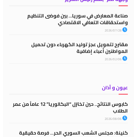
صناعة المعارض في سوريا… بين فوضى التنظيم
واستحقاقات التعافي الاقتصادي
2026/07/28
مقترح لتمويل عجز توليد الكهرباء دون تحميل
المواطنين أعباء إضافية
2026/02/06
عيون و آذان
كابوس النتائج.. حين تختزل “البكالوريا” 12 عاماً من عمر
الطلاب
2026/08/06
كنينة: مجلس الشعب السوري الحر… فرصة حقيقية