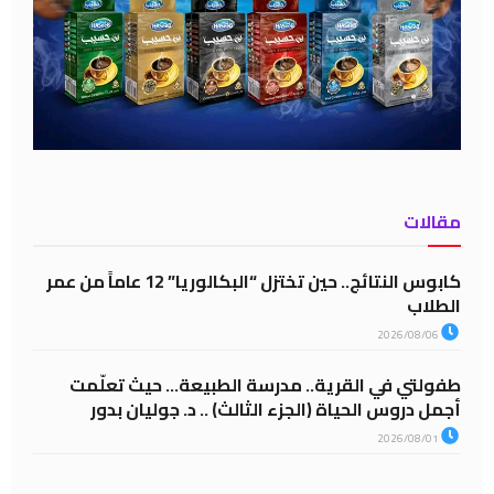
مقالات
كابوس النتائج.. حين تختزل “البكالوريا” 12 عاماً من عمر
الطلاب
2026/08/06
طفولتي في القرية.. مدرسة الطبيعة… حيث تعلّمت
أجمل دروس الحياة (الجزء الثالث) .. د. جوليان بدور
2026/08/01