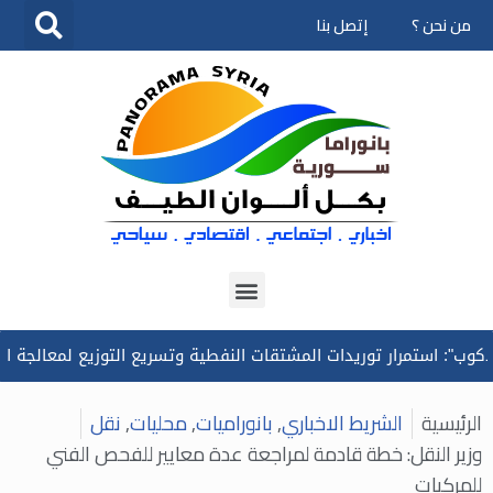
من نحن ؟
إتصل بنا
تخطى
إلى
المحتوى
ستمرار توريدات المشتقات النفطية وتسريع التوزيع لمعالجة الازدحام
الرئيسية
الشريط الاخباري
,
بانوراميات
,
محليات
,
نقل
وزير النقل: خطة قادمة لمراجعة عدة معايير للفحص الفني
للمركبات