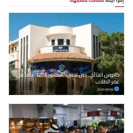
كابوس النتائج.. حين تختزل “البكالوريا” 12 عاماً من
عمر الطلاب
2026/08/06