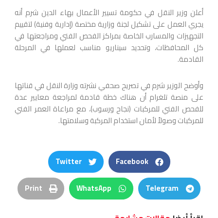
أعلن وزير النقل في حكومة تسيير الأعمال بهاء الدين شرم أنه
يجري العمل على تشكيل لجنة وزارية مختصة (إدارية وفنية) لتقييم
التجهيزات والمسارب الخاصة بمراكز الفحص الفني ومراجعتها في
كل المحافظات، وتحديد سيناريو مناسب لعملها في المرحلة
القادمة.
وأوضح الوزير شرم في تصريح صحفي نشرته وزارة النقل في قناتها
على منصة تلغرام أن هناك خطة قادمة لمراجعة معايير عدة
للفحص الفني للمركبات (نجاح ورسوب)، مع مراعاة العمر الفني
للمركبات وصولاً لأمان استخدام المركبة وسلامتها.
Twitter
Facebook
Print
WhatsApp
Telegram
إقرأ أيضا
مقالات مشابهة