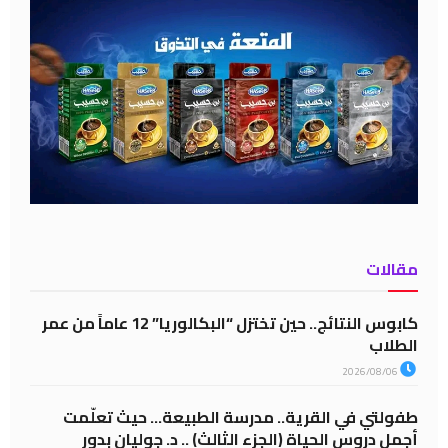
مقالات
كابوس النتائج.. حين تختزل “البكالوريا” 12 عاماً من عمر
الطلاب
2026/08/06
طفولتي في القرية.. مدرسة الطبيعة… حيث تعلّمت
أجمل دروس الحياة (الجزء الثالث) .. د. جوليان بدور