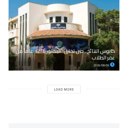
كابوس النتائج.. حين تختزل “البكالوريا” 12 عاماً من
عمر الطلاب
2026/08/06
LOAD MORE