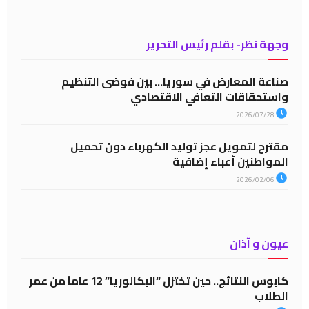
وجهة نظر- بقلم رئيس التحرير
صناعة المعارض في سوريا… بين فوضى التنظيم
واستحقاقات التعافي الاقتصادي
2026/07/28
مقترح لتمويل عجز توليد الكهرباء دون تحميل
المواطنين أعباء إضافية
2026/02/06
عيون و آذان
كابوس النتائج.. حين تختزل “البكالوريا” 12 عاماً من عمر
الطلاب