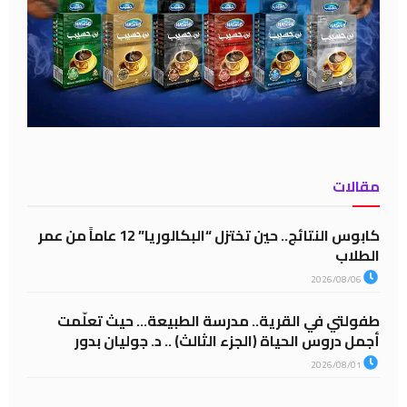
مقالات
كابوس النتائج.. حين تختزل “البكالوريا” 12 عاماً من عمر
الطلاب
2026/08/06
طفولتي في القرية.. مدرسة الطبيعة… حيث تعلّمت
أجمل دروس الحياة (الجزء الثالث) .. د. جوليان بدور
2026/08/01