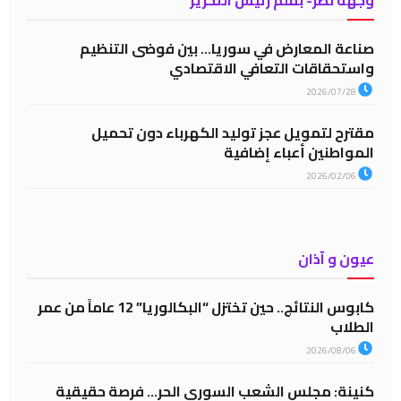
وجهة نظر- بقلم رئيس التحرير
صناعة المعارض في سوريا… بين فوضى التنظيم
واستحقاقات التعافي الاقتصادي
2026/07/28
مقترح لتمويل عجز توليد الكهرباء دون تحميل
المواطنين أعباء إضافية
2026/02/06
عيون و آذان
كابوس النتائج.. حين تختزل “البكالوريا” 12 عاماً من عمر
الطلاب
2026/08/06
كنينة: مجلس الشعب السوري الحر… فرصة حقيقية