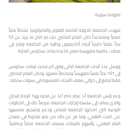
بانوراما سورية:
شهدت الجامعة الدولية الخاصة للعلوم والتكنولوجيا نشاطاً بحثياً
مميزاً ومتصاعداً خلال العام الماضي حيث تم انتاج ما يزيد عن 53
بحثاً علمياً خارجياً أجراه أكاديميون وطلبة من الجامعة ونشر في
مجلات عالمية مفهرسة ضمن قاعدة بيانات سكوبس البحثية.
ووصل عدد أبحاث الجامعة الكلي وفق آخر تحديث لبيانات سكوبس
إلى 101 بحثاً علمياً مفهرساً ومختصراً ضمنها، وخلال العام الماضي
فقط ارتفع إلى حوالي ضعف الأبحاث المنشورة في سنوات سابقة.
وعبر رئيس الجامعة أ.د عمار ناصر آغا عن فخره بهذا الإنجاز البحثي
والذي يضاف إلى سلسلة إنجازات الجامعة، مرجعاً ذلك إلى الخطوات
النوعية التي اتخذتها الجامعة لتمكين ودعم وتشجيع منتسبيها
على البحث العلمي، وما نتج عن ذلك من نمو ‏ملحوظ في معدل
النشر العلمي، وأسهم بالارتقاء بتصنيف الجامعة محلياً وعالمياً،