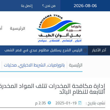
2026-08-06
من نحن ؟
إتصل بنا
تخطى
إلى
المحتوى
الرئيسية
أخ
آخر الأخبار
ئيس الشرع يستقبل مظلوم عبدي في قصر الشعب
سادكوب": استمرا
الرئيسية
بانوراميات
,
الشريط الاخباري
,
محليات
إدارة مكافحة المخدرات تتلف المواد المخدرة
التابعة للنظام البائد
نشرت بتاريخ :
2025-01-19
2:35 م