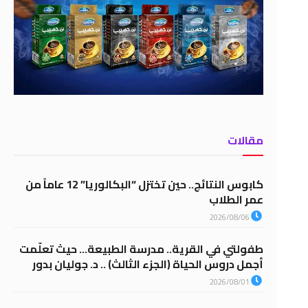
مقالات
كابوس النتائج.. حين تختزل “البكالوريا” 12 عاماً من
عمر الطلاب
2026/08/06
طفولتي في القرية.. مدرسة الطبيعة… حيث تعلّمت
أجمل دروس الحياة (الجزء الثالث) .. د. جوليان بدور
2026/08/01