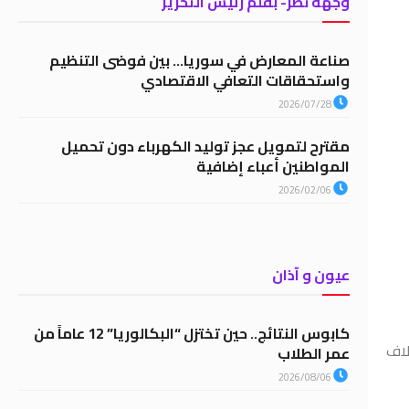
وجهة نظر- بقلم رئيس التحرير
صناعة المعارض في سوريا… بين فوضى التنظيم
واستحقاقات التعافي الاقتصادي
2026/07/28
مقترح لتمويل عجز توليد الكهرباء دون تحميل
المواطنين أعباء إضافية
2026/02/06
عيون و آذان
كابوس النتائج.. حين تختزل “البكالوريا” 12 عاماً من
لاف
عمر الطلاب
2026/08/06