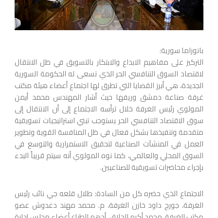
بانوراما سورية:
التركيز على مفاهيم الابداع والابتكار بالتسويق في ظل الانتقال
لاقتصاد السوق التنافسي الحر الذي تسعى له الحكومة السورية
الجديدة، هي أبرز القضايا التي تطرق لها اجتماع أعضاء هيئة مكتب
غرفة صناعة دمشق وريفها حيث أشار المهندس محمد أيمن
المولوي رئيس الغرفة خلال ترأسه الاجتماع إلى أن الانتقال إلى
سوق الاقتصاد التنافسي الحر يستوجب تبني استراتيجيات تسويقية
متقدمة وتنفيذها بشكل فعال في ظل المنافسة القوية وتطوير
العمل في المنشآت الصناعية لتحقيق الاستمرارية والتوسع في
السوق المحلي والعالمي، كما نوه المولوي أنه سيتم قريباً البدء
بإجراء محاضرات تسويقية للصناعيين.
الاجتماع الذي حضره كل من السادة: طلال قلعه جي نائب رئيس
الغرفة، جورج داود خازن الغرفة، م. محمد مهند دعدوش عضو
مكتب الغرفة، محمد أكرم الحلاق، أدهم الطباع أعضاء مجلس إدارة