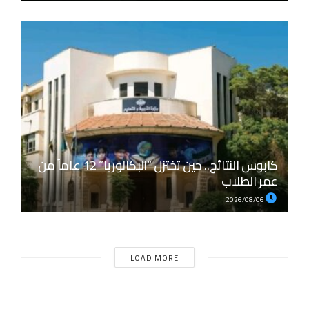
كابوس النتائج.. حين تختزل “البكالوريا” 12 عاماً من
عمر الطلاب
2026/08/06
LOAD MORE