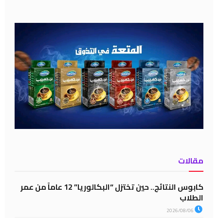
مقالات
كابوس النتائج.. حين تختزل “البكالوريا” 12 عاماً من عمر
الطلاب
2026/08/06