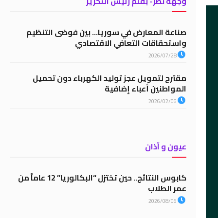
وجهة نظر- بقلم رئيس التحرير
صناعة المعارض في سوريا… بين فوضى التنظيم
واستحقاقات التعافي الاقتصادي
2026/07/28
مقترح لتمويل عجز توليد الكهرباء دون تحميل
المواطنين أعباء إضافية
2026/02/06
عيون و آذان
كابوس النتائج.. حين تختزل “البكالوريا” 12 عاماً من
عمر الطلاب
2026/08/06