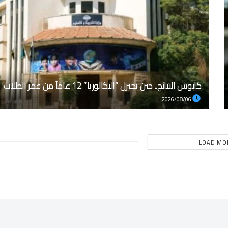
كابوس النتائج.. حين تختزل “البكالوريا” 12 عاماً من عمر الطلاب
2026/08/06
LOAD MO