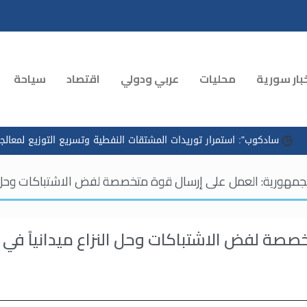
بار سورية
محليات
عربي ودولي
اقتصاد
سياحة
": استمرار توريدات المشتقات النفطية وتسريع التوزيع لمعالجة الازدحام 
لجمهورية: العمل على إرسال قوة متخصصة لفض الاشتباكات وحل الن
صصة لفض الاشتباكات وحل النزاع ميدانياً في