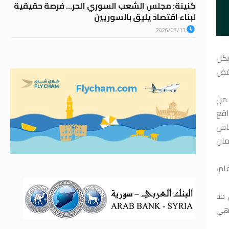
كنينة: مجلس الشعب السوري الحر… فرصة حقيقية
لبناء اقتصاد يليق بالسوريين
2026/07/13
بكل
لفض
 من
اقع
ناس
مان
ام،
 حد
 هي