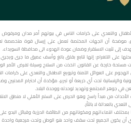
الأطفال والتعدي على كرامات الناس في بيوتهم أمر مدان ومرفوض 
 تبرير، موضحة أن الجهات المختصة تعمل على إرسال قوة متخصصة 
ة تهدف إلى تثبيت الاستقرار وضمان عودة الهدوء الى محافظة السويداء.
تها على التلغرام: إنها تتابع بقلق بالغ وأسف عميق ما جرى ويجري
 مسلحة خارجة عن القانون اتخذت من السلاح وسيلة لفرض الأمر الو
 الهجوم على العوائل الآمنة وترويع الاطفال والتعدي على كرامات ال
ة والإنسانية تحت أي ذريعة أو تبرير، مؤكدة أن احترام المدنيين وض
ن في جوهر المجتمع وتهديد لوحدته ووحدة البلاد.
الأحداث من مبدأ راسخ وهو الحرص على السلم الأهلي لا منطق الانتق
عدي بالعدالة لا بالثأر.
ا بمختلف انتماءاتهم ومكوناتهم من الطائفة الدرزية وقبائل البدو على
تضي أن يكون الجميع تحت سقف واحد هو الوطن وتحت مرجعية واحدة