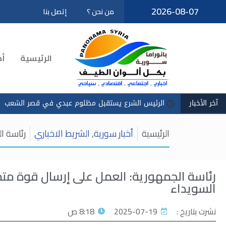
2026-08-07
من نحن ؟
إتصل بنا
تخطى
إلى
المحتوى
الرئيسية
أخ
آخر الأخبار
الرئيس الشرع يستقبل مظلوم عبدي في قصر الشعب
سادكوب
الرئيسية
أخبار سورية
,
الشريط الاخباري
رئاسة ا
رئاسة الجمهورية: العمل على إرسال قوة متخ
السويداء
نشرت بتاريخ :
2025-07-19
8:18 ص