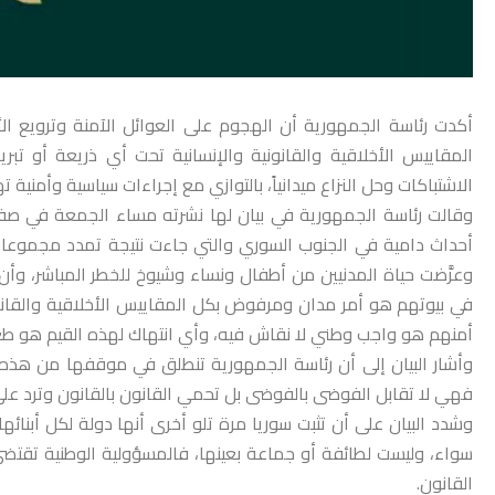
أكدت رئاسة الجمهورية أن الهجوم على العوائل الآمنة وترويع 
المقاييس الأخلاقية والقانونية والإنسانية تحت أي ذريعة أو
الاشتباكات وحل النزاع ميدانياً، بالتوازي مع إجراءات سياسية وأمني
وقالت رئاسة الجمهورية في بيان لها نشرته مساء الجمعة في صفح
أحداث دامية في الجنوب السوري والتي جاءت نتيجة تمدد مجموعات
وعرَّضت حياة المدنيين من أطفال ونساء وشيوخ للخطر المباشر، وأن
في بيوتهم هو أمر مدان ومرفوض بكل المقاييس الأخلاقية والقانوني
أمنهم هو واجب وطني لا نقاش فيه، وأي انتهاك لهذه القيم هو طع
وأشار البيان إلى أن رئاسة الجمهورية تنطلق في موقفها من هذه 
فهي لا تقابل الفوضى بالفوضى بل تحمي القانون بالقانون وترد على الت
وشدد البيان على أن تثبت سوريا مرة تلو أخرى أنها دولة لكل أبنائه
سواء، وليست لطائفة أو جماعة بعينها، فالمسؤولية الوطنية تق
القانون.