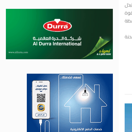
بذل
قوة
فظة
حنة