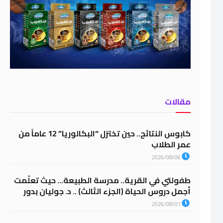
مقالات
كابوس النتائج.. حين تختزل “البكالوريا” 12 عاماً من
عمر الطلاب
2026/08/06
طفولتي في القرية.. مدرسة الطبيعة… حيث تعلّمت
أجمل دروس الحياة (الجزء الثالث) .. د. جوليان بدور
2026/08/01