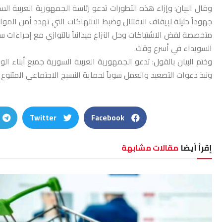
وقال البيان: وإزاء هذه التطورات تدعو رئاسة الجمهورية العربية 
جهوداً حثيثة لإيقاف الاقتتال وضبط الانتهاكات التي تهدد أمن ال
متخصصة لفض الاشتباكات وحل النزاع ميدانياً بالتوازي مع إجراءات 
السويداء في أسرع وقت.
وختم البيان بالقول: تدعو الجمهورية العربية السورية جميع أبناء
ونبذ دعوات التصعيد والعمل سوياً لحماية النسيج الاجتماعي المتنوع ا
Twitter
Facebook
إقرأ أيضا
مقالات مشابهة