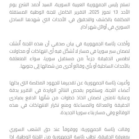
تسلم رئيس الجمهورية العربية السورية، السيد أحمد الشرع يوم
الأحد 13 تموز 2025، التقرير الكامل
للجنة الوطنية المستقلة
المكلفة بالكشف والتحقيق في الأحداث التي شهدها الساحل
السوري في أوائل شهر آذار.
وأكدت رئاسة الجمهورية في بيان صحفي أن هذه اللجنة أُنشئت
لضمان سير سوريا في مسار لا تُشكّل فيه أي انتهاكات أو محاولات
لطمس الحقيقة جزءاً من مستقبل سوريا، سواء المتعلقة
بالأحداث الساحلية أو بأي وقائع أخرى من شمالها إلى جنوبها.
وأعربت رئاسة الجمهورية عن تقديرها للجهود المخلصة التي بذلها
أعضاء اللجنة، وستقوم بفحص النتائج الواردة في التقرير بدقة
وعناية تامتين لضمان اتخاذ خطوات من شأنها الدفع بمبادئ
الحقيقة والعدالة والمساءلة ومنع تكرار الانتهاكات في هذه
الوقائع وفي مسار بناء سوريا الجديدة.
وقالت رئاسة الجمهورية: ووقوفاً عند حق الشعب السوري
بمعرفة الحقيقة، تطلب رئاسة الجمهورية من اللجنة الوطنية، إذا