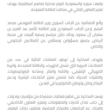
وقعت سوريا والسعودية اليوم مذكرة تفاهم استراتيجية، بهدف
تعزيز التعاون الثنائي في مجالات الطاقة المتنوعة.
وقّع الاتفاقية عن الجانب السوري وزير الطاقة المهندس محمد
البشير، وعن الجانب السعودي وزير الطاقة الأمير عبد العزيز بن
سلمان آل سعود، وذلك خلال مراسم رسمية أقيمت في مدينة
الرياض، بحضور مسؤولين وممثلين عن القطاعين الحكومي
والخاص.
وتهدف المذكرة إلى توطيد العلاقات الثنائية في عدد من
القطاعات الحيوية التي تشمل الكهرباء، والطاقة المتجددة، والربط
الكهربائي الإقليمي، والنفط والغاز، وصناعة البتروكيماويات،
والتقنيات الحديثة، كما تتضمن تعزيز الكفاءات البشرية ودعم
الابتكار ونقل وتوطين التكنولوجيا في البلدين.
ونصت المذكرة على تنظيم فعاليات مشتركة من مؤتمرات وندوات،
إلى جانب تبادل الخبرات والمعلومات، وتعزيز التعاون الأكاديمي
والبحثي عبر الجامعات والمراكز المختصة، وتكثيف زيارات الوفود