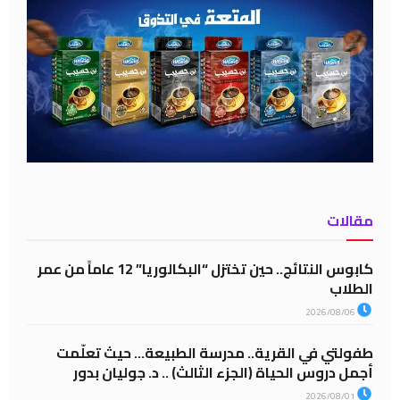
مقالات
كابوس النتائج.. حين تختزل “البكالوريا” 12 عاماً من عمر
الطلاب
2026/08/06
طفولتي في القرية.. مدرسة الطبيعة… حيث تعلّمت
أجمل دروس الحياة (الجزء الثالث) .. د. جوليان بدور
2026/08/01