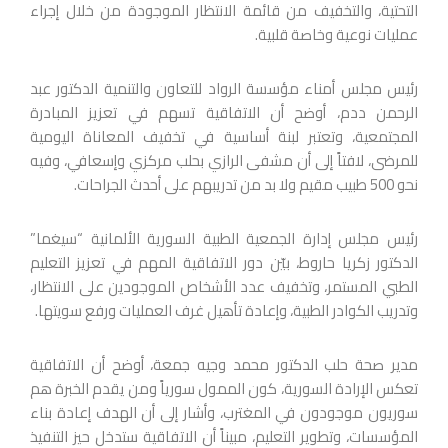
التحتية، والتخفيف من قائمة الانتظار الموجودة من خلال إجراء
عمليات نوعية وخاصة قلبية.
رئيس مجلس أمناء مؤسسة الرواد للتعاون والتنمية الدكتور عبد
الرحمن ددم، أوضح أن الاتفاقية تسهم في تعزيز المبادرة
المجتمعية، وتعتبر لبنة أساسية في تخفيف المعاناة اليومية
للمرضى، لافتاً إلى أن مشفى الرازي بحلب مركزي وإسعافي، وفيه
نحو 500 طبيب مقيم ولا بد من تدريبهم على أحدث الجراحات.
رئيس مجلس إدارة الجمعية الطبية السورية الألمانية “سيغما”
الدكتور زكريا حاروط، بيّن دور الاتفاقية المهم في تعزيز التعليم
الطبي المستمر، وتخفيف عدد الأشخاص الموجودين على الانتظار،
وتدريب الكوادر الطبية، وإعادة تأهيل غرف العمليات ورفع سويتها.
مدير صحة حلب الدكتور محمد وجيه جمعة، أوضح أن الاتفاقية
تعكس الإرادة السورية، كون الممول سورياً ومن يقدم الخبرة هم
سوريون موجودون في المغترب، وأشار إلى أن الهدف إعادة بناء
المؤسسات، وتطوير التعليم، مبيناً أن الاتفاقية ستدخل حيز التنفيذ