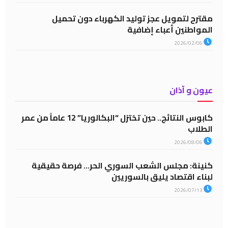
مقترح لتمويل عجز توليد الكهرباء دون تحميل
المواطنين أعباء إضافية
2026/02/06
عيون و آذان
كابوس النتائج.. حين تختزل “البكالوريا” 12 عاماً من عمر
الطلاب
2026/08/06
كنينة: مجلس الشعب السوري الحر… فرصة حقيقية
لبناء اقتصاد يليق بالسوريين
2026/07/13