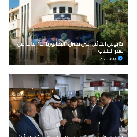
كابوس النتائج.. حين تختزل “البكالوريا” 12 عاماً من
عمر الطلاب
2026/08/06