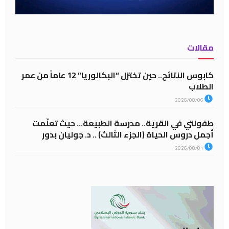
مقالات
كابوس النتائج.. حين تختزل “البكالوريا” 12 عاماً من عمر
الطلاب
2026/08/06
طفولتي في القرية.. مدرسة الطبيعة… حيث تعلّمت
أجمل دروس الحياة (الجزء الثالث) .. د. جوليان بدور
2026/08/01