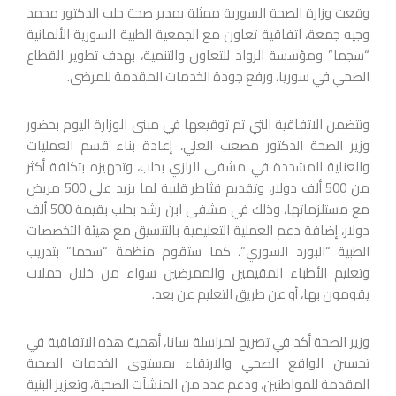
وقعت وزارة الصحة السورية ممثلة بمدير صحة حلب الدكتور محمد
وجيه جمعة، اتفاقية تعاون مع الجمعية الطبية السورية
الألمانية
“سجما” ومؤسسة الرواد للتعاون والتنمية، بهدف تطوير القطاع
الصحي في سوريا، ورفع جودة الخدمات المقدمة للمرضى.
وتتضمن الاتفاقية التي تم توقيعها في مبنى الوزارة اليوم بحضور
وزير الصحة الدكتور مصعب العلي، إعادة بناء قسم العمليات
والعناية المشددة في مشفى الرازي بحلب، وتجهيزه بتكلفة أكثر
من 500 ألف دولار، وتقديم قثاطر قلبية لما يزيد على 500 مريض
مع مستلزماتها، وذلك في مشفى ابن رشد بحلب بقيمة 500 ألف
دولار، إضافة دعم العملية التعليمية بالتنسيق مع هيئة التخصصات
الطبية “البورد السوري”، كما ستقوم منظمة “سجما” بتدريب
وتعليم الأطباء المقيمين والممرضين سواء من خلال حملات
يقومون بها، أو عن طريق التعليم عن بعد.
وزير الصحة أكد في تصريح لمراسلة سانا، أهمية هذه الاتفاقية في
تحسين الواقع الصحي والارتقاء بمستوى الخدمات الصحية
المقدمة للمواطنين، ودعم عدد من المنشآت الصحية، وتعزيز البنية