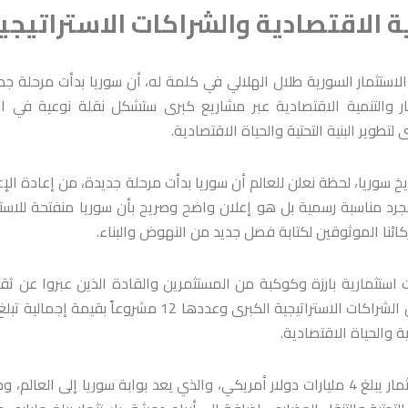
 الاقتصادية والشراكات الاستراتيجي
لاستثمار السورية طلال الهلالي في كلمة له، أن سوريا بدأت مرحلة جد
ر والتنمية الاقتصادية عبر مشاريع كبرى ستشكل نقلة نوعية في الب
لتطوير البنية التحتية والحياة الاقتصادية.
 سوريا، لحظة نعلن للعالم أن سوريا بدأت مرحلة جديدة، من إعادة الإع
جرد مناسبة رسمية بل هو إعلان واضح وصريح بأن سوريا منفتحة للاستث
ائنا الموثوقين لكتابة فصل جديد من النهوض والبناء.
استثمارية بارزة وكوكبة من المستثمرين والقادة الذين عبروا عن ثق
ية والحياة الاقتصادية.
وأوضح الهلالي أن أبرز هذه المشاريع هي مطار دمشق الدولي باستثمار يبلغ 4 مليارات دولار أمريكي، والذي يعد بوابة سوريا إلى العال