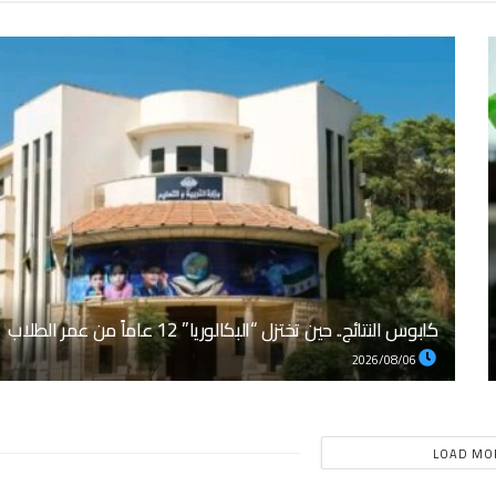
كابوس النتائج.. حين تختزل “البكالوريا” 12 عاماً من عمر الطلاب
2026/08/06
LOAD MO