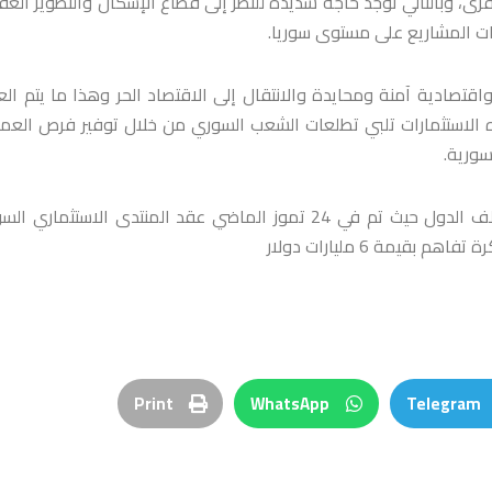
ى، وبالتالي توجد حاجة شديدة للنظر إلى قطاع الإسكان والتطوير العق
يات المشاريع على مستوى سوريا.
قتصادية آمنة ومحايدة والانتقال إلى الاقتصاد الحر وهذا ما يتم ال
 هذه الاستثمارات تلبي تطلعات الشعب السوري من خلال توفير فرص العم
سورية.
وتواصل سوريا إقامة الشراكات الاستراتيجية والاستثمارية مع مختلف الدول حيث تم في 24 تموز الماضي عقد المنتدى الاستثما
Print
WhatsApp
Telegram