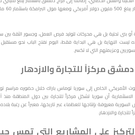
تحتية والتنقل الحضاري، إضافة إلى أبراج دمشق باستثمار يبلغ ملياري دو
أمريكي وهي معلم معماري ورمز للنهضة، وأبراج البرامكة باست
أو بنى تحتية بل هي محركات لتوليد فرص العمل، وجسور الثقة بين سو
ه ليست النهاية بل هي البداية فقط، اليوم نفتح الباب نحو مستقبل
وريين وعزيمتهم التي لا تكسر.
 دمشق مركزاً للتجارة والازدهار
عوث الأمريكي الخاص إلى سوريا توماس باراك خلال حضوره مراسم تو
الاستثمارية أن سوريا تشكل مركزاً للتجارة بين دول المنطقة منذ آ
ض السورية معروفة بإنتاجها للعظماء عبر تاريخها، معبراً عن رغبة بلاده
 للتجارة والازدهار.
لتركيز على المشاريع التي تمس حيا