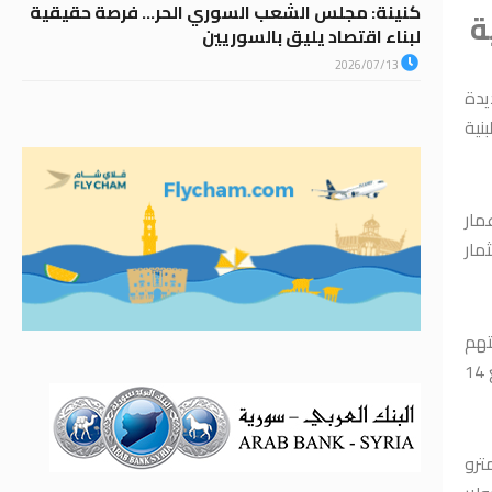
كنينة: مجلس الشعب السوري الحر… فرصة حقيقية
ة
لبناء اقتصاد يليق بالسوريين
2026/07/13
يدة
نية
مار
مار
تهم
بمستقبل سوريا وشعبها الصامد، وقال: نعلن اليوم عن مجموعة من الشراكات الاستراتيجية الكبرى وعددها 12 مشروعاً بقيمة إجمالية تبلغ 14
م، ومترو