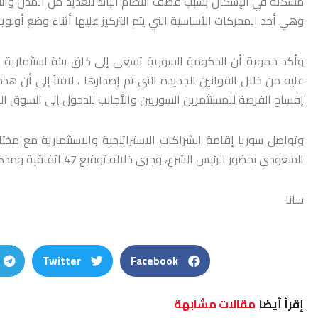
مشكلة في الإسكان بسبب قصف النظام البائد للعديد من المدن والقر
وهي أحد المحركات الأساسية التي يتم التركيز عليها أثناء وضع أولو
وأكد حموية أن الحكومة السورية تسعى إلى خلق بيئة استثمارية وا
عليه من خلال القوانين الجديدة التي تم إصدارها ، لافتاً إلى أن
إفساح الفرصة للمستثمرين السوريين والأجانب للدخول إلى السوق ال
السعودي بحضور الرئيس الشرع، وجرى خلاله توقيع 47 اتفاقية ومذكرة تفاهم بقيمة 6 مليارات دولار
سانا
Twitter
Facebook
إقرأ أيضا
مقالات مشابهة