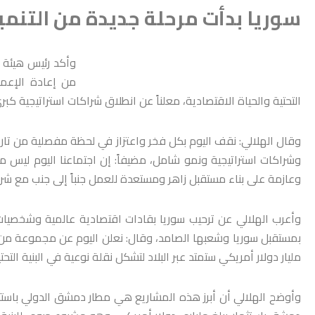
سوريا بدأت مرحلة جديدة من التنمية
وأكد رئيس هيئة ا
من إعادة الإعما
التحتية والحياة الاقتصادية، معلناً عن انطلاق شراكات استراتيجية كبرى 
وقال الهلالي: نقف اليوم بكل فخر واعتزاز في لحظة مفصلية من تاريخ
وشراكات استراتيجية ونمو شامل، مضيفاً: إن اجتماعنا اليوم ليس م
وعازمة على بناء مستقبل زاهر ومستعدة للعمل جنباً إلى جنب مع شرك
وأعرب الهلالي عن ترحيب سوريا بقادات اقتصادية عالمية وشخصيات 
مليار دولار أمريكي ستمتد عبر البلاد لتشكل نقلة نوعية في البنية التحت