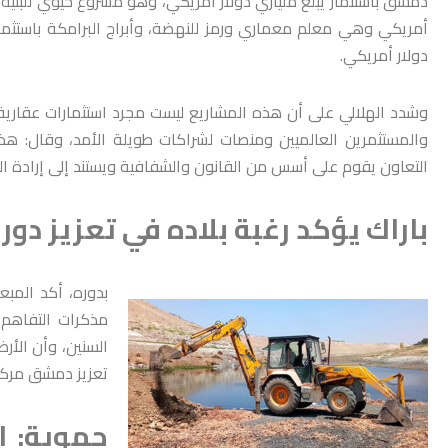
دمشق باستثمار يبلغ ملياري دولار أمريكي، وهو مشروع حيوي للبنية ال
دولار أمريكي.
وشدد الهلالي على أن هذه المشاريع ليست مجرد استثمارات عقارية 
والمستثمرين العالميين ومنصات لشراكات طويلة الأمد، وقال: هذ
التعاون يقوم على أسس من القانون والشفافية ويستند إلى إرادة الس
باراك يؤكد رغبة بلاده في تعزيز دور
بدوره، أكد المب
مذكرات التفاهم 
السنين، وأن الأر
تعزيز دمشق مركزاً
حموية: ا