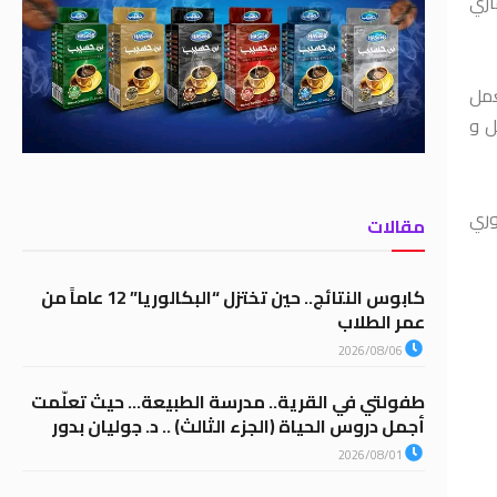
اري
عمل
ل و
ري السوري
مقالات
كابوس النتائج.. حين تختزل “البكالوريا” 12 عاماً من
عمر الطلاب
2026/08/06
طفولتي في القرية.. مدرسة الطبيعة… حيث تعلّمت
أجمل دروس الحياة (الجزء الثالث) .. د. جوليان بدور
2026/08/01