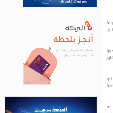
وية
لاق
راً
اور
لها
اصة
اجه