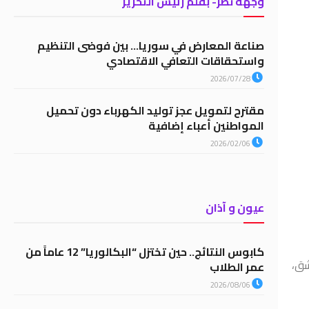
وجهة نظر- بقلم رئيس التحرير
صناعة المعارض في سوريا… بين فوضى التنظيم
واستحقاقات التعافي الاقتصادي
2026/07/28
مقترح لتمويل عجز توليد الكهرباء دون تحميل
المواطنين أعباء إضافية
2026/02/06
عيون و آذان
كابوس النتائج.. حين تختزل “البكالوريا” 12 عاماً من
شق،
عمر الطلاب
2026/08/06