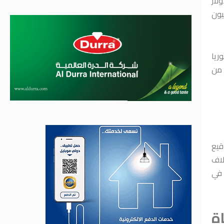
لار
ثمار يبلغ 500 مليون دولار أمريكي ومعها مول البرامكة باستثمار 60 مليون
ريا
 من
قيع
لاف
 في
ة