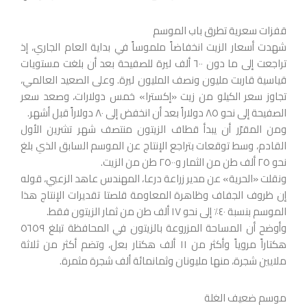
قفزات سعرية تطرق باب الموسم
شهدت أسعار الزيت انخفاضاً ملموساً في بداية العام الجاري، إذ
تراجعت إلى ما دون ٦٠٠ ألف ليرة للصفيحة بعد أن بلغت مستويات
قياسية قاربت مليون ونصف المليون ليرة. وعلى الصعيد العالمي،
تجاوز سعر الكيلو من زيت «إكسترا» خمس دولارات، وصعد سعر
الصفيحة إلى نحو ٨٥ دولاراً بعد أن انخفض إلى ٨٠ دولاراً قبل أشهر.
ومن المقرّر أن يبدأ قطاف الزيتون منتصف شهر تشرين الأول
القادم، وسط توقعات بتراجع الإنتاج عن الموسم السابق الذي بلغ
نحو ٢٥ ألف طن من الثمار و٢٥٠٠ طن من الزيت.
ونقلت «الحرية» عن مدير زراعة درعا، المهندس عاهد الزعبي، قوله
إن ظروف الجفاف وظاهرة المعاومة قلصتا تقديرات الإنتاج هذا
الموسم بنسبة ٤٠٪ إلى نحو ١٧ ألف طن من ثمار الزيتون فقط.
وأوضح أن المساحة المزروعة بالزيتون في المحافظة تبلغ ٥٦٥٩
هكتاراً مروياً وأكثر من ١١ ألف هكتار بعل، وتضم أكثر من ثلاثة
ملايين شجرة، منها مليونان وثمانمائة ألف شجرة مثمرة.
موسم ضعيف الغلة