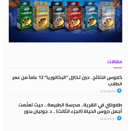
مقالات
كابوس النتائج.. حين تختزل “البكالوريا” 12 عاماً من عمر
الطلاب
2026/08/06
طفولتي في القرية.. مدرسة الطبيعة… حيث تعلّمت
أجمل دروس الحياة (الجزء الثالث) .. د. جوليان بدور
2026/08/01