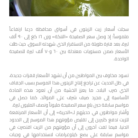
سجلت أسعار زيت الزيتون في أسواق محافظة درعا ارتفاعاً
ملموساً؛ إذ وصل سعر الصفيحة «التنكة» وزن ١٦ كغ إلى ٩٠٠ ألف
ليرة، بعد فترة طويلة من الاستقرار الذي شهدته السوق، حيث ظلت
الأسعار ضمن مستويات معتدلة بين ٦٠٠ و٧٠٠ ألف ليرة للصفيحة
الواحدة.
تسود مخاوف بين المواطنين من أن تشهد الأسعار قفزات جديدة،
في ظل الحديث عن تراجع إنتاج الزيتون هذا الموسم بسبب الجفاف
الذي ضرب البلاد، ما يعزز الخشية من أن تعود هذه المادة
الأساسية إلى مجرد ضيف شرف على الموائد، كما حصل في
مواسم سابقة حين بلغ سعر الصفيحة مليوناً ونصف المليون ليرة.
وأشار مواطنون في حديثهم لـ«الحرية» إلى أن الأسعار المرتفعة
للزيت تدفع كثيرين إلى تقليص مؤونتهم هذا الموسم إلى الحدود
الدنيا، فيما لفت آخرون إلى أن مؤونتهم من الزيت اقتصرت في
مواسم سابقة على بضع كيلوغرامات لاستخدامها في وجبات