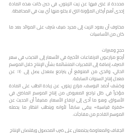
محددة لا غنى فيها عن زيت الزيتون، في حين كانت هذه المادة
إحدى أهم أركان المؤونة التي لا يخلو منها أي بيت في المحافظة.
مخاوف أن يعود الزيت إلى مجرد ضيف شرف على الموائد بعد ما
كان من الأساسيات
حجج ومبررات
أرجع مزارعون الارتفاعات الأخيرة في الأسعار إلى التذبذب في سعر
الصرف، إضافة إلى التقديرات المتشائمة بشأن الإنتاج خلال الموسم
الحالي، والذي من المتوقع أن يتراجع بمعدل يصل إلى ٤٠٪ عن
معدل إنتاج السنوات السابقة.
وكشف أحمد اليوسف، مزارع زيتون، عن زيادة الطلب على المادة
مؤخراً في ظل تراجع المعروض من إنتاج الموسم الماضي في
الأسواق، وهو ما أدى إلى ارتفاع الأسعار، مضيفاً أن الحديث عن
«قفزة قياسية» يبقى سابقاً لأوانه ويتطلب انتظار ما يحمله
الموسم القادم من مفاجآت.
الجفاف والمعاومة يجتمعان على ضرب المحصول ويقلصان الإنتاج