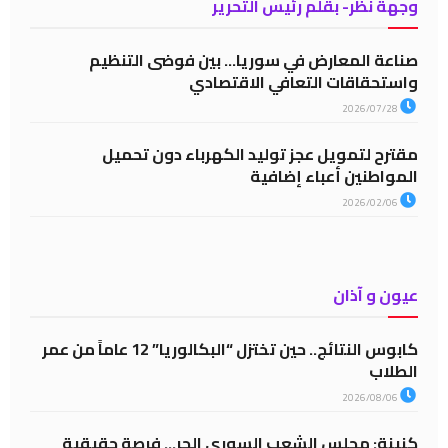
وجهة نظر- بقلم رئيس التحرير
صناعة المعارض في سوريا… بين فوضى التنظيم
واستحقاقات التعافي الاقتصادي
2026/07/28
مقترح لتمويل عجز توليد الكهرباء دون تحميل
المواطنين أعباء إضافية
2026/02/06
عيون و آذان
كابوس النتائج.. حين تختزل “البكالوريا” 12 عاماً من عمر
الطلاب
2026/08/06
كنينة: مجلس الشعب السوري الحر… فرصة حقيقية