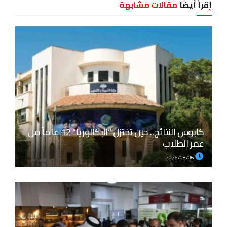
إقرأ أيضا
مقالات مشابهة
كابوس النتائج.. حين تختزل “البكالوريا” 12 عاماً من
عمر الطلاب
2026/08/06