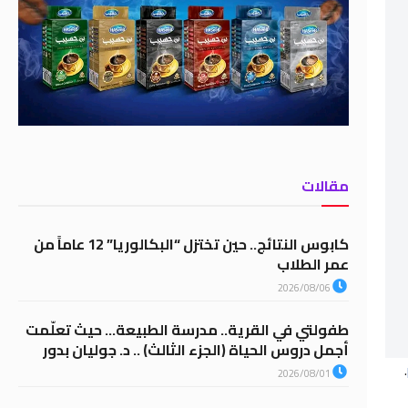
مقالات
كابوس النتائج.. حين تختزل “البكالوريا” 12 عاماً من
عمر الطلاب
2026/08/06
طفولتي في القرية.. مدرسة الطبيعة… حيث تعلّمت
أجمل دروس الحياة (الجزء الثالث) .. د. جوليان بدور
.
2026/08/01