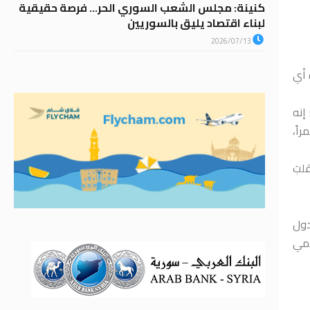
كنينة: مجلس الشعب السوري الحر… فرصة حقيقية
لبناء اقتصاد يليق بالسوريين
2026/07/13
 أي
إنه
اً،
لبَ
دول
امي