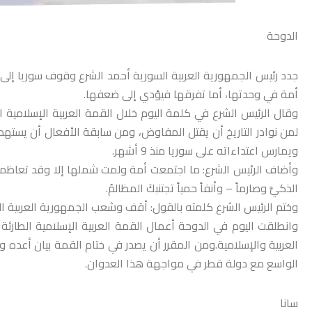
الدوحة
جدد رئيس الجمهورية العربية السورية أحمد الشرع وقوف سوريا إلى 
أمة في وحدتها، أما تفرقها فيؤدي إلى ضعفها.
وقال الرئيس الشرع في كلمة اليوم خلال القمة العربية الإسلامية ا
لمن نوادر التاريخ أن يقتل المفاوض، ومن سابقة الأفعال أن يستهدف
ويمارس اعتداءاته على سوريا منذ 9 أشهر.
وأضاف الرئيس الشرع: ما اجتمعت أمة ولمت شملها إلا وقد تعاظمت
الذكيَّ وصارماً – وأنفاً حمياً تجتنبكَ المظالمُ.
وختم الرئيس الشرع كلمته بالقول: أقف وشعب الجمهورية العربية ال
وانطلقت اليوم في الدوحة أعمال القمة العربية الإسلامية الطارئ
العربية والإسلامية.ومن المقرر أن يصدر في ختام القمة بيان أعده 
الواسع مع دولة قطر في مواجهة هذا العدوان.
سانا