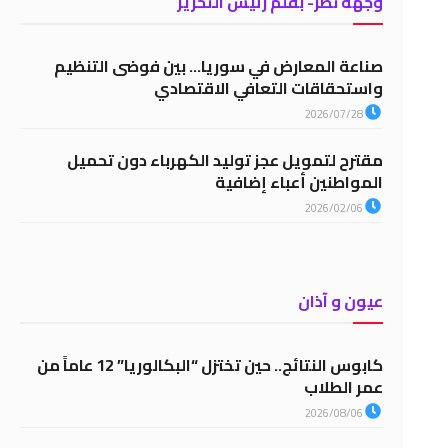
وجهة نظر- بقلم رئيس التحرير
صناعة المعارض في سوريا… بين فوضى التنظيم
واستحقاقات التعافي الاقتصادي
2026/07/28
مقترح لتمويل عجز توليد الكهرباء دون تحميل
المواطنين أعباء إضافية
2026/02/06
عيون و آذان
كابوس النتائج.. حين تختزل “البكالوريا” 12 عاماً من
عمر الطلاب
2026/08/06