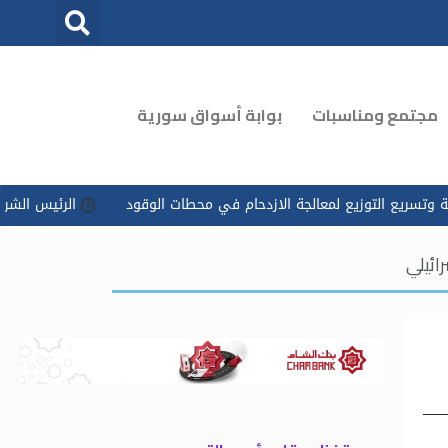
مجتمع ومناسبات
بوابة أسواق سورية
يع لمعالجة الازدحام في محطات الوقود
الرئيس الشرع يوجه بتسخير ك
ائيلي