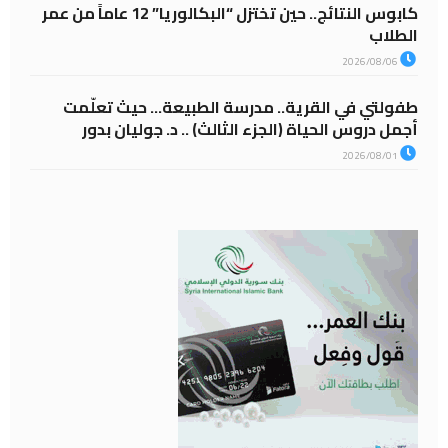
كابوس النتائج.. حين تختزل “البكالوريا” 12 عاماً من عمر
الطلاب
2026/08/06
طفولتي في القرية.. مدرسة الطبيعة… حيث تعلّمت
أجمل دروس الحياة (الجزء الثالث) .. د. جوليان بدور
2026/08/01