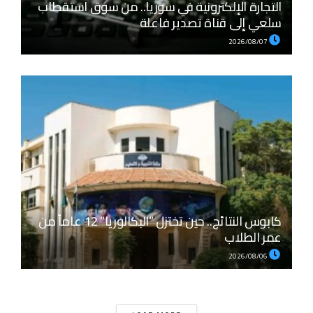
التجارة الإلكترونية في سوريا.. من سوق استقطاب
سلعي إلى قناة تصدير فاعلة
2026/08/07
كابوس النتائج.. حين تختزل “البكالوريا” 12 عاماً من
عمر الطلاب
2026/08/06