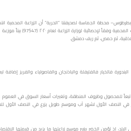
ة بطرطوس– محطة الجماسة لصحيفتنا “الحرية” أن الزراعة المحمية انت
بشكل كبير وملحوظ وخاصة في السنوات الأخيرة، إذ بلغ عدد البيوت المحمية وفقاً لإحصائية لوزارة الزراعة لع
للاذقية، ثم حمص، ثم ريف دمشق.
بندورة فالخيار فالفليفلة والباذنجان والفاصولياء والفريز إضافة ل
 تبعاً للمحصول وظروف المنطقة، وتغيرات أسعار السوق في العموم 
ر في النصف الأول لشهر آب وموسم طويل يزرع في النصف الأول لل
 البلد، إذ تؤمن الخضر بغير موسم زراعتها ما يزيد من قيمتها الاقتصاد