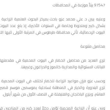
97547 بيتاً موزعة في المحافظات
وعليه يبين د. علي محمد عزو باحث بمركز البحوث العلمية الزراعي
البيوت الإحصائية، تأتي محافظة طرطوس في المرتبة الأولى تليها ا
محاصيل متنوعة
تزرع العديد من محاصيل الخضار في البيوت المحمية في مقدمتها ال
النباتات الاستوائية والمدارية كالموز والدراغون وغيرها.
وحسب عزو فإن مواعيد الزراعة للخضار تختلف في البيوت المحمية
تزرع البندورة والخيار في المنطقة لساحلية بموسمين موسم قصي
العاشر، ويزرع الباذنجان والفليفلة في النصف الأول من شهر أيلول.
وبين عزو أن الزراعة المحمية تؤمن دخلاً لعدد كبير من المزارعين في