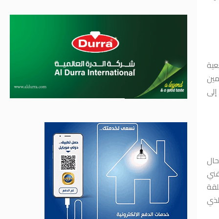
عية
مين
إلى
حال
فني
لقة
لذي