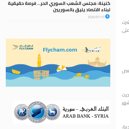
كنينة: مجلس الشعب السوري الحر… فرصة حقيقية
لبناء اقتصاد يليق بالسوريين
2026/07/13
شرت
ام ٢٠٢٠ (97547) بيتاً موزعة على
بعض
حيث
شهر
ية،