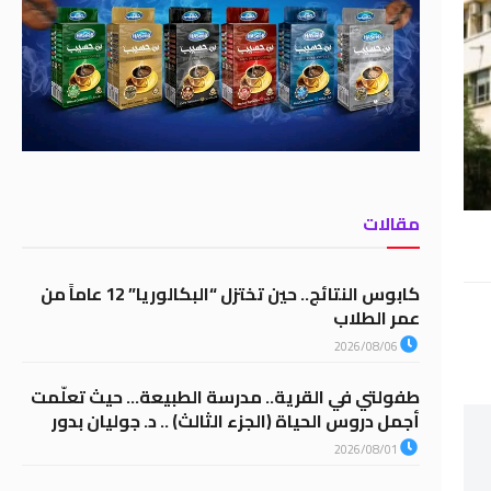
مقالات
كابوس النتائج.. حين تختزل “البكالوريا” 12 عاماً من
عمر الطلاب
2026/08/06
طفولتي في القرية.. مدرسة الطبيعة… حيث تعلّمت
أجمل دروس الحياة (الجزء الثالث) .. د. جوليان بدور
2026/08/01