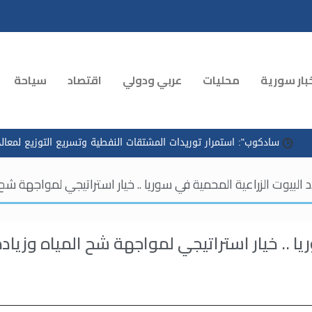
بار سورية
محليات
عربي ودولي
اقتصاد
سياحة
سادكوب": استمرار توريدات المشتقات النفطية وتسريع التوزيع لمعالجة ا
سوريا .. خيار استراتيجي لمواجهة شح المياه وزياد