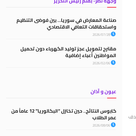
وجهة نظر- بقلم رئيس التحرير
صناعة المعارض في سوريا… بين فوضى التنظيم
واستحقاقات التعافي الاقتصادي
2026/07/28
مقترح لتمويل عجز توليد الكهرباء دون تحميل
المواطنين أعباء إضافية
2026/02/06
عيون و آذان
كابوس النتائج.. حين تختزل “البكالوريا” 12 عاماً من
هدف
عمر الطلاب
2026/08/06