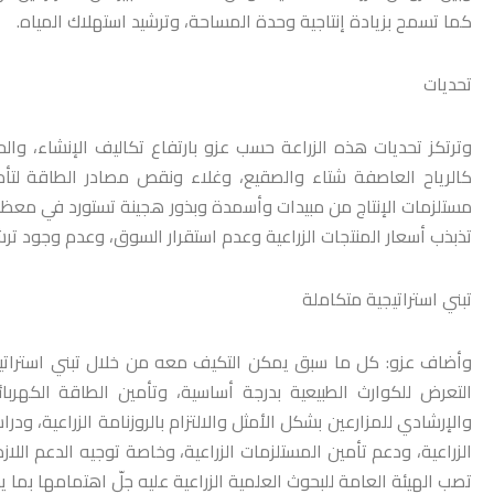
كما تسمح بزيادة إنتاجية وحدة المساحة، وترشيد استهلاك المياه.
تحديات
وترتكز تحديات هذه الزراعة حسب عزو بارتفاع تكاليف الإنشاء، والحاج
كالرياح العاصفة شتاء والصقيع، وغلاء ونقص مصادر الطاقة لتأم
مستلزمات الإنتاج من مبيدات وأسمدة وبذور هجينة تستورد في معظمها 
تذبذب أسعار المنتجات الزراعية وعدم استقرار السوق، وعدم وجود ترشي
تبني استراتيجية متكاملة
وأضاف عزو: كل ما سبق يمكن التكيف معه من خلال تبني استراتيجي
التعرض للكوارث الطبيعية بدرجة أساسية، وتأمين الطاقة الكهربا
والإرشادي للمزارعين بشكل الأمثل والالتزام بالروزنامة الزراعية، ودرا
الزراعية، ودعم تأمين المستلزمات الزراعية، وخاصة توجيه الدعم اللاز
تصب الهيئة العامة للبحوث العلمية الزراعية عليه جلّ اهتمامها بما 