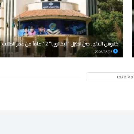
كابوس النتائج.. حين تختزل “البكالوريا” 12 عاماً من عمر الطلاب
2026/08/06
LOAD MO