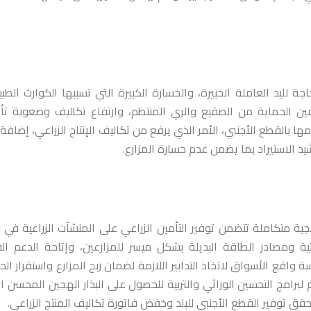
ة لليد العاملة الخبيرة، والخسارة الكبيرة التي تسببها الكوارث الطبي
ين الحماية من الصقيع والري المنتظم، وارتفاع تكاليف وصعوبة تأ
بالقطع الأجنبي، الأمر الذي يرفع من تكاليف الإنتاج الزراعي، إضافة 
د الاستيراد بما يضمن عدم خسارة المزارع.
ة متكاملة تتضمن توفير التأمين الزراعي على المنشآت الزراعية في 
ئية ومصادر الطاقة البديلة بشكل ميسر للمزارعين، وإتاحة الدعم ال
سة واقع الأسواق لاتخاذ التدابير اللازمة لضمان ربح المزارع واستقرار الح
م لبرامج التحسين الوراثي والتربية للحصول على البذار الهجين المحسن ا
يحقق توفير القطع الأجنبي للبلد وخفض فاتورة تكاليف المنتج الزراعي.