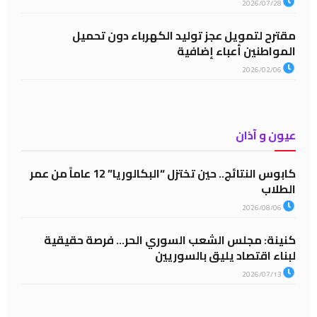
2026/07/28
مقترح لتمويل عجز توليد الكهرباء دون تحميل
المواطنين أعباء إضافية
2026/02/06
عيون و آذان
كابوس النتائج.. حين تختزل “البكالوريا” 12 عاماً من عمر
الطلاب
2026/08/06
كنينة: مجلس الشعب السوري الحر… فرصة حقيقية
لبناء اقتصاد يليق بالسوريين
2026/07/13