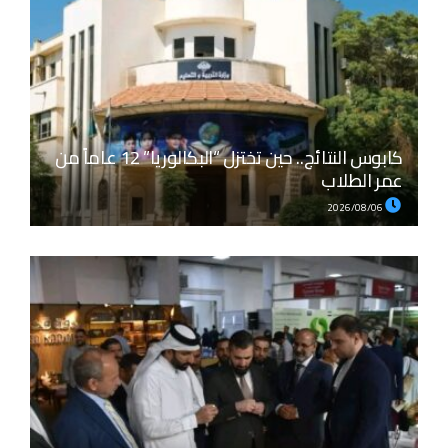
كابوس النتائج.. حين تختزل “البكالوريا” 12 عاماً من
عمر الطلاب
2026/08/06