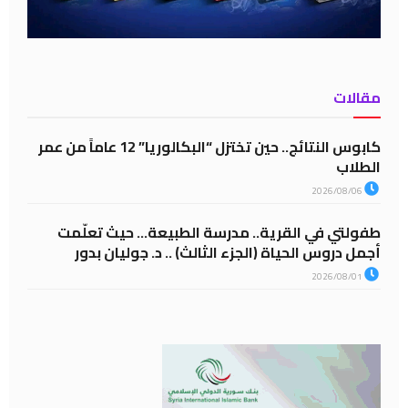
مقالات
كابوس النتائج.. حين تختزل “البكالوريا” 12 عاماً من عمر
الطلاب
2026/08/06
طفولتي في القرية.. مدرسة الطبيعة… حيث تعلّمت
أجمل دروس الحياة (الجزء الثالث) .. د. جوليان بدور
2026/08/01