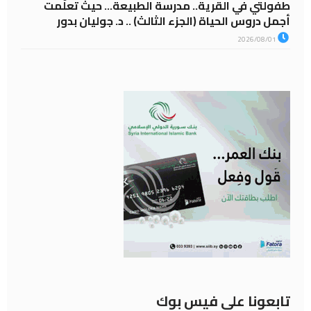
طفولتي في القرية.. مدرسة الطبيعة… حيث تعلّمت
أجمل دروس الحياة (الجزء الثالث) .. د. جوليان بدور
2026/08/01
تابعونا على فيس بوك