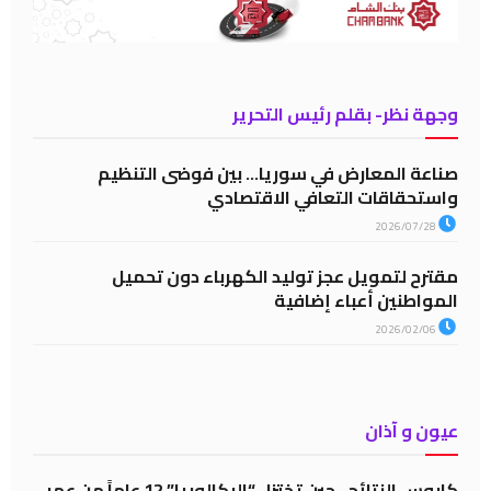
وجهة نظر- بقلم رئيس التحرير
صناعة المعارض في سوريا… بين فوضى التنظيم
واستحقاقات التعافي الاقتصادي
2026/07/28
مقترح لتمويل عجز توليد الكهرباء دون تحميل
المواطنين أعباء إضافية
2026/02/06
عيون و آذان
كابوس النتائج.. حين تختزل “البكالوريا” 12 عاماً من عمر