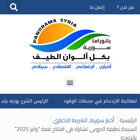
من نحن ؟
إتصل بنا
تخطى
إلى
المحتوى
جة الازدحام في محطات الوقود
الرئيس الشرع يوجه بتسخير كل ال
الرئيسية
أخبار سورية
,
الشريط الاخباري
السيدة لطيفة الدروبي تشارك في افتتاح قمة “وايز 2025”
بالدوحة