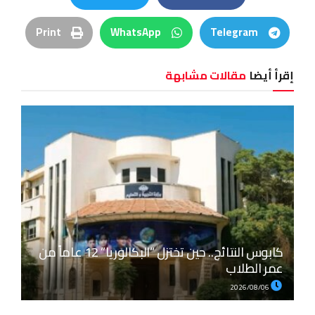
Print
WhatsApp
Telegram
إقرأ أيضا
مقالات مشابهة
كابوس النتائج.. حين تختزل “البكالوريا” 12 عاماً من
عمر الطلاب
2026/08/06