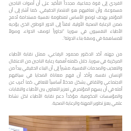
الفردي إلى قوة جماعية، مجدداً التأكيد على أن أصوات الناجين
مسموعة، وأن تعافيهم هو الانتصار الحقيقي. كما أشار إلى أن
المؤتمر يهدف لوضع الأساس لمنظومة نفسية مستدامة تُدمج
ضمن الرعاية الصحية الأولية، لافتاً إلى الدور الوطني الذي يؤديه
الأطباء النفسيون في سوريا “تجاوزاً لوصف الدواء، وصولاً
للمساهمة في وصفة بناء الدولة”.
من جهته، أكد الدكتور محمود الرفاعي، ممثل نقابة الأطباء
المركزية في سوريا، خلال كلمته أهمية رعاية الناجين من الاعتقال
والتعذيب والصدمات النفسية، مشيراً إلى أن البناء الحقيقي يبدأ من
الإنسان نفسه. وأكد أن فهم معاناة الضحايا في سياقهم
الاجتماعي والثقافي يشكل مدخلاً أساسياً للتعافي. كما أعرب عن
أمله في أن يسهم المؤتمر في تعزيز التعاون بين الأطباء والنقابات
والمؤسسات الحكومية، مؤكداً دعم نقابة الأطباء لكل نشاط
علمي يعزز تطوير المهنة والرعاية الصحية.