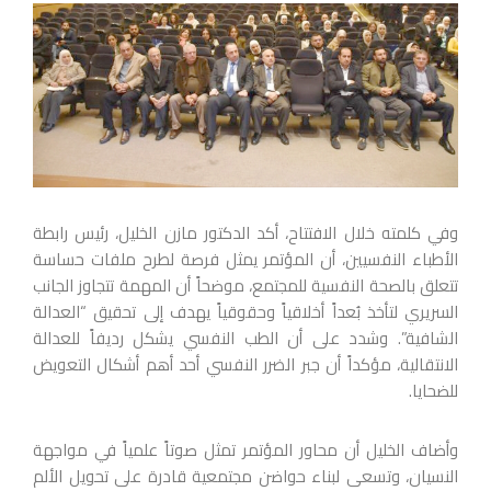
وفي كلمته خلال الافتتاح، أكد الدكتور مازن الخليل، رئيس رابطة
الأطباء النفسيين، أن المؤتمر يمثل فرصة لطرح ملفات حساسة
تتعلق بالصحة النفسية للمجتمع، موضحاً أن المهمة تتجاوز الجانب
السريري لتأخذ بُعداً أخلاقياً وحقوقياً يهدف إلى تحقيق “العدالة
الشافية”. وشدد على أن الطب النفسي يشكل رديفاً للعدالة
الانتقالية، مؤكداً أن جبر الضرر النفسي أحد أهم أشكال التعويض
للضحايا.
وأضاف الخليل أن محاور المؤتمر تمثل صوتاً علمياً في مواجهة
النسيان، وتسعى لبناء حواضن مجتمعية قادرة على تحويل الألم