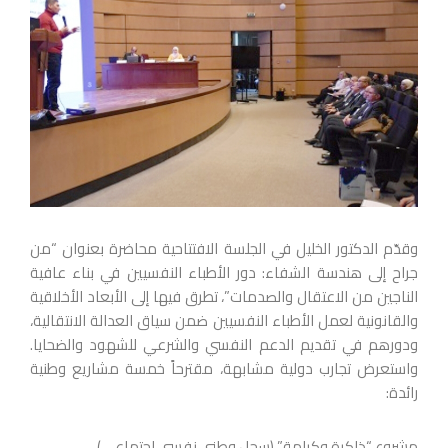
وقدّم الدكتور الخليل في الجلسة الافتتاحية محاضرة بعنوان “من
جراح إلى هندسة الشفاء: دور الأطباء النفسيين في بناء عافية
الناجين من الاعتقال والصدمات”، تطرق فيها إلى الأبعاد الأخلاقية
والقانونية لعمل الأطباء النفسيين ضمن سياق العدالة الانتقالية،
ودورهم في تقديم الدعم النفسي والشرعي للشهود والضحايا.
واستعرض تجارب دولية مشابهة، مقترحاً خمسة مشاريع وطنية
رائدة:
مشروع “ذاكرة وكرامة” (سجل وطني نفسي اجتماعي)،