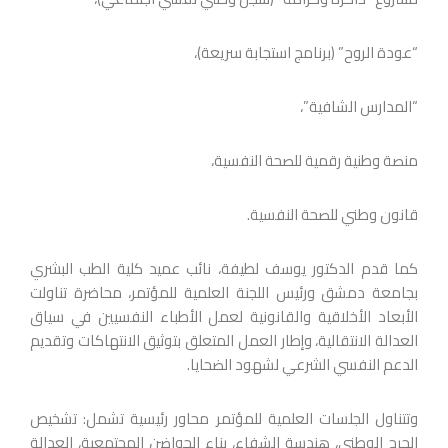
“عودة الروح” (برنامج استجابة سريعة)،
“المدارس الشافية”،
منصة وطنية رقمية للصحة النفسية،
قانون وطني للصحة النفسية.
كما قدم الدكتور يوسف لطيفة، نائب عميد كلية الطب البشري
بجامعة دمشق ورئيس اللجنة العلمية للمؤتمر، محاضرة تناولت
الأبعاد الأخلاقية والقانونية لعمل الأطباء النفسيين في سياق
العدالة الانتقالية، وإطار العمل المتعلق بتوثيق الانتهاكات وتقديم
الدعم النفسي الشرعي لشهود الضحايا.
وتتناول الجلسات العلمية للمؤتمر محاور رئيسية تشمل: تشخيص
الجرح الوطني، هندسة الشفاء، بناء الحواضن المجتمعية، العدالة