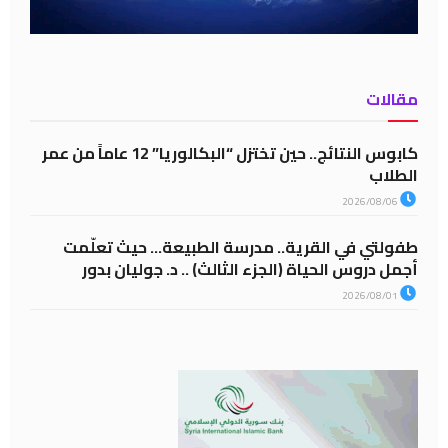
مقالات
كابوس النتائج.. حين تختزل “البكالوريا” 12 عاماً من عمر
الطلاب
2026/08/06
طفولتي في القرية.. مدرسة الطبيعة… حيث تعلّمت
أجمل دروس الحياة (الجزء الثالث) .. د. جوليان بدور
2026/08/01