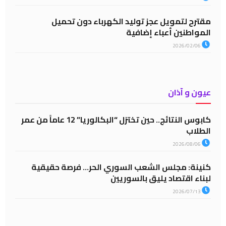
مقترح لتمويل عجز توليد الكهرباء دون تحميل
المواطنين أعباء إضافية
2026/02/06
عيون و آذان
كابوس النتائج.. حين تختزل “البكالوريا” 12 عاماً من عمر
الطلاب
2026/08/06
كنينة: مجلس الشعب السوري الحر… فرصة حقيقية
لبناء اقتصاد يليق بالسوريين
2026/07/13