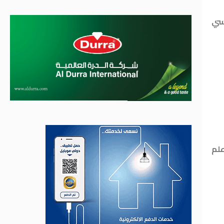
فسي
علم