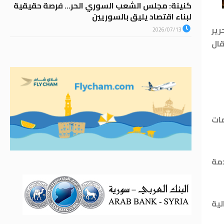
كنينة: مجلس الشعب السوري الحر… فرصة حقيقية
لبناء اقتصاد يليق بالسوريين
رير
2026/07/13
قال
مات
دمة
لية