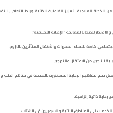
من الخطة العلاجية لتعزيز الفاعلية الذاتية وربط التعافي الن
اعتذار للضحايا لمعالجة “الإصابة الأخلاقية”.
ماعي، خاصة للنساء المحررات والأطفال المتأثرين بالنزوح.
 للناجين من الاعتقال والتهجير.
شمل دمج مفاهيم الرعاية المستنيرة بالصدمة في مناهج الطب و
 رعاية ذاتية إلزامية.
خدمات إلى المناطق النائية والسوريين في الشتات.