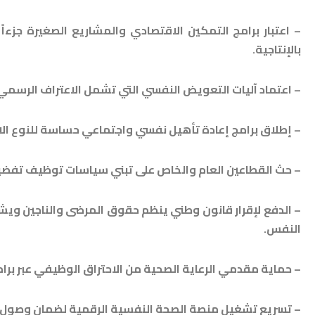
– اعتبار برامج التمكين الاقتصادي والمشاريع الصغيرة جزءاً 
بالإنتاجية.
– اعتماد آليات التعويض النفسي التي تشمل الاعتراف الرسمي وال
– إطلاق برامج إعادة تأهيل نفسي واجتماعي حساسة للنوع الاجت
– حث القطاعين العام والخاص على تبني سياسات توظيف تفضيلية
– الدفع لإقرار قانون وطني ينظم حقوق المرضى والناجين وي
النفس.
– حماية مقدمي الرعاية الصحية من الاحتراق الوظيفي عبر برامج
– تسريع تشغيل منصة الصحة النفسية الرقمية لضمان وصول ال