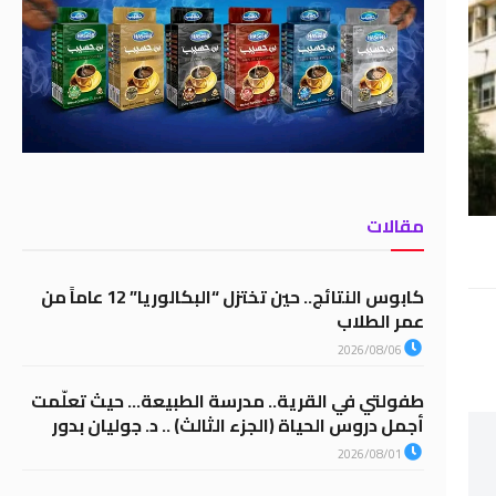
مقالات
كابوس النتائج.. حين تختزل “البكالوريا” 12 عاماً من
عمر الطلاب
2026/08/06
طفولتي في القرية.. مدرسة الطبيعة… حيث تعلّمت
أجمل دروس الحياة (الجزء الثالث) .. د. جوليان بدور
2026/08/01