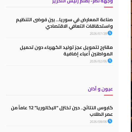
وجهة نظر- بقلم رئيس التحرير
صناعة المعارض في سوريا… بين فوضى التنظيم
واستحقاقات التعافي الاقتصادي
2026/07/28
مقترح لتمويل عجز توليد الكهرباء دون تحميل
المواطنين أعباء إضافية
2026/02/06
عيون و آذان
كابوس النتائج.. حين تختزل “البكالوريا” 12 عاماً من
عمر الطلاب
2026/08/06