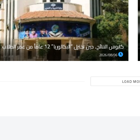
كابوس النتائج.. حين تختزل “البكالوريا” 12 عاماً من عمر الطلاب
2026/08/06
LOAD MO