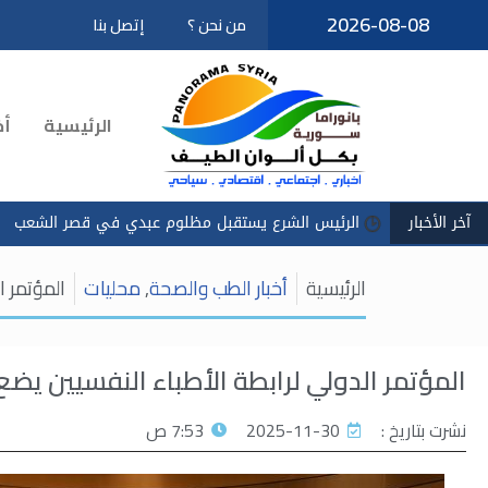
2026-08-08
من نحن ؟
إتصل بنا
تخطى
إلى
المحتوى
الرئيسية
أخ
آخر الأخبار
الرئيس الشرع يستقبل مظلوم عبدي في قصر الشعب
سادكوب": ا
الرئيسية
أخبار الطب والصحة
,
محليات
المؤتمر ا
المؤتمر الدولي لرابطة الأطباء النفسيين يض
نشرت بتاريخ :
2025-11-30
7:53 ص