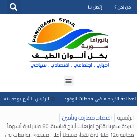
من نحن ؟
إتصل بنا
تخطى
إلى
المحتوى
لازدحام في محطات الوقود
الرئيس الشرع يوجه بتسخير كل الإمك
الرئيسية
اقتصاد
,
مصارف وتأمين
البركة سوريا يقترح توزيعات أرباح قياسية: 80 مليار ليرة أسهماً
مجانية و12 مليار ليرة نقداً، مسجلاً أعلى مستوى توزيعات بين