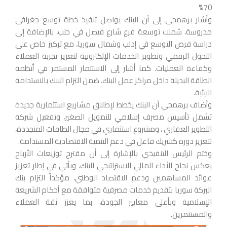
70%
وأشار برهمجي إلى أن البنك يواصل تنفيذ خطة توسع جغرافي
مدروسة، شملت توسعة فرع شارع فيصل في حلب، بالإضافة إلى
دراسة فرص التوسع في إدلب وشمال سوريا، مع تركيز خاص على
التحول الرقمي وتطوير الخدمات الإلكترونية لتعزيز تجربة العملاء
وكفاءة العمليات. كما أشار إلى الاستثمار المستمر في أنظمة
الطاقة البديلة داخل مراكز عمل البنك، ضمن التزام البنك بالاستدامة
البيئية.
وأضاف برهمجي أن البنك يخطط لإطلاق مشاريع استثمارية جديدة
تشمل تأسيس مصرف إسلامي للتمويل الصغير، وتفعيل شركة
التطوير العقاري ، ومشروع استثماري في مجال الطاقات المتجددة،
لتعزيز دوره كشريك فاعل في دعم التنمية الاقتصادية المستدامة.
وختم الرئيس التنفيذي بالإشارة إلى أن مقترح توزيعات الأرباح
يعكس نجاح الأداء المالي الاستراتيجي للبنك، ويأتي في إطار تعزيز
عوائد المساهمين ودعم الاقتصاد الوطني، مؤكداً التزام بنك
البركة سوريا بتقديم خدمات مصرفية متوافقة مع أحكام الشريعة
الإسلامية وبأعلى معايير الجودة، بما يعزز ثقة العملاء
والمستثمرين.