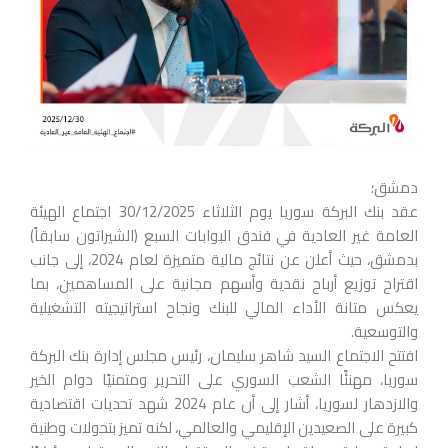
دمشق؛
عقد بنك البركة سوريا يوم الثلاثاء 30/12/2025 اجتماع الهيئة
العامة غير العادية في فندق البوابات السبع (الشيراتون سابقاً)
بدمشق، حيث أعلن عن نتائج مالية متميزة لعام 2024، إلى جانب
اقتراح توزيع أرباح نقدية وأسهم مجانية على المساهمين، بما
يعكس متانة الأداء المالي للبنك ونجاح استراتيجيته التشغيلية
والتوسعية.
افتتح الاجتماع السيد شاهر سليمان، رئيس مجلس إدارة بنك البركة
سوريا، مهنئًا الشعب السوري على التحرير ومتمنيًا دوام الخير
والازدهار لسوريا، أشار إلى أن عام 2024 شهد تحديات اقتصادية
كبيرة على الصعيدين الإقليمي والعالمي، لكنه تميز بتحولات وطنية