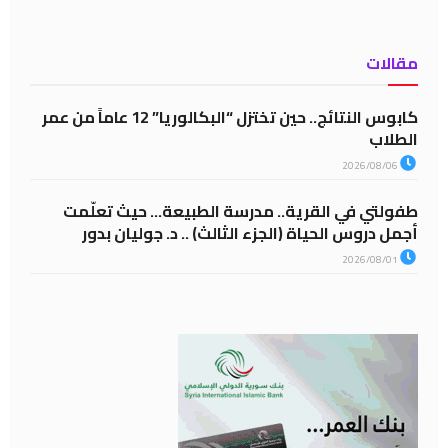
مقالات
كابوس النتائج.. حين تختزل “البكالوريا” 12 عاماً من عمر
الطلاب
2026/08/06
طفولتي في القرية.. مدرسة الطبيعة… حيث تعلّمت
أجمل دروس الحياة (الجزء الثالث) .. د. جوليان بدور
2026/08/01