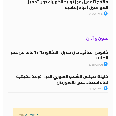
مقترح لتمويل عجز توليد الكهرباء دون تحميل
المواطنين أعباء إضافية
2026/02/06
عيون و آذان
كابوس النتائج.. حين تختزل “البكالوريا” 12 عاماً من عمر
الطلاب
2026/08/06
كنينة: مجلس الشعب السوري الحر… فرصة حقيقية
لبناء اقتصاد يليق بالسوريين
2026/07/13