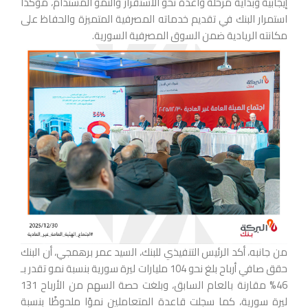
إيجابية وبداية مرحلة واعدة نحو الاستقرار والنمو المستدام، مؤكدًا
استمرار البنك في تقديم خدماته المصرفية المتميزة والحفاظ على
مكانته الريادية ضمن السوق المصرفية السورية.
من جانبه، أكد الرئيس التنفيذي للبنك، السيد عمر برهمجي، أن البنك
حقق صافي أرباح بلغ نحو 104 مليارات ليرة سورية بنسبة نمو تقدر بـ
46% مقارنة بالعام السابق، وبلغت حصة السهم من الأرباح 131
ليرة سورية، كما سجلت قاعدة المتعاملين نموًا ملحوظًا بنسبة