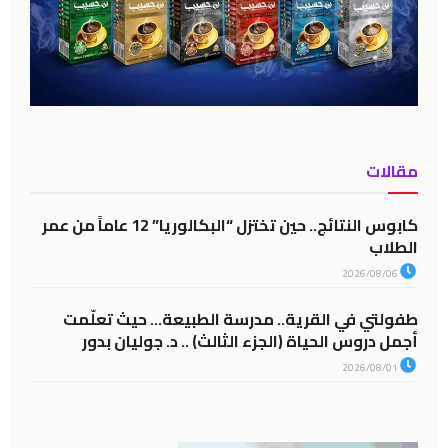
مقالات
كابوس النتائج.. حين تختزل “البكالوريا” 12 عاماً من عمر
الطلاب
2026/08/06
طفولتي في القرية.. مدرسة الطبيعة… حيث تعلّمت
أجمل دروس الحياة (الجزء الثالث) .. د. جوليان بدور
2026/08/01