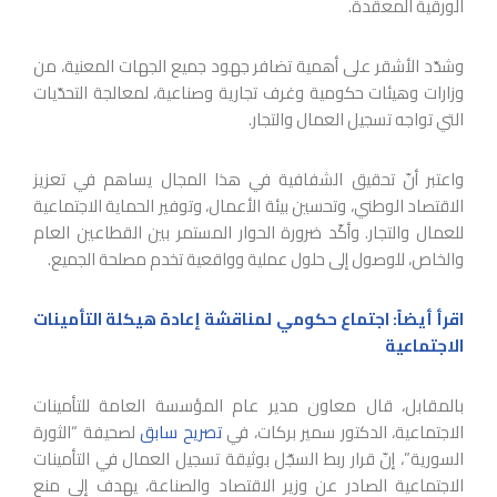
الورقية المعقدة.
وشدّد الأشقر على أهمية تضافر جهود جميع الجهات المعنية، من
وزارات وهيئات حكومية وغرف تجارية وصناعية، لمعالجة التحدّيات
التي تواجه تسجيل العمال والتجار.
واعتبر أنّ تحقيق الشفافية في هذا المجال يساهم في تعزيز
الاقتصاد الوطني، وتحسين بيئة الأعمال، وتوفير الحماية الاجتماعية
للعمال والتجار. وأكّد ضرورة الحوار المستمر بين القطاعين العام
والخاص، للوصول إلى حلول عملية وواقعية تخدم مصلحة الجميع.
اقرأ أيضاً: اجتماع حكومي لمناقشة إعادة هيكلة التأمينات
الاجتماعية
بالمقابل، قال معاون مدير عام المؤسسة العامة للتأمينات
الاجتماعية، الدكتور سمير بركات، في
تصريح سابق
لصحيفة “الثورة
السورية”، إنّ قرار ربط السجّل بوثيقة تسجيل العمال في التأمينات
الاجتماعية الصادر عن وزير الاقتصاد والصناعة، يهدف إلى منع