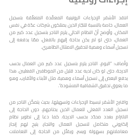
انتقد الأشقر الإجراءات الروتينية المعقّدة المتعلّقة بتسجيل
العمال، خاصة بالنسبة للتجّار الذين يمتلكون شركات عدّة في نفس
المكان. وأوضح أنّ النظام الحالي يلزم التاجر بتسجيل عدد كبير من
العمال، حتى لو لم يكن بحاجة إليهم بالفعل، ممّا يدفعه إلى
تسجيل أسماء وهمية لتحقيق الامتثال الظاهري.
وأضاف: “اليوم، التاجر يلزم بتسجيل عدد كبير من العمال بحسب
الدرجة، حتى لو كان لديه عدد قليل من الموظفين الفعليين. هذا
يدفع البعض إلى تسجيل أسماء وهمية، مثل الأبناء والأقارب، وهو
ما يعوق تحقيق الشفافية المنشودة”.
واقترح الأشقر تبسيط الإجراءات وتسهيلها، بحيث يتمكّن التاجر من
تسجيل العدد الفعلي للعمال الذين يحتاجهم، دون الحاجة إلى
الالتزام بعدد محدّد بحسب الدرجة. كما دعا إلى تطوير نظام
إلكتروني متكامل لتسجيل العمال والتجار، يتيح لهم إنجاز
معاملاتهم بسهولة ويسر، ويقلّل من الحاجة إلى التعاملات