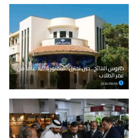
كابوس النتائج.. حين تختزل “البكالوريا” 12 عاماً من
عمر الطلاب
2026/08/06