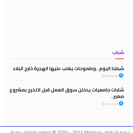
شباب
شبابنا اليوم ..وطموحات يغلب عليها الهجرة خارج البلاد
2022/05/28
شابات جامعيات يدخلن سوق العمل قبل التخرج بمشروع
صغير..
2021/11/22
جميع الحقوق محفوظة 2012 - 2020 © لموقع بانوراما سورية .