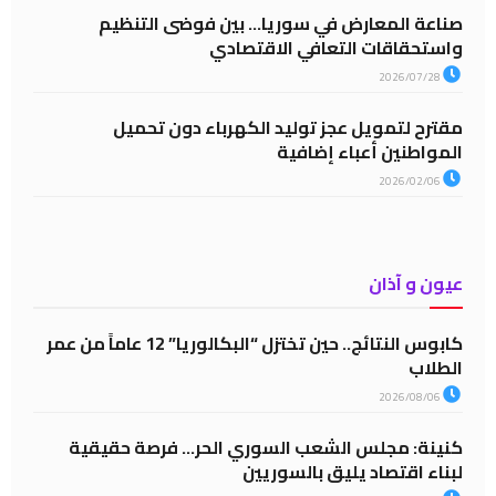
صناعة المعارض في سوريا… بين فوضى التنظيم
واستحقاقات التعافي الاقتصادي
2026/07/28
مقترح لتمويل عجز توليد الكهرباء دون تحميل
المواطنين أعباء إضافية
2026/02/06
عيون و آذان
كابوس النتائج.. حين تختزل “البكالوريا” 12 عاماً من عمر
الطلاب
2026/08/06
كنينة: مجلس الشعب السوري الحر… فرصة حقيقية
لبناء اقتصاد يليق بالسوريين