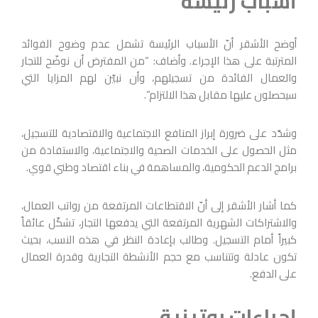
أسباب رئيسة
أوضح الأشقر أنّ الأسباب الرئيسة تشمل عدم وضوح الفوائد
المترتبة على هذا الإجراء. وأضاف: “من المفترض أن نوضّح للتجار
والعمال الفائدة من تسجيلهم، وأن نبيّن لهم المزايا التي
سيحصلون عليها مقابل هذا الالتزام”.
وشدّد على ضرورة إبراز المنافع الاجتماعية والاقتصادية للتسجيل،
مثل الحصول على الخدمات الصحية والاجتماعية، والاستفادة من
برامج الدعم الحكومية، والمساهمة في بناء اقتصاد وطني قوي.
كما أشار الأشقر إلى أنّ الاقتطاعات المرتفعة من رواتب العمال،
والاشتراكات الشهرية المرتفعة التي يدفعها التجار، تشكّل عائقاً
كبيراً أمام التسجيل. وطالب بإعادة النظر في هذه النسب، بحيث
تكون عادلة وتتناسب مع حجم الأنشطة التجارية وقدرة العمال
على الدفع.
إجراءات روتينية