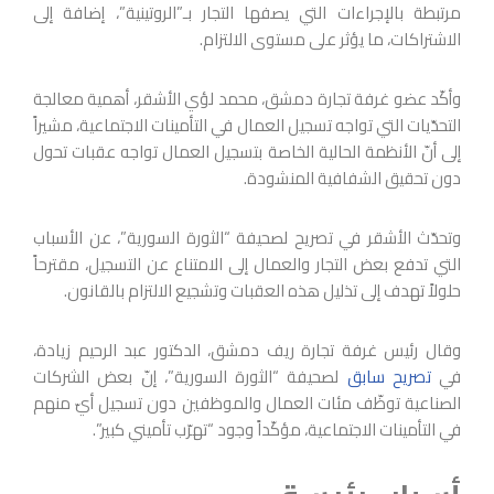
مرتبطة بالإجراءات التي يصفها التجار بـ”الروتينية”، إضافة إلى
الاشتراكات، ما يؤثر على مستوى الالتزام.
وأكّد عضو غرفة تجارة دمشق، محمد لؤي الأشقر، أهمية معالجة
التحدّيات التي تواجه تسجيل العمال في التأمينات الاجتماعية، مشيراً
إلى أنّ الأنظمة الحالية الخاصة بتسجيل العمال تواجه عقبات تحول
دون تحقيق الشفافية المنشودة.
وتحدّث الأشقر في تصريح لصحيفة “الثورة السورية”، عن الأسباب
التي تدفع بعض التجار والعمال إلى الامتناع عن التسجيل، مقترحاً
حلولاً تهدف إلى تذليل هذه العقبات وتشجيع الالتزام بالقانون.
وقال رئيس غرفة تجارة ريف دمشق، الدكتور عبد الرحيم زيادة،
في
تصريح سابق
لصحيفة “الثورة السورية”، إنّ بعض الشركات
الصناعية توظّف مئات العمال والموظفين دون تسجيل أيّ منهم
في التأمينات الاجتماعية، مؤكّداً وجود “تهرّب تأميني كبير”.