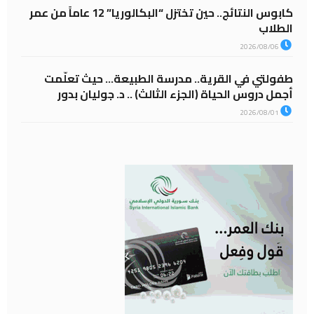
كابوس النتائج.. حين تختزل “البكالوريا” 12 عاماً من عمر
الطلاب
2026/08/06
طفولتي في القرية.. مدرسة الطبيعة… حيث تعلّمت
أجمل دروس الحياة (الجزء الثالث) .. د. جوليان بدور
2026/08/01