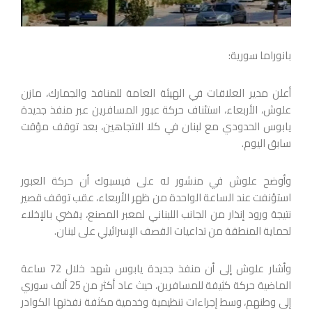
بانوراما سورية:
‏أعلن مدير العلاقات في الهيئة العامة للمنافذ والجمارك، مازن
علوش، الأربعاء، استئناف حركة عبور المسافرين عبر منفذ جديدة
يابوس الحدودي مع لبنان في كلا الاتجاهين، بعد توقف مؤقت
سابق اليوم.
وأوضح علوش في منشور له على فيسبوك أن حركة العبور
استؤنفت عند الساعة الواحدة من ظهر الأربعاء، عقب توقف قصير
نتيجة ورود إنذار من الجانب اللبناني لمعبر المصنع، يقضي بالإخلاء
لحماية المنطقة من تداعيات القصف الإسرائيلي على لبنان.
وأشار علوش إلى أن منفذ جديدة يابوس شهد خلال 72 ساعة
الماضية حركة كثيفة للمسافرين، حيث عاد أكثر من 25 ألف سوري
إلى وطنهم، وسط إجراءات تنظيمية وخدمية مكثفة نفذتها الكوادر