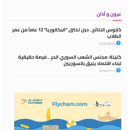
عيون و آذان
كابوس النتائج.. حين تختزل “البكالوريا” 12 عاماً من عمر
الطلاب
2026/08/06
كنينة: مجلس الشعب السوري الحر… فرصة حقيقية
لبناء اقتصاد يليق بالسوريين
2026/07/13