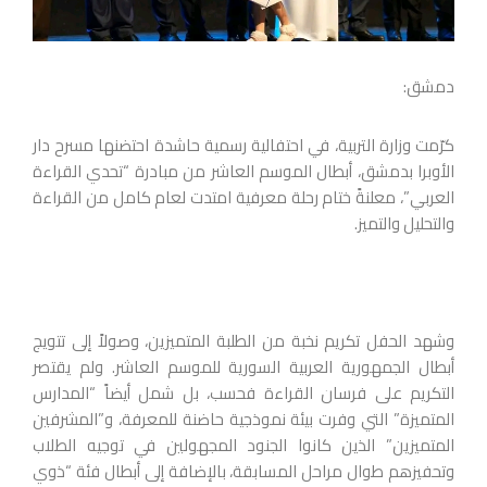
دمشق:
كرّمت وزارة التربية، في احتفالية رسمية حاشدة احتضنها مسرح دار
الأوبرا بدمشق، أبطال الموسم العاشر من مبادرة “تحدي القراءة
العربي”، معلنةً ختام رحلة معرفية امتدت لعام كامل من القراءة
والتحليل والتميز.
وشهد الحفل تكريم نخبة من الطلبة المتميزين، وصولاً إلى تتويج
أبطال الجمهورية العربية السورية للموسم العاشر. ولم يقتصر
التكريم على فرسان القراءة فحسب، بل شمل أيضاً “المدارس
المتميزة” التي وفرت بيئة نموذجية حاضنة للمعرفة، و”المشرفين
المتميزين” الذين كانوا الجنود المجهولين في توجيه الطلاب
وتحفيزهم طوال مراحل المسابقة، بالإضافة إلى أبطال فئة “ذوي