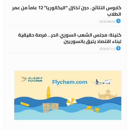
كابوس النتائج.. حين تختزل “البكالوريا” 12 عاماً من عمر
الطلاب
2026/08/06
كنينة: مجلس الشعب السوري الحر… فرصة حقيقية
لبناء اقتصاد يليق بالسوريين
2026/07/13