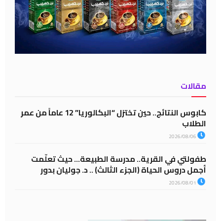
مقالات
كابوس النتائج.. حين تختزل “البكالوريا” 12 عاماً من عمر
الطلاب
2026/08/06
طفولتي في القرية.. مدرسة الطبيعة… حيث تعلّمت
أجمل دروس الحياة (الجزء الثالث) .. د. جوليان بدور
2026/08/01