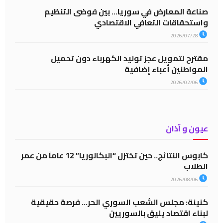
صناعة المعارض في سوريا… بين فوضى التنظيم
واستحقاقات التعافي الاقتصادي
2026/07/28
مقترح لتمويل عجز توليد الكهرباء دون تحميل
المواطنين أعباء إضافية
2026/02/06
عيون و آذان
كابوس النتائج.. حين تختزل “البكالوريا” 12 عاماً من عمر
الطلاب
2026/08/06
كنينة: مجلس الشعب السوري الحر… فرصة حقيقية
لبناء اقتصاد يليق بالسوريين