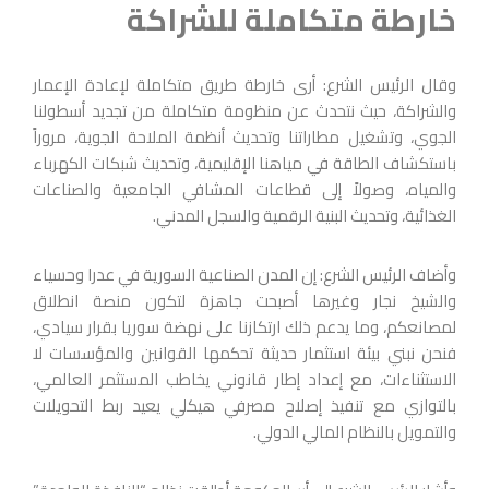
خارطة متكاملة للشراكة
وقال الرئيس الشرع: أرى خارطة طريق متكاملة لإعادة الإعمار
والشراكة، حيث ‏نتحدث عن منظومة متكاملة من تجديد أسطولنا
الجوي، وتشغيل مطاراتنا ‏وتحديث أنظمة الملاحة الجوية، مروراً
باستكشاف الطاقة في مياهنا ‏الإقليمية، وتحديث شبكات الكهرباء
والمياه، وصولاً إلى قطاعات المشافي ‏الجامعية والصناعات
الغذائية، وتحديث البنية الرقمية والسجل المدني.‏
وأضاف الرئيس الشرع: إن المدن الصناعية السورية في عدرا وحسياء
والشيخ نجار وغيرها أصبحت جاهزة لتكون منصة انطلاق
لمصانعكم، وما ‏يدعم ذلك ارتكازنا على نهضة سوريا بقرار سيادي،
فنحن نبني بيئة استثمار ‏حديثة تحكمها القوانين والمؤسسات لا
الاستثناءات، مع إعداد إطار قانوني يخاطب المستثمر العالمي،
بالتوازي مع تنفيذ إصلاح مصرفي هيكلي يعيد ربط التحويلات
والتمويل بالنظام المالي الدولي.