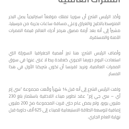
وأكد الرئيس الشرع أن سوريا تمتلك موقعاً استراتيجياً يصل البحر
المتوسط بالخليج والعراق وعلى مسافة ساعات بحرية من مرسيليا،
مشيراً إلى أنه بعد أزمة مضيق هرمز أدرك العالم قيمة الممرات
الآمنة والمستقرة.
وأضاف الرئيس الشرع: هنا تبرز أهمية الجغرافيا السوريّة التي
استعادت اليوم دورها الحيوي كعقدة ربط لا غنى عنها في سوق
الممرات العالمية، ونريد لفرنسا أن تكون شريكنا الأول في هذا
المسار.
ولفت الرئيس الشرع إلى أنه قبل 14 شهراً وقّعت مجموعة “سي إم
أي – سي جي إم” ‏عقد تطوير ميناء اللاذقية باستثمار بلغ 230
مليون يورو، ولم يمض عام ‏حتى قررت المجموعة ضخ 200 مليون
إضافية لتوسعة الطاقة الاستيعابية للميناء إلى 625 ألف حاوية قبل
نهاية العام الجاري.