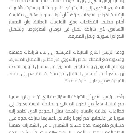
وأشار الرئيس الشرع إلى أن الحكومة أطلقت نظام “النافذة الواحدة”
للمشاريع الكبرى، إلى جانب توفير التسهيلات اللوجستية وتأشيرات
الإقامة لكوادر الشركات، مؤكداً أن أبواب سوريا ستبقى مفتوحة
أمام مختلف القطاعات وفق الأولويات الوطنية، وأن المعيار
الأساسي لأي شراكة يتمثل في توطين التكنولوجيا، وتشغيل
الكوادر السورية، ونقل المعرفة.
ودعا الرئيس الشرع الشركات الفرنسية إلى بناء شراكات حقيقية
وعضوية مع القطاع الخاص السوري عبر مجلس الأعمال المشترك،
وإدماج الموردين والمقاولين المحليين في سلاسل التوريد الخاصة
بها، معرباً عن أمله في الانتقال من مذكرات التفاهم إلى عقود
تنفيذية ضمن جداول زمنية محددة.
وأكد الرئيس الشرع أن الشراكة الاستراتيجية التي تؤسس لها سوريا
مع فرنسا، بدءاً من تطوير الموانئ والملاحة الجوية وصولاً إلى
قطاعات الطاقة والمياه والصحة، تمثل النموذج الذي تطمح إليه
سوريا في علاقاتها مع أوروبا والعالم، باعتبارها شراكة تقوم على
مشاريع ملموسة تخدم مصالح الشعبين لا على الشعارات، متمنياً
النجاح لأعمال مجلس الأعمال السوري–الفرنسي، وأن تشكل هذه