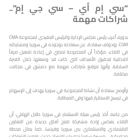
“سي إم أي – سي جي إم”..
شراكات مهمة
بدوره، أعرب رئيس مجلس الإدارة والرئيس التنفيذي لمجموعة CMA
CGM، رودولف سعادة، عن سعادته بوجوده في سوريا ومشاركته
في اللقاء، مؤكداً أن المجموعة تمضي في إعادة تفعيل مرفأ
اللاذقية لتحقيق الأهداف التي كانت قد وضعتها خلال الفترة
السابقة، وأنها تتوقع شراكات مهمة مع دمشق في ‏مجالات
مختلفة.‏
وأوضح سعادة أن نشاط المجموعة في سوريا يهدف إلى الإسهام
في ترسيخ الاستقرار فيها وفي المنطقة.
من جانبه، أكد رئيس هيئة الاستثمار في سوريا طلال الهلالي، أن
اللقاء يعكس إرادة مشتركة لفتح آفاق جديدة من التعاون
الاقتصادي والاستثماري بين سوريا وفرنسا، كما يمثل محطة
محورية في مسيرة سوريا نحو بناء اقتصاد حديث، وتعزيز الشراكات