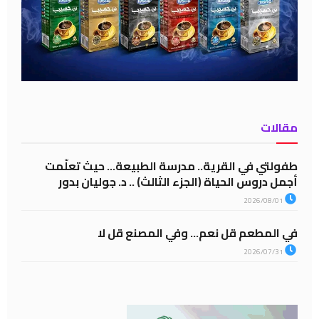
مقالات
طفولتي في القرية.. مدرسة الطبيعة… حيث تعلّمت
أجمل دروس الحياة (الجزء الثالث) .. د. جوليان بدور
2026/08/01
في المطعم قل نعم… وفي المصنع قل لا
2026/07/31