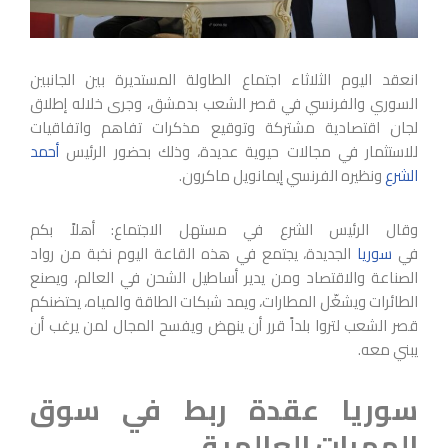
انعقد اليوم الثلاثاء اجتماع الطاولة المستديرة بين الجانبين
السوري والفرنسي في قصر الشعب بدمشق، وجرى خلاله إطلاق
لجان اقتصادية مشتركة وتوقيع مذكرات تفاهم واتفاقيات
للاستثمار في مجالات حيوية عديدة، وذلك بحضور الرئيس
أحمد
الشرع
ونظيره الفرنسي إيمانويل ماكرون.
وقال الرئيس الشرع في مستهل الاجتماع: أهلاً بكم
في
سوريا
الجديدة، يجتمع في هذه القاعة اليوم نخبة من رواد
الصناعة والاقتصاد ومن يدير أساطيل الشحن في العالم، ويصنع
الطائرات ويشغّل المطارات، ويمد شبكات الطاقة والمياه، يحتضنكم
قصر الشعب لتروا بلداً قرر أن ينهض ويفسح المجال لمن يرغب أن
يبني معه.
سوريا عقدة ربط في سوق
الممرات العالمية