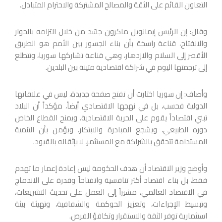
التعاون القائم على الثقة والمصالح المشتركة والاحترام المتبادل.
وقال: إن الرئيس إيمانويل ماكرون جسّد من خلال التزامه بالحوار
والانفتاح، قناعة راسخة بأن بناء الجسور بين الأمم هو الطريق
الأقصر إلى السلام والازدهار، وهي قناعة تشاركها سوريا، وتتطلع
إلى ترجمتها اليوم في شراكة اقتصادية متينة بين البلدين.
وأضاف: إن سوريا اختارت أن تفتح صفحة جديدة، ليس في علاقاتها
الدولية فحسب، بل في نهجها الاقتصادي أيضاً، مؤكداً أن البلاد
تبني اقتصاداً يقوم على الحرية الاقتصادية، ويمنح القطاع الخاص
دوره الطبيعي، ويشجع المبادرة والابتكار، ويؤمن بأن التنمية
المستدامة تتحقق بالشراكة مع المستثمر، لا بإثقاله بالقيود.
وأوضح وزير الاقتصاد أن هدف الحكومة ليس إعادة إعمار ما تهدم
فقط، بل بناء اقتصاد أكثر تنافسية وانفتاحاً وقدرة على الاندماج
في الاقتصاد العالمي، مشيراً إلى العمل على تحديث التشريعات،
وتبسيط الإجراءات، وتعزيز الحوكمة والشفافية، وتهيئة بيئة
استثمارية توفر الثقة والاستقرار وتكافؤ الفرص.