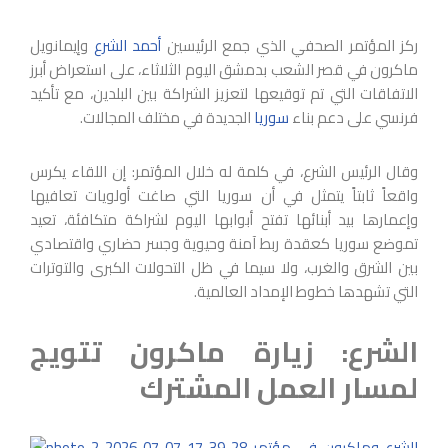
ركز المؤتمر الصحفي الذي جمع الرئيسين
أحمد الشرع
وإيمانويل
ماكرون في قصر الشعب بدمشق اليوم الثلاثاء، على استعراض أبرز
الاتفاقات التي تم توقيعها لتعزيز الشراكة بين البلدين، مع تأكيد
فرنسي على دعم بناء
سوريا
الجديدة في مختلف المجالات.
وقال الرئيس الشرع، في كلمة له خلال المؤتمر: إن اللقاء يكرس
واقعاً ثابتاً يتمثل في أن سوريا التي صاغت أولويات تعافيها
وإعمارها بيد أبنائها تفتح أبوابها اليوم لشراكة متكافئة، تعيد
تموضع سوريا كعقدة ربط آمنة وحيوية وجسر حضاري واقتصادي
بين الشرق والغرب، ولا سيما في ظل التحولات الكبرى والتوترات
التي تشهدها خطوط الإمداد العالمية.
الشرع: زيارة ماكرون تتويج
لمسار العمل المشترك