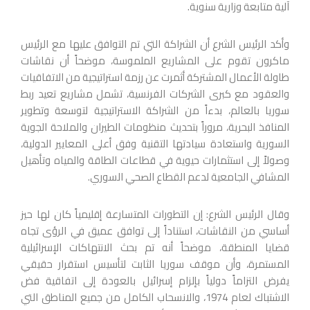
آلية متابعة وزارية سنوية.
وأكد الرئيس الشرع أن الشراكة التي تم التوافق عليها مع الرئيس
ماكرون تقوم على المشاريع الملموسة، موضحاً أن نقاشات
طاولة الأعمال المشتركة أثمرت عن رزمة استراتيجية من الاتفاقيات
والعقود مع كبرى الشركات الفرنسية، تشمل مشاريع تعيد ربط
سوريا بالعالم، بدءاً من الشراكة الاستراتيجية لتوسعة وتطوير
المنافذ البحرية، مروراً بتحديث منظومات الطيران والملاحة الجوية
السورية واستعادة سيادتها التقنية وفق أعلى المعايير الدولية،
وصولاً إلى استثمارات حيوية في قطاعات الطاقة والمياه وتأهيل
المشافي الجامعية لدعم القطاع الصحي السوري.
وقال الرئيس الشرع: إن التطورات المتسارعة إقليمياً كان لها حيز
أساسي من النقاشات، استناداً إلى توافق عميق في الرؤى تجاه
قضايا المنطقة، موضحاً أنه تم بحث الانتهاكات الإسرائيلية
المستمرة، وأن موقف سوريا الثابت لتأسيس استقرار حقيقي
يفرض التزاماً دولياً بإلزام إسرائيل بالعودة إلى اتفاقية فض
الاشتباك لعام 1974، والانسحاب الكامل من جميع المناطق التي