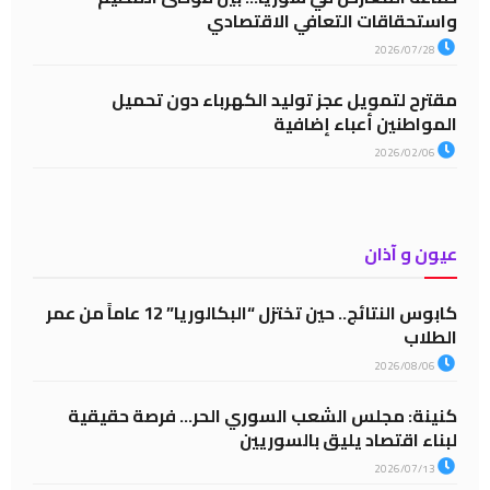
واستحقاقات التعافي الاقتصادي
2026/07/28
مقترح لتمويل عجز توليد الكهرباء دون تحميل
المواطنين أعباء إضافية
2026/02/06
عيون و آذان
كابوس النتائج.. حين تختزل “البكالوريا” 12 عاماً من عمر
الطلاب
2026/08/06
كنينة: مجلس الشعب السوري الحر… فرصة حقيقية
لبناء اقتصاد يليق بالسوريين
2026/07/13