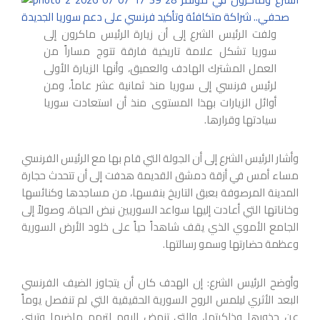
ولفت الرئيس الشرع إلى أن زيارة الرئيس ماكرون إلى
سوريا تشكل علامة تاريخية فارقة تتوج مساراً من
العمل المشترك الهادف والعميق، وأنها الزيارة الأولى
لرئيس فرنسي إلى سوريا منذ ثمانية عشر عاماً، ومن
أوائل الزيارات بهذا المستوى منذ أن استعادت سوريا
سيادتها وقرارها.
وأشار الرئيس الشرع إلى أن الجولة التي قام بها مع الرئيس الفرنسي
مساء أمس في أزقة دمشق القديمة هدفت إلى أن تتحدث حجارة
المدينة المرصوفة بعبق التاريخ بنفسها، من مساجدها وكنائسها
وخاناتها التي أعادت إليها سواعد السوريين نبض الحياة، وصولاً إلى
الجامع الأموي الذي يقف شاهداً حياً على خلود الأرض السورية
وعظمة حضارتها وسمو رسالتها.
وأوضح الرئيس الشرع: إن الهدف كان أن يتجاوز الضيف الفرنسي
البعد الأثري ليلمس الروح السورية الحقيقية التي لم تنفصل يوماً
عن جذورها وذاكرتها، والتي تنهض اليوم لترمم ماضيها وتبني