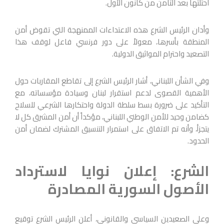
احتلتها بعد الثامن من كانون الأول.
وأدان الرئيس الشرع هذه الاعتداءات الممنهجة التي تقوض أمن
المنطقة بأسرها، معولاً على دور فرنسي فاعل لوقف هذا
التصعيد واحترام المواثيق الدولية.
وفي الشأن اللبناني، أشار الرئيس الشرع إلى تقاطع المقاربات حول
الأهمية القصوى لدعم استقرار لبنان وسيادة مؤسساته، مع
التأكيد على ضرورة بسط سلطة الدولة واحتكارها الشرعي للسلاح
كضامن وحيد للأمن الوطني اللبناني، مؤكداً أن أمن المشرق كل لا
يتجزأ، وأنه تم الاتفاق على استمرار التنسيق المشترك لضمان أمن
الحدود.
الشرع: إعلان نوايا لاسترداد
الأصول السورية المصادرة
وعلى الصعيدين السياسي والقانوني، أعلن الرئيس الشرع توقيع