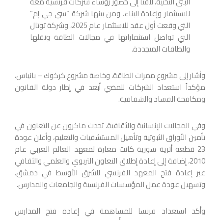
البنى التحتية، لافتاً إلى حضور رؤساء شركات فرنسية معه
للاستثمار وإعادة البناء، ومن بينها شركة “سي جي إم”
التي وقعت أول عقد للاستثمار عام 2025، وشركة توتال
التي تواصل استثماراتها في مجالات الطاقة ونقلها
والطاقات المتجددة.
وأشار إلى مشروع ممرات الطاقة، وخاصة مشروع كركوك – بانياس،
مؤكداً استعداد الشركات للمضي أبعد في إطار دولة القانون
ومكافحة الفساد والشفافية.
وفي المجالات الإنسانية والثقافية، تحدث ماكرون عن التعاون في
تأمين الأوراق الثبوتية وتأهيل المستشفيات والتعليم، وأعلن عودة
23 قطعة أثرية سورية كانت معارة لمعهد العالم العربي عام
2010، إضافة إلى إعادة إطلاق التعاون التربوي والعلمي والثقافي
عبر إعادة فتح المعهد الفرنسي للشرق الأوسط في دمشق،
وتسهيل عودة عمل المؤسسات الفرنسية والجامعات والمدارس.
وأكد استعداد فرنسا للمساهمة في إعادة فتح المدارس