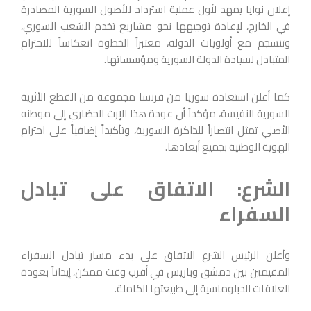
إعلان نوايا يمهد لأول عملية استرداد للأصول السورية المصادرة
في الخارج، لإعادة توجيهها نحو مشاريع تخدم الشعب السوري،
وتنسجم مع أولويات الدولة، معتبراً الخطوة انعكاساً للاحترام
المتبادل لسيادة الدولة السورية ومؤسساتها.
كما أعلن استعادة سوريا من فرنسا مجموعة من القطع الأثرية
السورية النفيسة، مؤكداً أن عودة هذا الإرث الحضاري إلى موطنه
الأصلي تمثل انتصاراً للذاكرة السورية، وتأكيداً إضافياً على احترام
الهوية الوطنية بجميع أبعادها.
الشرع: الاتفاق على تبادل
السفراء
وأعلن الرئيس الشرع الاتفاق على بدء مسار تبادل السفراء
المقيمين بين دمشق وباريس في أقرب وقت ممكن، إيذاناً بعودة
العلاقات الدبلوماسية إلى طبيعتها الكاملة.