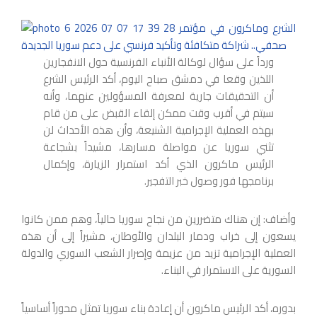
ورداً على سؤال لوكالة الأنباء الفرنسية حول الانفجارين
اللذين وقعا في دمشق صباح اليوم، أكد الرئيس الشرع
أن التحقيقات جارية لمعرفة المسؤولين عنهما، وأنه
سيتم في أقرب وقت ممكن إلقاء القبض على من قام
بهذه العملية الإجرامية الشنيعة، وأن هذه الأحداث لن
تثني سوريا عن مواصلة مسارها، مشيداً بشجاعة
الرئيس ماكرون الذي أكد استمرار الزيارة، وإكمال
برنامجها فور وصول خبر التفجير.
وأضاف: إن هناك متضررين من نجاح سوريا حالياً، وهم ممن كانوا
يسعون إلى خراب ودمار البلدان والأوطان، مشيراً إلى أن هذه
العملية الإجرامية تزيد من عزيمة وإصرار الشعب السوري والدولة
السورية على الاستمرار في البناء.
بدوره، أكد الرئيس ماكرون أن إعادة بناء سوريا تمثل محوراً أساسياً