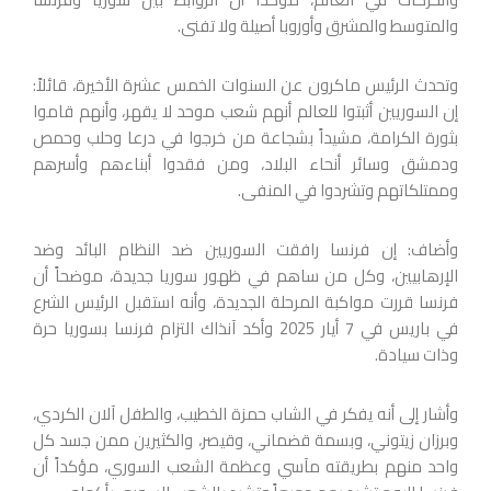
والمتوسط والمشرق وأوروبا أصيلة ولا تفنى.
وتحدث الرئيس ماكرون عن السنوات الخمس عشرة الأخيرة، قائلاً:
إن السوريين أثبتوا للعالم أنهم شعب موحد لا يقهر، وأنهم قاموا
بثورة الكرامة، مشيداً بشجاعة من خرجوا في درعا وحلب وحمص
ودمشق وسائر أنحاء البلاد، ومن فقدوا أبناءهم وأسرهم
وممتلكاتهم وتشردوا في المنفى.
وأضاف: إن فرنسا رافقت السوريين ضد النظام البائد وضد
الإرهابيين، وكل من ساهم في ظهور سوريا جديدة، موضحاً أن
فرنسا قررت مواكبة المرحلة الجديدة، وأنه استقبل الرئيس الشرع
في باريس في 7 أيار 2025 وأكد آنذاك التزام فرنسا بسوريا حرة
وذات سيادة.
وأشار إلى أنه يفكر في الشاب حمزة الخطيب، والطفل آلان الكردي،
وبرزان زيتوني، وبسمة قضماني، وقيصر، والكثيرين ممن جسد كل
واحد منهم بطريقته مآسي وعظمة الشعب السوري، مؤكداً أن