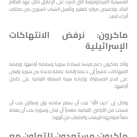
المسيحية الفرنكوفونية التي أُجبرت على الإغلاق خلال عهد النظام
البائد، وتخصيص موارد لتعليم وتأهيل الشباب السوري من مختلف
أنحاء البلاد.
ماكرون: نرفض الانتهاكات
الإسرائيلية
وأكد ماكرون دعم فرنسا لسيادة سوريا وسلامة أراضيها، ورفضه
الانتهاكات، مشيراً إلى دعمه إقامة علاقة جديدة بين سوريا ولبنان
على قدم المساواة، وإعادة هيبة السلطة اللبنانية على كامل
أراضيها.
وقال: إن “حزب الله” يجب أن يسلم سلاحه، وإن إسرائيل يجب أن
تنسحب من الأراضي اللبنانية، معتبراً أن لبنان وسوريا يجب أن يعملا
معاً لمواجهة الإرهاب والاقتراب من أوروبا.
ماكرون: مستعدون للتعاون مع