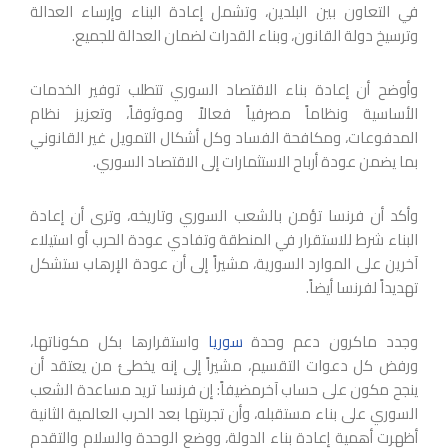
في التعاون بين البلدين، وتشمل إعادة البناء وإرساء العدالة
وترسيخ دولة القانون، وبناء القدرات لضمان العدالة للجميع.
وأوضح أن إعادة بناء الاقتصاد السوري تتطلب توفير الخدمات
الأساسية ونظاماً مصرفياً فعالاً وموثوقاً، وتعزيز نظام
المدفوعات، ومكافحة الفساد وكل أشكال التمويل غير القانوني
بما يضمن عودة أرباح الاستثمارات إلى الاقتصاد السوري.
وأكد أن فرنسا تؤمن بالشعب السوري وتاريخه، وترى أن إعادة
البناء شرط للاستقرار في المنطقة وتفادي عودة الحرب أو استيلاء
آخرين على الموارد السورية، مشيراً إلى أن عودة الإرهاب ستشكل
تهديداً لفرنسا أيضاً.
وجدد ماكرون دعم وحدة
سوريا
واستقرارها بكل مكوناتها،
ورفض كل دعوات التقسيم، مشيراً إلى إنه يخطئ من يعتقد أن
ينجح مكون على حساب آخرمضيفاً: إن فرنسا تريد مساعدة الشعب
السوري على بناء مستقبله، وأن تجربتها بعد الحرب العالمية الثانية
أظهرت أهمية إعادة بناء الدولة، ووضع الوحدة والسلام والتقدم