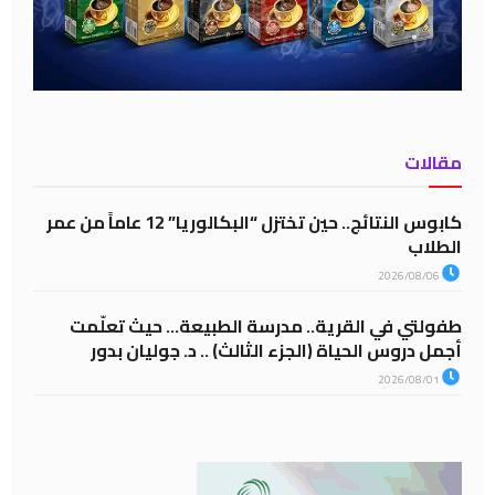
مقالات
كابوس النتائج.. حين تختزل “البكالوريا” 12 عاماً من عمر
الطلاب
2026/08/06
طفولتي في القرية.. مدرسة الطبيعة… حيث تعلّمت
أجمل دروس الحياة (الجزء الثالث) .. د. جوليان بدور
2026/08/01