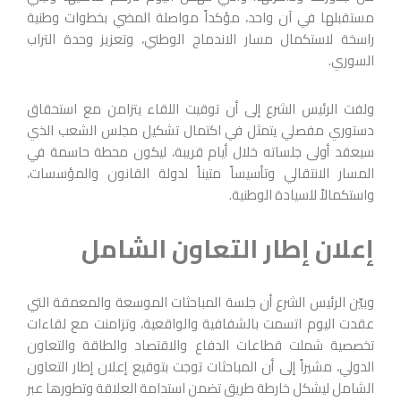
مستقبلها في آن واحد، مؤكداً مواصلة المضي بخطوات وطنية
راسخة لاستكمال مسار الاندماج الوطني، وتعزيز وحدة التراب
السوري.
ولفت الرئيس الشرع إلى أن توقيت اللقاء يتزامن مع استحقاق
دستوري مفصلي يتمثل في اكتمال تشكيل مجلس الشعب الذي
سيعقد أولى جلساته خلال أيام قريبة، ليكون محطة حاسمة في
المسار الانتقالي وتأسيساً متيناً لدولة القانون والمؤسسات،
واستكمالاً للسيادة الوطنية.
إعلان إطار التعاون الشامل
وبيّن الرئيس الشرع أن جلسة المباحثات الموسعة والمعمقة التي
عقدت اليوم اتسمت بالشفافية والواقعية، وتزامنت مع لقاءات
تخصصية شملت قطاعات الدفاع والاقتصاد والطاقة والتعاون
الدولي، مشيراً إلى أن المباحثات توجت بتوقيع إعلان إطار التعاون
الشامل ليشكل خارطة طريق تضمن استدامة العلاقة وتطورها عبر