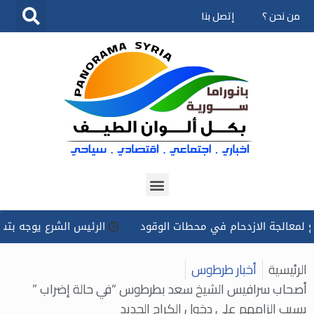
من نحن ؟
إتصل بنا
تخطى
إلى
المحتوى
جة الازدحام في محطات الوقود
الرئيس الشرع يوجه بتسخير كل ا
الرئيسية
أخبار طرطوس
أصحاب سرافيس الشيخ سعد بطرطوس “في حالة إضراب ”
بسبب إلزامهم على دخول الكراج الجديد