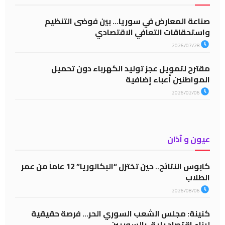
صناعة المعارض في سوريا… بين فوضى التنظيم
واستحقاقات التعافي الاقتصادي
2026/07/28
مقترح لتمويل عجز توليد الكهرباء دون تحميل
المواطنين أعباء إضافية
2026/02/06
عيون و آذان
كابوس النتائج.. حين تختزل “البكالوريا” 12 عاماً من عمر
الطلاب
2026/08/06
كنينة: مجلس الشعب السوري الحر… فرصة حقيقية
لبناء اقتصاد يليق بالسوريين