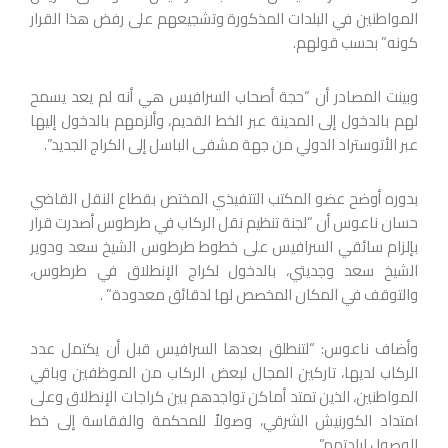
المواطنين في البلدات المذكورة وتشجيعهم على رفض هذا القرار
كونه” بحسب قولهم.
وبينت المصادر أن “حجة أصحاب السرافيس هي أنه لم يعد يسمح
لهم بالدخول إلى المدينة عبر الخط القديم، وألزمهم بالدخول إليها
عبر الأتوستراد الدولي من جهة مشفى الباسل إلى الكراج الجديد”.
بدوره أوضح عضو المكتب التتفيذي المختص بقطاع النقل القاضي
حسان ناعوس أن “لجنة تنظيم نقل الركاب في طرطوس أصدرت قرار
بإلزام سائقي السرافيس على خطوط طرطوس الشيخ سعد ودوير
الشيخ سعد وجديتي، بالدخول لكراج الإنطلاق في طرطوس،
والتوقف في المكان المخصص لها لدقائق معدودة” .
وأضاف ناعوس: “لتنطلق بعدها السرافيس قبل أن يكتمل عدد
الركاب لديها، تاركين المجال لبعض الركاب من الموظفين وباقي
المواطنين، الذين تمتد أماكن تواجدهم بين كراجات الإنطلاق وعلى
امتداد الكورنيش الشرقي، وصولاً للمحكمة والفقاسة إلى خط
الوصول لبلدتهم”.