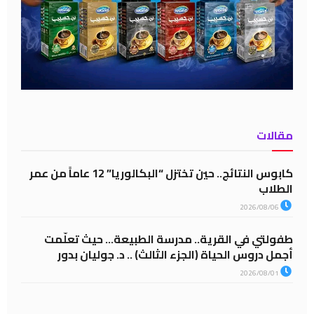
مقالات
كابوس النتائج.. حين تختزل “البكالوريا” 12 عاماً من عمر
الطلاب
2026/08/06
طفولتي في القرية.. مدرسة الطبيعة… حيث تعلّمت
أجمل دروس الحياة (الجزء الثالث) .. د. جوليان بدور
2026/08/01