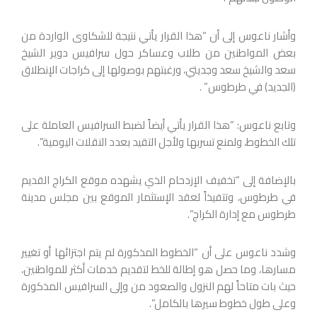
وأشار ناعوس إلى أن “هذا القرار يأتي نتيجة للشكاوى الواردة من
بعض المواطنين من طلاب وعساكر حول سرافيس دوير الشيخ
سعد والشيخ سعد وجديتي، ورغبتهم بوصولها إلى كراجات الإنطلاق
(الجديد) في طرطوس” .
وتابع ناعوس: “هذا القرار يأتي أيضاً لضبط السرافيس العاملة على
تلك الخطوط، ولمنع تسربها ولأجل التقيد بعدد النقلات اليومية”.
بالإضافة إلى “تخفيف الإزدحام الذي يشهده موقع الكراج القديم
في طرطوس، وتتفيذاً لعقد الإستثمار الموقع بين مجلس مدينة
طرطوس مع إدارة الكراج”.
وشدد ناعوس على أن “الخطوط المذكورة لم يتم اجتزائها أو تغيير
مسارها، وما حصل هو إطالة للخط لتقديم خدمات أكثر للمواطنين،
حيث بات متاحاً لهم النزول والصعود من وإلى السرافيس المذكورة
وعلى طول خطوط سيرها بالكامل”.