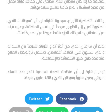
بمعرفة ما إذا كان سرطان الثدي ينطوي على مخاطر قليلة تجعل
من مجرد استئصال الورم كافيا للعلاج بصفة نهائية.
وقالت اختصاصية الأورام، سيمونا شايتلمان، أن “سرطانات الثدي
الصغيرة تميل إلى الظهور مجدداً في نفس المنطقة، وعليه فإنه
من المنطقي علاج ذلك الجزء فقط، عوضا عن الصدر كاملا”.
يذكر أن سرطان الثدي من أكثر أنواع الأورام شيوعاً بين السيدات
والذي يصيبهن على اختلاف أعمارهن، ويشمل بروتوكول العلاج
منه عدة طرق منها الكيميائية والإشعاعية.
تجدر الإشارة إلى أن منظمة الصحة العالمية تقدر عدد النساء
اللواتي يصبن سنوياً بسرطان الثدي بـ1.38 مليون سيدة.
Twitter
Facebook