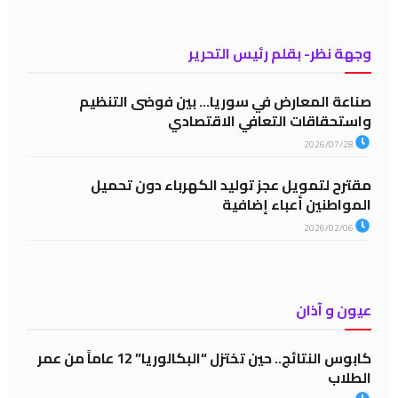
وجهة نظر- بقلم رئيس التحرير
صناعة المعارض في سوريا… بين فوضى التنظيم
واستحقاقات التعافي الاقتصادي
2026/07/28
مقترح لتمويل عجز توليد الكهرباء دون تحميل
المواطنين أعباء إضافية
2026/02/06
عيون و آذان
كابوس النتائج.. حين تختزل “البكالوريا” 12 عاماً من عمر
الطلاب