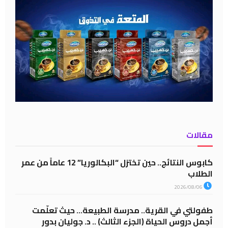
مقالات
كابوس النتائج.. حين تختزل “البكالوريا” 12 عاماً من عمر
الطلاب
2026/08/06
طفولتي في القرية.. مدرسة الطبيعة… حيث تعلّمت
أجمل دروس الحياة (الجزء الثالث) .. د. جوليان بدور