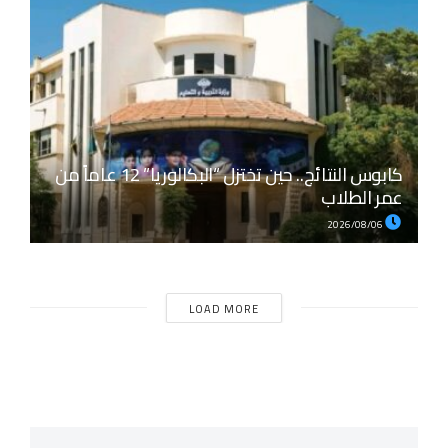
كابوس النتائج.. حين تختزل “البكالوريا” 12 عاماً من
عمر الطلاب
2026/08/06
LOAD MORE