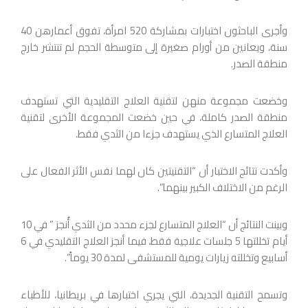
وأجرى الباحثون اختبارات بمشاركة 520 امرأة، تفوق أعمارهن 40
سنة، ويعانين من أورام صغيرة إلى متوسطة الحجم لم تنتشر خارج
منطقة الصدر.
وخضعت مجموعة منهن لتقنية العلاج التقليدية التي تستهدف
منطقة الصدر كاملة، في حين خضعت المجموعة الأخرى لتقنية
العلاج المتسارع الذي يستهدف جزءا من الثدي فقط.
وأكدت نتائج الاختبار أن “التقنيتين كان لهما نفس الأثر الفعال على
الرغم من الاختلاف الكبير بينهما”.
وبينت النتائج أن “العلاج المتسارع لجزء محدد من الثدي أُنجز ” في 10
أيام تخللتها 5 جلسات علاجية فقط، فيما أنجز العلاج التقليدي في 6
أسابيع وتخللته زيارات يومية للمستشفى لمدة 30 يوماً”.
وتسمح التقنية الجديدة، التي يجري اختبارها في بريطانيا، للأطباء